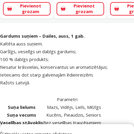
Pievienot
Pievienot
Pi
grozam
grozam
g
superzoo.product.detail.content
Gardums suņiem – Dailes, auss, 1 gab.
Kaltēta auss suņiem.
Garšīgs, veselīgs un dabīgs gardums;
100 % dabīgs produkts;
Nesatur krāsvielas, konservantus un aromatizētājus;
Ieteicams dot starp galvenajām ēdienreizēm;
Ražots Latvijā.
Parametri
Suņa lielums
Mazs, Vidējs, Liels, Milzīgs
Suņa vecums
Kucēns, Pieaudzis, Seniors
Veselības stāvoklis
Bez veselības traucējumiem
Garduma veids
Kaltēts
Šī tīmekļa vietne izmanto sīkdatnes