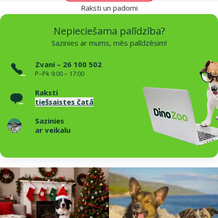
Raksti un padomi
Nepieciešama palīdzība?
Sazinies ar mums, mēs palīdzēsim!
Zvani – 26 100 502
P–Pk 9:00 – 17:00
Raksti
tiešsaistes čatā
Sazinies
ar veikalu