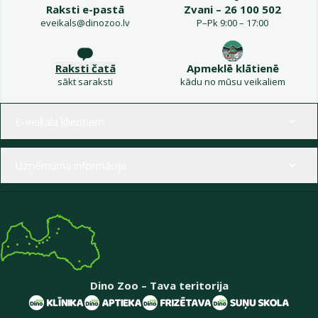
Raksti e-pastā
Zvani – 26 100 502
eveikals@dinozoo.lv
P–Pk 9:00 – 17:00
Raksti čatā
Apmeklē klātienē
sākt saraksti
kādu no mūsu veikaliem
Izvēlne kājenē
E-veikala klientiem
Uzņēmuma informācija
Dino Zoo – Tava teritorija