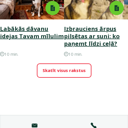
Labākās dāvanu
Izbrauciens ārpus
idejas Tavam mīlulim
pilsētas ar suni: ko
paņemt līdzi ceļā?
10 min.
10 min.
Skatīt visus rakstus