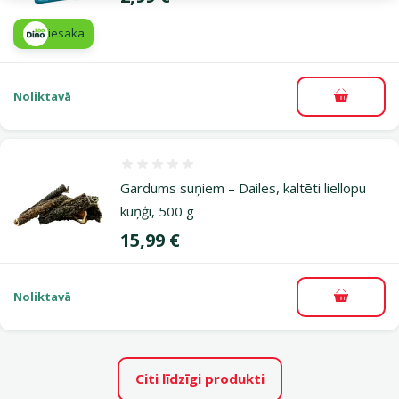
iesaka
Noliktavā
Pievieno
Atsauksmes 0%
Gardums suņiem – Dailes, kaltēti liellopu
kuņģi, 500 g
Cena
15,99 €
Noliktavā
Pievieno
Citi līdzīgi produkti