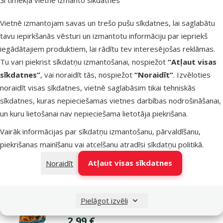
Zīmols
Dailes
Numurs katalogā
0691
Vietnē izmantojam savas un trešo pušu sīkdatnes, lai saglabātu
EAN
4750534000514
tavu iepirkšanās vēsturi un izmantotu informāciju par iepriekš
Līdzīgi produkti
iegādātajiem produktiem, lai rādītu tev interesējošas reklāmas.
Tu vari piekrist sīkdatņu izmantošanai, nospiežot
“Atļaut visas
Atsauksmes 0%
sīkdatnes”
, vai noraidīt tās, nospiežot
“Noraidīt”
. Izvēloties
Gardums suņiem – Dailes, kaltēti liellopu
noraidīt visas sīkdatnes, vietnē saglabāsim tikai tehniskās
kuņģi, 100 g
sīkdatnes, kuras nepieciešamas vietnes darbības nodrošināšanai,
Cena
3,49 €
un kuru lietošanai nav nepieciešama lietotāja piekrišana.
Vairāk informācijas par sīkdatņu izmantošanu, pārvaldīšanu,
Noliktavā
Pievieno
piekrišanas mainīšanu vai atcelšanu atradīsi
sīkdatņu politikā
.
Atļaut visas sīkdatnes
Noraidīt
Atsauksmes 0%
Gardums suņiem – Rasco Premium Cod
Pielāgot izvēli
Rolls With Chicken, 80 g
Cena
2,99 €