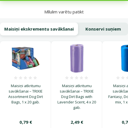
Mīlulim varētu patikt
Maisiņi ekskrementu savākšanai
Konservi suņiem
Atsauksmes 0%
Atsauksmes 0%
Maisiņi atkritumu
Maisiņi atkritumu
Maisiņi 
savākšanai – TRIXIE
savākšanai – TRIXIE
savākšan
Assortment Dog Dirt
Dog Dirt Bags with
Fantasy, Do
Bags, 1 x 20 gab.
Lavender Scent, 4 x 20
mix, 1 x
gab.
0,79 €
2,49 €
0,7