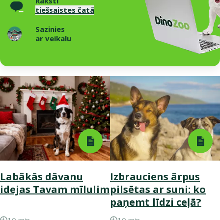
Raksti
tiešsaistes čatā
Sazinies
ar veikalu
Labākās dāvanu
Izbrauciens ārpus
idejas Tavam mīlulim
pilsētas ar suni: ko
paņemt līdzi ceļā?