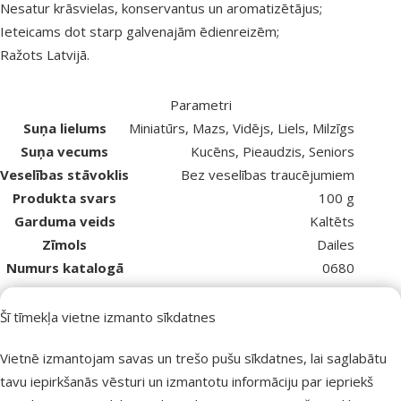
Nesatur krāsvielas, konservantus un aromatizētājus;
Ieteicams dot starp galvenajām ēdienreizēm;
Ražots Latvijā.
Parametri
Suņa lielums
Miniatūrs, Mazs, Vidējs, Liels, Milzīgs
Suņa vecums
Kucēns, Pieaudzis, Seniors
Veselības stāvoklis
Bez veselības traucējumiem
Produkta svars
100 g
Garduma veids
Kaltēts
Zīmols
Dailes
Numurs katalogā
0680
EAN
4750534000019
Līdzīgi produkti
Šī tīmekļa vietne izmanto sīkdatnes
Atsauksmes 0%
Vietnē izmantojam savas un trešo pušu sīkdatnes, lai saglabātu
Gardums suņiem – Rasco Premium Cod
tavu iepirkšanās vēsturi un izmantotu informāciju par iepriekš
Rolls With Chicken, 80 g