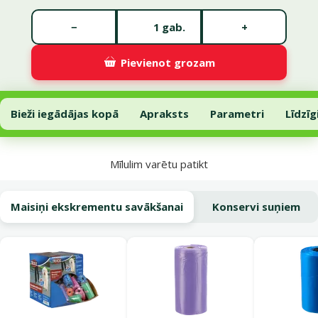
Gabalu skaits *
−
+
gab.
Pievienot grozam
Gardums suņiem – Dailes, kaltēti liellopu kuņģi, 100 g
Pievienot grozam
Bieži iegādājas kopā
Apraksts
Parametri
Līdzīg
Uz lapas sākumu
Mīlulim varētu patikt
Maisiņi ekskrementu savākšanai
Konservi suņiem