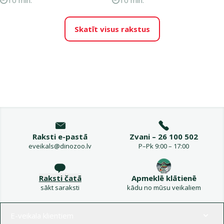
10 min.
10 min.
Skatīt visus rakstus
Raksti e-pastā
Zvani – 26 100 502
eveikals@dinozoo.lv
P–Pk 9:00 – 17:00
Raksti čatā
Apmeklē klātienē
sākt saraksti
kādu no mūsu veikaliem
Izvēlne kājenē
E-veikala klientiem