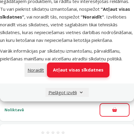
iegādātajiem produktiem, lai rādītu tev interesējošas reklāmas.
Cena
2,99 €
Tu vari piekrist sīkdatņu izmantošanai, nospiežot
“Atļaut visas
sīkdatnes”
, vai noraidīt tās, nospiežot
“Noraidīt”
. Izvēloties
iesaka
noraidīt visas sīkdatnes, vietnē saglabāsim tikai tehniskās
sīkdatnes, kuras nepieciešamas vietnes darbības nodrošināšanai,
un kuru lietošanai nav nepieciešama lietotāja piekrišana.
Noliktavā
Pievieno
Vairāk informācijas par sīkdatņu izmantošanu, pārvaldīšanu,
piekrišanas mainīšanu vai atcelšanu atradīsi
sīkdatņu politikā
.
Atsauksmes 0%
Atļaut visas sīkdatnes
Noraidīt
Gardums suņiem – Dailes, kaltēti liellopu
kuņģi, 100 g
Cena
3,49 €
Pielāgot izvēli
Noliktavā
Pievieno