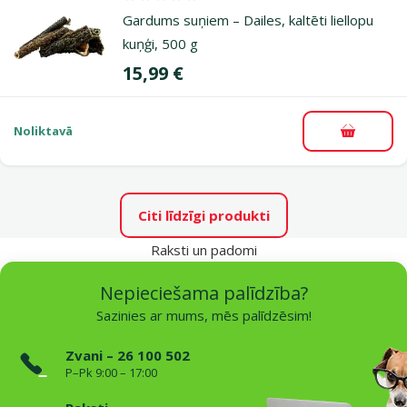
Atsauksmes 0%
Gardums suņiem – Dailes, kaltēti liellopu
kuņģi, 500 g
Cena
15,99 €
Noliktavā
Pievieno
Citi līdzīgi produkti
Raksti un padomi
Nepieciešama palīdzība?
Sazinies ar mums, mēs palīdzēsim!
Zvani – 26 100 502
P–Pk 9:00 – 17:00