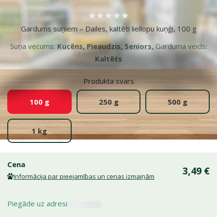
Atsauksmes 0%
Gardums suņiem – Dailes, kaltēti liellopu kuņģi, 100 g
Suņa vecums:
Kucēns, Pieaudzis, Seniors,
Garduma veids:
Kaltēts
Produkta svars
100 g
250 g
500 g
1 kg
Cena
3,49 €
Informācija par pieejamības un cenas izmaiņām
Piegāde uz adresi