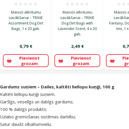
Atsauksmes 0%
Atsauksmes 0%
Maisiņi atkritumu
Maisiņi atkritumu
Maisiņi 
savākšanai – TRIXIE
savākšanai – TRIXIE
savākšan
Assortment Dog Dirt
Dog Dirt Bags with
Fantasy, Do
Bags, 1 x 20 gab.
Lavender Scent, 4 x 20
mix, 1 x
gab.
0,79 €
2,49 €
0,7
Pievienot
Pievienot
Pi
grozam
grozam
g
superzoo.product.detail.content
Gardums suņiem – Dailes, kaltēti liellopu kuņģi, 100 g
Kaltēti liellopu kuņģi suņiem.
Garšīgs, veselīgs un dabīgs gardums;
100 % dabīgs produkts;
Uzlabo gremošanas sistēmas darbību;
Satur daudz olbaltumvielu;