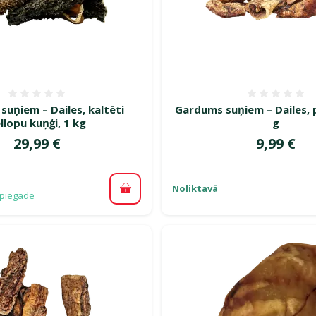
Atsauksmes 0%
Atsauk
uņiem – Dailes, kaltēti
Gardums suņiem – Dailes, 
ellopu kuņģi, 1 kg
g
Cena
Cena
29,99 €
9,99 €
Noliktavā
Pievienot grozam
piegāde