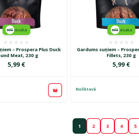
iesaka
iesaka
Atsauksmes 0%
Atsauk
iem – Prospera Plus Duck
Gardums suņiem – Prosper
und Meat, 230 g
Fillets, 230 g
Cena
Cena
5,99 €
5,99 €
Noliktavā
Pievienot grozam
1
2
3
4
5