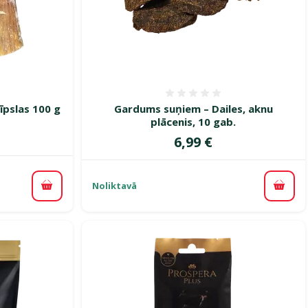
smes 0%
Atsauksmes 0%
īpslas 100 g
Gardums suņiem – Dailes, aknu
plācenis, 10 gab.
Cena
6,99 €
Noliktavā
Pievienot grozam
Pievi