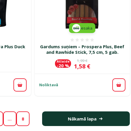
iesaka
smes 0%
Atsauksmes 0%
a Plus Duck
Gardums suņiem – Prospera Plus, Beef
and Rawhide Stick, 7,5 cm, 5 gab.
Oriģinālā cena
1,99 €
Atlaide
Cena
1,58 €
-20 %
Noliktavā
Pievienot grozam
Pievi
…
8
Nākamā lapa