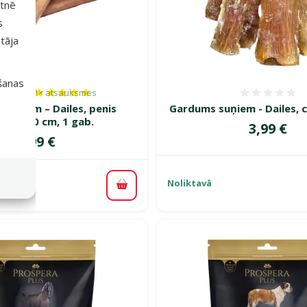
etnē
s
tāja
išanas
1×
atsauksmes
Atsauksmes 100%, reitingu skaits: 1
Atsauk
suņiem – Dailes, penis
Gardums suņiem - Dailes, c
tēts) 10 cm, 1 gab.
Cena
3,99 €
Cena
3,99 €
Noliktavā
Pievienot grozam