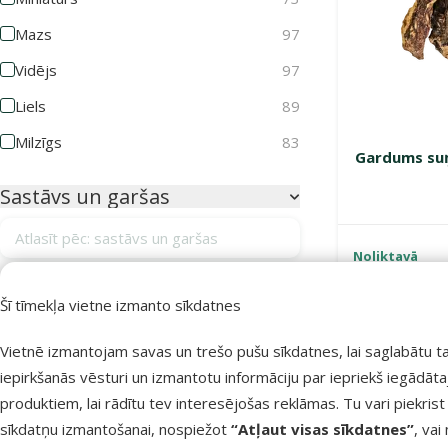
Mazs
97
Vidējs
97
Liels
89
Milzīgs
83
Gardums suņi
Sastāvs un garšas
Atlasīt pēc: sastāvs un garšas
Noliktavā
Bezmaksas 
Aknas
7
Šī tīmekļa vietne izmanto sīkdatnes
Augu izcelsmes produkti
3
Vietnē izmantojam savas un trešo pušu sīkdatnes, lai saglabātu t
Bez graudiem
1
iepirkšanās vēsturi un izmantotu informāciju par iepriekš iegādāt
Bifeļāda
10
produktiem, lai rādītu tev interesējošas reklāmas. Tu vari piekrist
sīkdatņu izmantošanai, nospiežot
“Atļaut visas sīkdatnes”
, vai
Gaļa
4