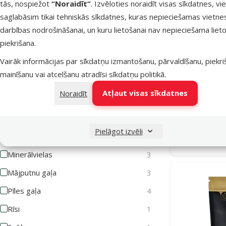
tās, nospiežot
“Noraidīt”
. Izvēloties noraidīt visas sīkdatnes, vi
Graudi
4
saglabāsim tikai tehniskās sīkdatnes, kuras nepieciešamas vietne
Jēra gaļa
8
darbības nodrošināšanai, un kuru lietošanai nav nepieciešama lieto
piekrišana.
Kolagēns
12
Vairāk informācijas par sīkdatņu izmantošanu, pārvaldīšanu, piekr
Lasis
2
mainīšanu vai atcelšanu atradīsi
sīkdatņu politikā
.
Gardums 
Lašu eļļa
2
(kal
Atļaut visas sīkdatnes
Noraidīt
Liellopu gaļa
24
Medījuma gaļa
1
Pielāgot izvēli
Menca
1
Noliktavā
Minerālvielas
3
Mājputnu gaļa
3
Pīles gaļa
4
Rīsi
1