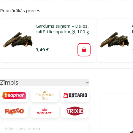
Populārākās preces
Gardums suņiem – Dailes,
kaltēti liellopu kuņģi, 100 g
3,49 €
Pievienot grozam
Parametriskais filtrs
Atlasītie filtri
Zīmols
Produkti katego
Atlasīt pēc zīmola