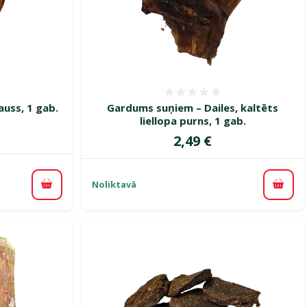
smes 0%
Atsauksmes 0%
auss, 1 gab.
Gardums suņiem – Dailes, kaltēts
liellopa purns, 1 gab.
Cena
2,49 €
Noliktavā
Pievienot grozam
Pievi