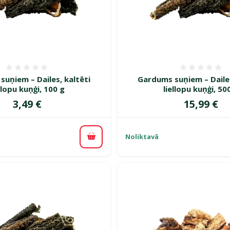
Atsauksmes 0%
Atsauk
uņiem – Dailes, kaltēti
Gardums suņiem – Dailes
ellopu kuņģi, 100 g
liellopu kuņģi, 50
Cena
Cena
3,49 €
15,99 €
Noliktavā
Pievienot grozam