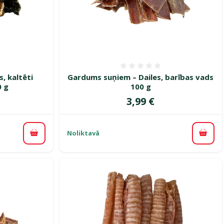
smes 0%
Atsauksmes 0%
, kaltēti
Gardums suņiem – Dailes, barības vads
0 g
100 g
Cena
3,99 €
Noliktavā
Pievienot grozam
Pievi