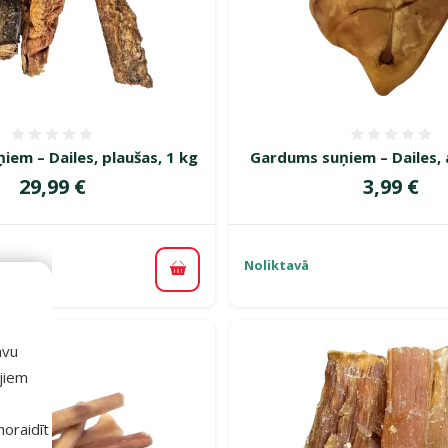
Atsauksmes 0%
Atsauk
em – Dailes, plaušas, 1 kg
Gardums suņiem – Dailes, 
Cena
Cena
29,99 €
3,99 €
Noliktavā
piegāde
Pievienot grozam
avu
ajiem
 noraidīt