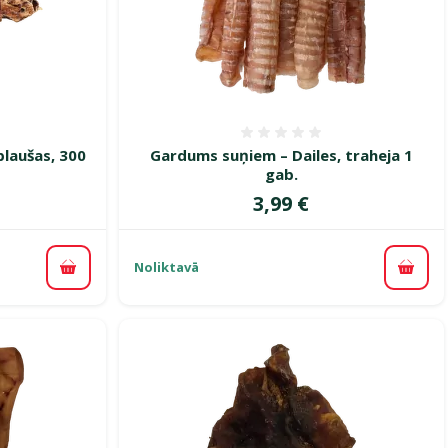
smes 0%
Atsauksmes 0%
plaušas, 300
Gardums suņiem – Dailes, traheja 1
gab.
Cena
3,99 €
Noliktavā
Pievienot grozam
Pievi