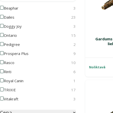
Beaphar
3
Dailes
23
Doggy Joy
3
Ontario
15
Gardums s
li
Pedigree
2
Prospera Plus
9
Rasco
10
Noliktavā
Rinti
6
Royal Canin
1
TRIXIE
17
Vitakraft
3
Cena