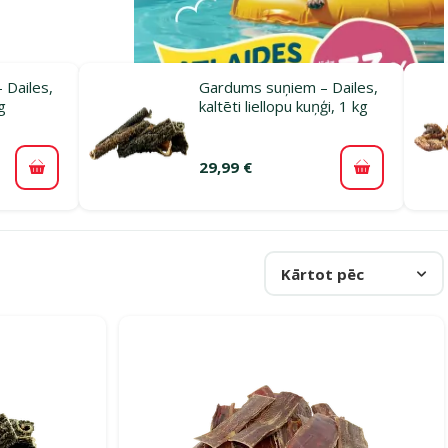
 Dailes,
Gardums suņiem – Dailes,
g
kaltēti liellopu kuņģi, 1 kg
29,99 €
Pievienot grozam
Pievienot 
Kārtot pēc