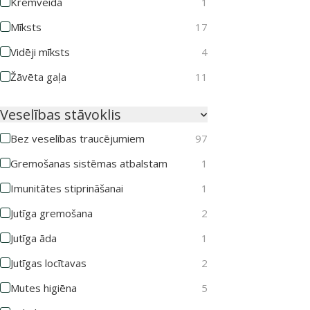
Krēmveida
1
Mīksts
17
Vidēji mīksts
4
Žāvēta gaļa
11
Veselības stāvoklis
Bez veselības traucējumiem
97
Gremošanas sistēmas atbalstam
1
Imunitātes stiprināšanai
1
Jutīga gremošana
2
Jutīga āda
1
Jutīgas locītavas
2
Mutes higiēna
5