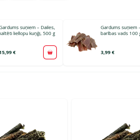
Gardums suņiem – Dailes,
Gardums suņiem –
kaltēti liellopu kuņģi, 500 g
barības vads 100 
15,99 €
3,99 €
Pievienot grozam
rijā Gardumi kucēniem