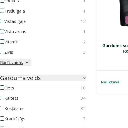
Spēķes
1
Trušu gaļa
1
Vistas gaļa
12
Vistu aknas
1
Vitamīni
2
Gardums suņ
Ro
Zivis
3
Rādīt vairāk
Garduma veids
Noliktavā
Ciets
10
Kaltēts
34
Košļājams
32
Kraukšķīgs
3