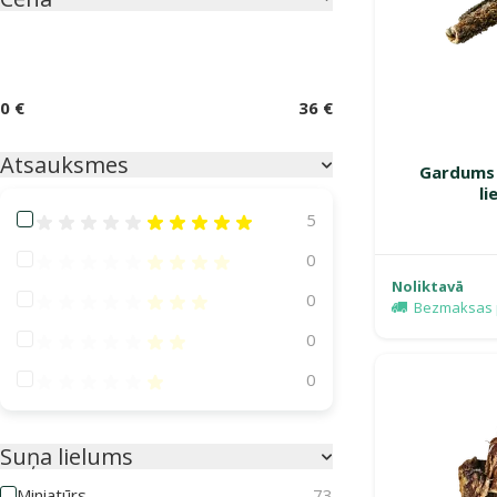
0 €
36 €
Atsauksmes
Gardums s
li
Atsauksmes 100%
5
Atsauksmes 80%
0
Noliktavā
Atsauksmes 60%
0
Bezmaksas 
Atsauksmes 40%
0
Atsauksmes 20%
0
Suņa lielums
Miniatūrs
73