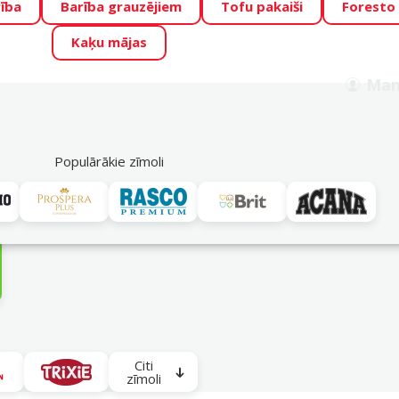
ība
Barība grauzējiem
Tofu pakaiši
Foresto
o Zoo piedāvā lieliskas cenas mīluļu TOP barībām! 🍖
→
Skat
Kaķu mājas
ADA ŪSAIŅI”!
Varbūt tieši Tavs mīlulis būs 2027. gada zvai
Man
Meklēt
als
Akciju piedāvājumi
Veikali
Pakalpojumi
P
39
Populārākie zīmoli
Kucēniem
Citi
zīmoli