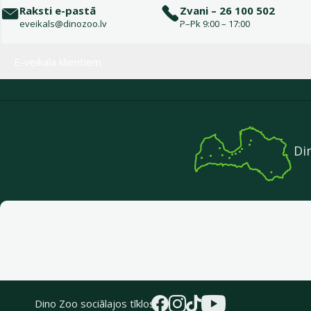
Raksti e-pastā
Zvani – 26 100 502
eveikals@dinozoo.lv
P–Pk 9:00 – 17:00
Izvēlne kājenē
E-veikala klientiem
Di
Dino Zoo sociālajos tīklos