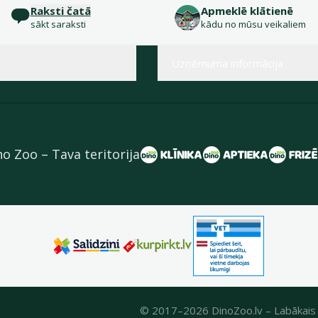
Raksti čatā
Apmeklē klātienē
sākt saraksti
kādu no mūsu veikaliem
Uzņēmuma informācija
no Zoo – Tava teritorija
© 2017–2026 DinoZoo.lv – Labākais 