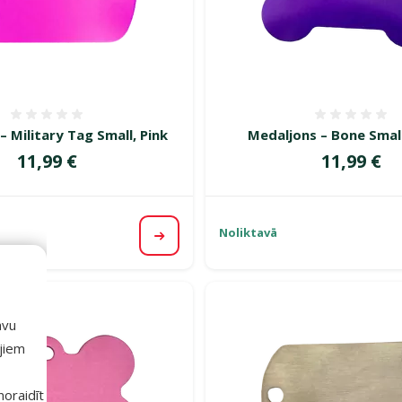
Atsauksmes 0%
Atsauk
– Military Tag Small, Pink
Medaljons – Bone Small
Cena
Cena
11,99 €
11,99 €
Noliktavā
Apskatīt
avu
ajiem
 noraidīt