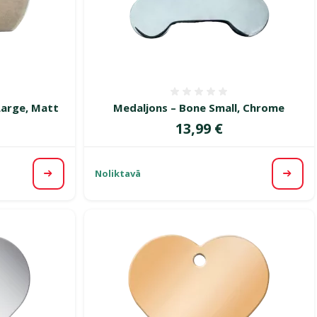
smes 0%
Atsauksmes 0%
Large, Matt
Medaljons – Bone Small, Chrome
Cena
13,99 €
Noliktavā
Apskatīt
Apska