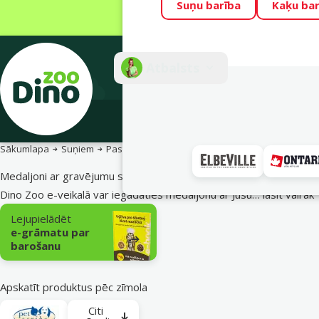
Suņu barība
Kaķu bar
Visu mēnesi Din
Fotokonkurss “G
Atbalsts
E-veik
Sākumlapa
Suņiem
Pastaiga ar suni
Kakla siksnas un medaljoni
Medaljoni ar gravējumu suņiem
Dino Zoo e-veikalā var iegādāties medaljonu ar Jūsu…
lasīt vairāk
Apakškategorija
Lejupielādēt
e-grāmatu par
barošanu
Apskatīt produktus pēc zīmola
Citi