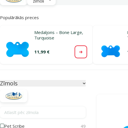
zīmoli
Populārākās preces
Medaljons – Bone Large,
Turquoise
11,99 €
Apskatīt
Parametriskais filtrs
Atlasītie filtri
Zīmols
Produkti katego
Atlasīt pēc zīmola
Pet Scribe
49