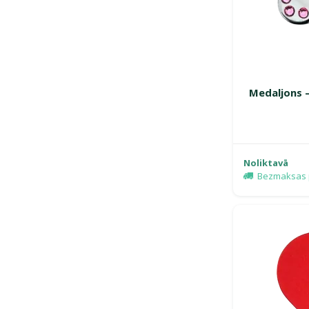
Medaljons 
Noliktavā
Bezmaksas 