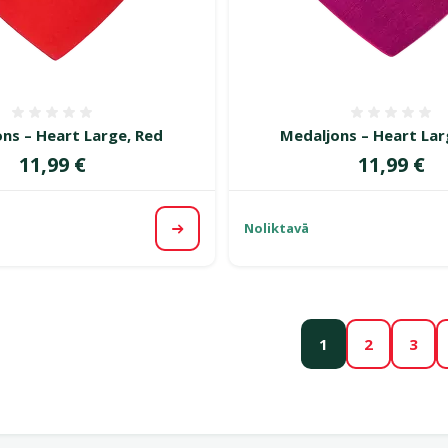
Atsauksmes 0%
Atsauk
ns – Heart Large, Red
Medaljons – Heart Lar
Cena
Cena
11,99 €
11,99 €
Noliktavā
Apskatīt
1
2
3