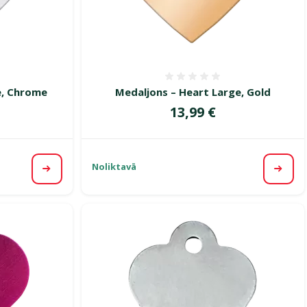
smes 0%
Atsauksmes 0%
e, Chrome
Medaljons – Heart Large, Gold
Cena
13,99 €
Noliktavā
Apskatīt
Apska