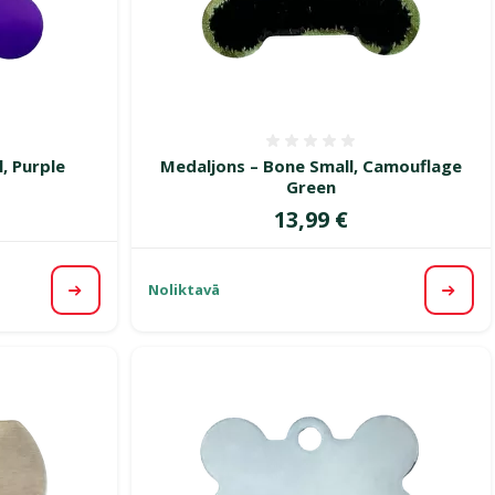
smes 0%
Atsauksmes 0%
, Purple
Medaljons – Bone Small, Camouflage
Green
Cena
13,99 €
Noliktavā
Apskatīt
Apska