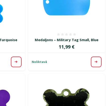
smes 0%
Atsauksmes 0%
 Turquoise
Medaljons – Military Tag Small, Blue
Cena
11,99 €
Noliktavā
Apskatīt
Apska