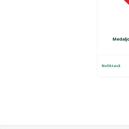
Medaljo
Noliktavā