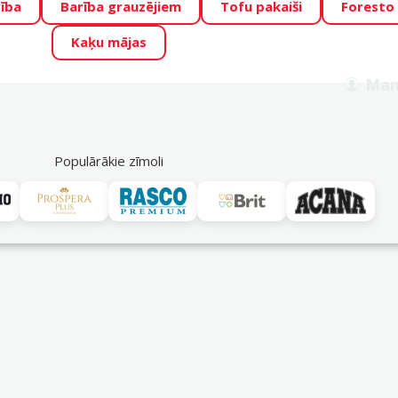
ība
Barība grauzējiem
Tofu pakaiši
Foresto
o Zoo piedāvā lieliskas cenas mīluļu TOP barībām! 🍖
→
Skat
Kaķu mājas
ADA ŪSAIŅI”!
Varbūt tieši Tavs mīlulis būs 2027. gada zvai
Man
Meklēt
als
Akciju piedāvājumi
Veikali
Pakalpojumi
P
39
Populārākie zīmoli
Medaljoni ar gravējumu