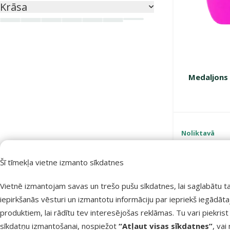
Krāsa
Gaiši zila
Matēta sudraba
Melna
Rozā
Sarkana
Sinepju
Sudraba
Tirkīzzila
Tumši zila
Violeta
Zaļa
Zelta
Zila
Medaljons 
Noliktavā
Šī tīmekļa vietne izmanto sīkdatnes
Vietnē izmantojam savas un trešo pušu sīkdatnes, lai saglabātu t
iepirkšanās vēsturi un izmantotu informāciju par iepriekš iegādāt
produktiem, lai rādītu tev interesējošas reklāmas. Tu vari piekrist
sīkdatņu izmantošanai, nospiežot
“Atļaut visas sīkdatnes”
, vai