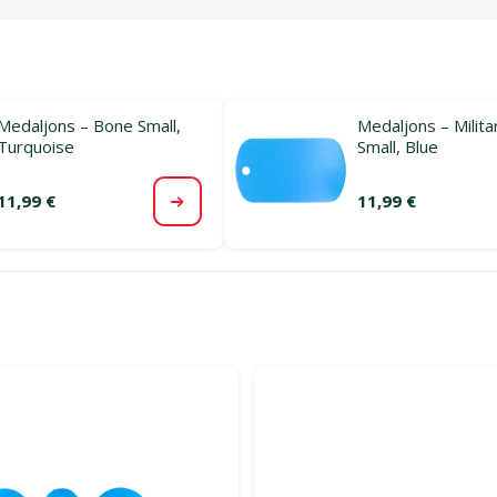
Medaljons – Bone Small,
Medaljons – Milita
Turquoise
Small, Blue
11,99 €
11,99 €
Apskatīt
rijā Medaljoni ar gravējumu suņiem