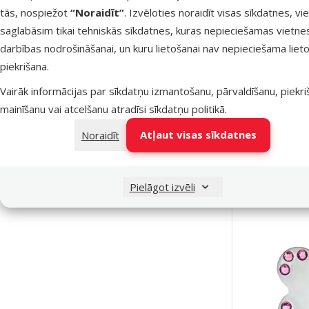
tās, nospiežot
“Noraidīt”
. Izvēloties noraidīt visas sīkdatnes, vi
saglabāsim tikai tehniskās sīkdatnes, kuras nepieciešamas vietne
darbības nodrošināšanai, un kuru lietošanai nav nepieciešama lieto
piekrišana.
Vairāk informācijas par sīkdatņu izmantošanu, pārvaldīšanu, piekr
Medaljo
mainīšanu vai atcelšanu atradīsi
sīkdatņu politikā
.
Atļaut visas sīkdatnes
Noraidīt
Noliktavā
Pielāgot izvēli