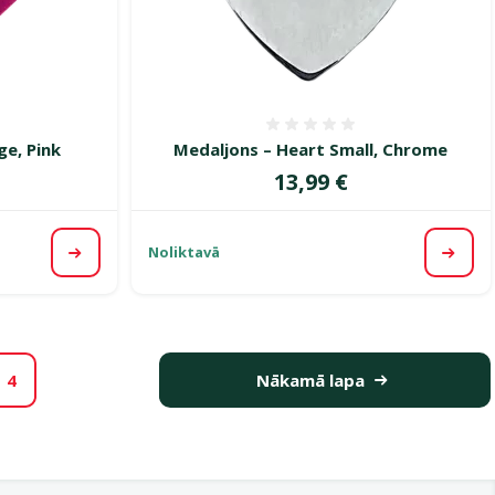
smes 0%
Atsauksmes 0%
ge, Pink
Medaljons – Heart Small, Chrome
Cena
13,99 €
Noliktavā
Apskatīt
Apska
4
Nākamā lapa