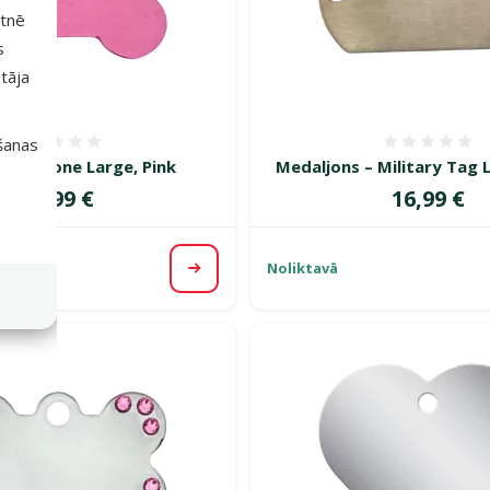
etnē
s
tāja
išanas
Atsauksmes 0%
Atsauk
ns – Bone Large, Pink
Medaljons – Military Tag 
Cena
Cena
11,99 €
16,99 €
Noliktavā
Apskatīt