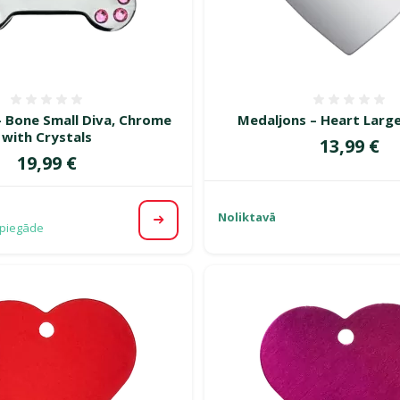
Atsauksmes 0%
Atsauk
– Bone Small Diva, Chrome
Medaljons – Heart Larg
with Crystals
Cena
13,99 €
Cena
19,99 €
Noliktavā
Apskatīt
piegāde