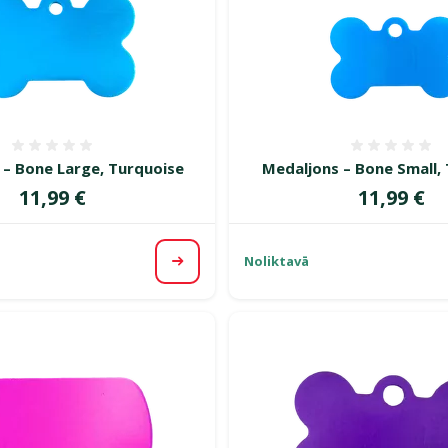
Atsauksmes 0%
Atsauk
 – Bone Large, Turquoise
Medaljons – Bone Small,
Cena
Cena
11,99 €
11,99 €
Noliktavā
Apskatīt