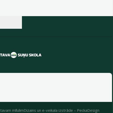
tavam mīlulim
Dizains
un
e-veikala izstrāde
–
PeckaDesign