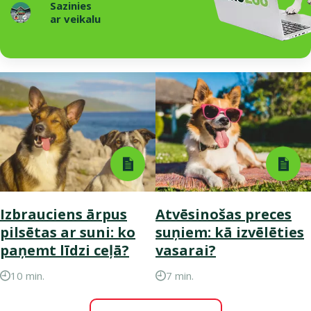
Sazinies
ar veikalu
Izbrauciens ārpus
Atvēsinošas preces
pilsētas ar suni: ko
suņiem: kā izvēlēties
paņemt līdzi ceļā?
vasarai?
10 min.
7 min.