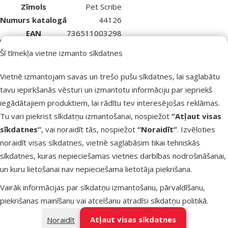
Zīmols
Pet Scribe
Numurs katalogā
44126
EAN
736511003298
Šī tīmekļa vietne izmanto sīkdatnes
Vietnē izmantojam savas un trešo pušu sīkdatnes, lai saglabātu
tavu iepirkšanās vēsturi un izmantotu informāciju par iepriekš
iegādātajiem produktiem, lai rādītu tev interesējošas reklāmas.
Tu vari piekrist sīkdatņu izmantošanai, nospiežot
“Atļaut visas
sīkdatnes”
, vai noraidīt tās, nospiežot
“Noraidīt”
. Izvēloties
noraidīt visas sīkdatnes, vietnē saglabāsim tikai tehniskās
sīkdatnes, kuras nepieciešamas vietnes darbības nodrošināšanai,
un kuru lietošanai nav nepieciešama lietotāja piekrišana.
Vairāk informācijas par sīkdatņu izmantošanu, pārvaldīšanu,
piekrišanas mainīšanu vai atcelšanu atradīsi
sīkdatņu politikā
.
Atļaut visas sīkdatnes
Noraidīt