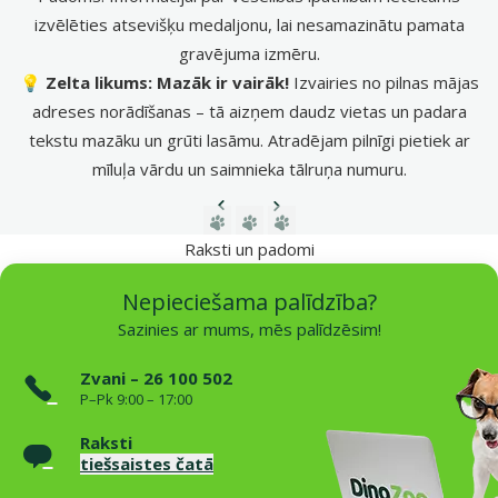
izvēlēties atsevišķu medaljonu, lai nesamazinātu pamata
gravējuma izmēru.
💡
Zelta likums: Mazāk ir vairāk!
Izvairies no pilnas mājas
adreses norādīšanas – tā aizņem daudz vietas un padara
tekstu mazāku un grūti lasāmu. Atradējam pilnīgi pietiek ar
mīluļa vārdu un saimnieka tālruņa numuru.
Iepriekšējā lapa
Nākamā lapa
Dodieties uz lapu 1
Dodieties uz lapu 2
Dodieties uz lapu 3
Raksti un padomi
Nepieciešama palīdzība?
Sazinies ar mums, mēs palīdzēsim!
Zvani – 26 100 502
P–Pk 9:00 – 17:00
Raksti
tiešsaistes čatā