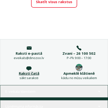
Skatīt visus rakstus
Raksti e-pastā
Zvani – 26 100 502
eveikals@dinozoo.lv
P–Pk 9:00 – 17:00
Raksti čatā
Apmeklē klātienē
sākt saraksti
kādu no mūsu veikaliem
Izvēlne kājenē
E-veikala klientiem
Uzņēmuma informācija