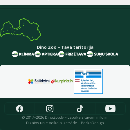
Dino Zoo – Tava teritorija
© 2017–2026 DinoZoo.lv – Labākais tavam mīlulim
Dizains
un
e-veikala izstrāde
–
PeckaDesign