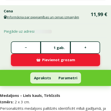
Cena
11,99 €
Informācija par pieejamības un cenas izmaiņām
Piegāde uz adresi
Gabalu skaits *
−
+
gab.
Pievienot grozam
Medaljons – Bone Large, Turquoise
Pievienot grozam
Apraksts
Parametri
Uz lapas sākumu
superzoo.product.detail.content
Medaljons – Liels kauls, Tirkīzzils
Izmērs:
2 x 3 cm.
Personalizēts medaljons palīdzēs identificēt mīluli gadījumā, ja