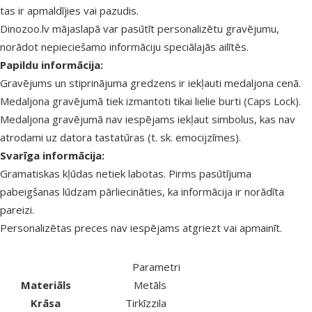
tas ir apmaldījies vai pazudis.
Dinozoo.lv mājaslapā var pasūtīt personalizētu gravējumu,
norādot nepieciešamo informāciju speciālajās ailītēs.
Papildu informācija:
Gravējums un stiprinājuma gredzens ir iekļauti medaljona cenā.
Medaljona gravējumā tiek izmantoti tikai lielie burti (
Caps Lock
).
Medaljona gravējumā nav iespējams iekļaut simbolus, kas nav
atrodami uz datora tastatūras (t. sk. emocijzīmes).
Svarīga informācija:
Gramatiskas kļūdas netiek labotas. Pirms pasūtījuma
pabeigšanas lūdzam pārliecināties, ka informācija ir norādīta
pareizi.
Personalizētas preces nav iespējams atgriezt vai apmainīt.
Parametri
Materiāls
Metāls
Krāsa
Tirkīzzila