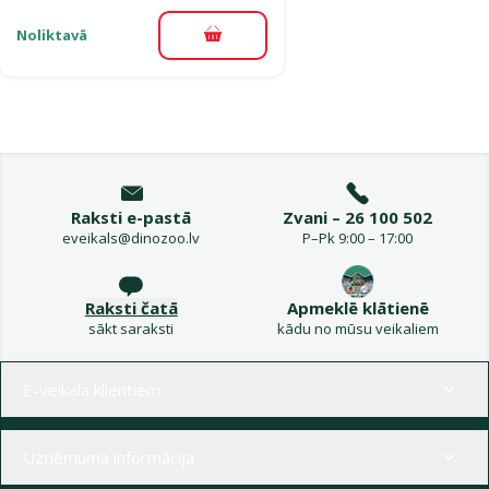
Noliktavā
Pievienot grozam
Raksti e-pastā
Zvani – 26 100 502
eveikals@dinozoo.lv
P–Pk 9:00 – 17:00
Raksti čatā
Apmeklē klātienē
sākt saraksti
kādu no mūsu veikaliem
Izvēlne kājenē
E-veikala klientiem
Uzņēmuma informācija