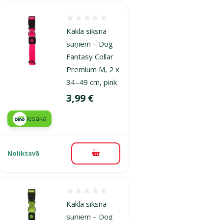
Atsauksmes 0%
Kakla siksna
suņiem – Dog
Fantasy Collar
Premium M, 2 x
34–49 cm, pink
Cena
3,99 €
iesaka
Noliktavā
Pievienot grozam
Atsauksmes 0%
Kakla siksna
suņiem – Dog