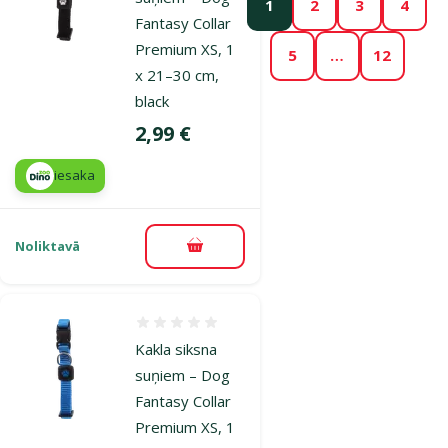
1
2
3
4
Fantasy Collar
Premium XS, 1
5
…
12
x 21–30 cm,
black
Cena
2,99 €
iesaka
Noliktavā
Pievienot grozam
Atsauksmes 0%
Kakla siksna
suņiem – Dog
Fantasy Collar
Premium XS, 1