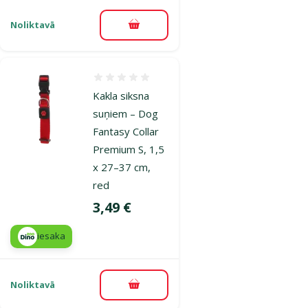
Noliktavā
Pievienot grozam
Atsauksmes 0%
Kakla siksna
suņiem – Dog
Fantasy Collar
Premium S, 1,5
x 27–37 cm,
red
Cena
3,49 €
iesaka
Noliktavā
Pievienot grozam