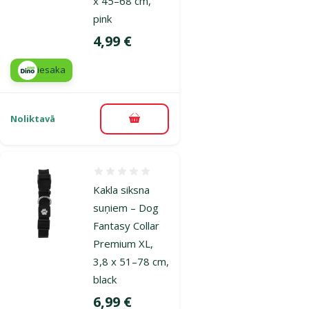
x 45–68 cm,
pink
Cena
4,99 €
iesaka
Noliktavā
Pievienot grozam
Atsauksmes 0%
Kakla siksna
suņiem – Dog
Fantasy Collar
Premium XL,
3,8 x 51–78 cm,
black
Cena
6,99 €