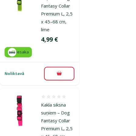
Fantasy Collar
Premium L, 2,5
x 45–68 cm,
lime
Cena
4,99 €
iesaka
Noliktavā
Pievienot grozam
Atsauksmes 0%
Kakla siksna
suņiem – Dog
Fantasy Collar
Premium L, 2,5