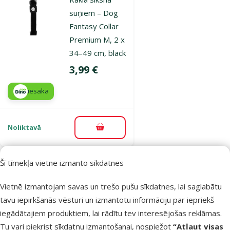
suņiem – Dog
Fantasy Collar
Premium M, 2 x
34–49 cm, black
Cena
3,99 €
iesaka
Noliktavā
Pievienot grozam
Šī tīmekļa vietne izmanto sīkdatnes
Atsauksmes 0%
Kakla siksna
Vietnē izmantojam savas un trešo pušu sīkdatnes, lai saglabātu
suņiem – Dog
tavu iepirkšanās vēsturi un izmantotu informāciju par iepriekš
Fantasy Collar
iegādātajiem produktiem, lai rādītu tev interesējošas reklāmas.
Premium M, 2 x
Tu vari piekrist sīkdatņu izmantošanai, nospiežot
“Atļaut visas