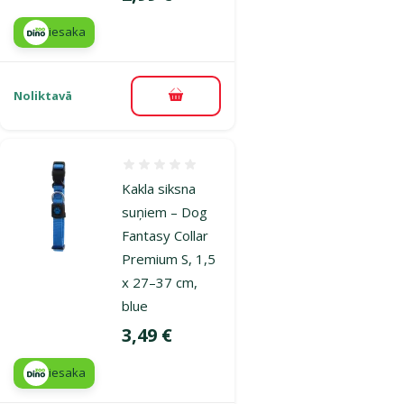
iesaka
Noliktavā
Pievienot grozam
Atsauksmes 0%
Kakla siksna
suņiem – Dog
Fantasy Collar
Premium S, 1,5
x 27–37 cm,
blue
Cena
3,49 €
iesaka