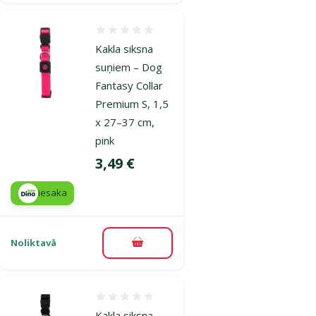
Atsauksmes 0%
Kakla siksna
suņiem – Dog
Fantasy Collar
Premium S, 1,5
x 27–37 cm,
pink
Cena
3,49 €
iesaka
Noliktavā
Pievienot grozam
Atsauksmes 0%
Kakla siksna