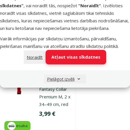
34–49 cm, blue
sīkdatnes”
, vai noraidīt tās, nospiežot
“Noraidīt”
. Izvēloties
Cena
3,99 €
noraidīt visas sīkdatnes, vietnē saglabāsim tikai tehniskās
sīkdatnes, kuras nepieciešamas vietnes darbības nodrošināšanai,
iesaka
un kuru lietošanai nav nepieciešama lietotāja piekrišana.
Vairāk informācijas par sīkdatņu izmantošanu, pārvaldīšanu,
Noliktavā
piekrišanas mainīšanu vai atcelšanu atradīsi
sīkdatņu politikā
.
Pievienot grozam
Atļaut visas sīkdatnes
Noraidīt
Atsauksmes 0%
Kakla siksna
Pielāgot izvēli
suņiem – Dog
Fantasy Collar
Premium M, 2 x
34–49 cm, red
Cena
3,99 €
iesaka