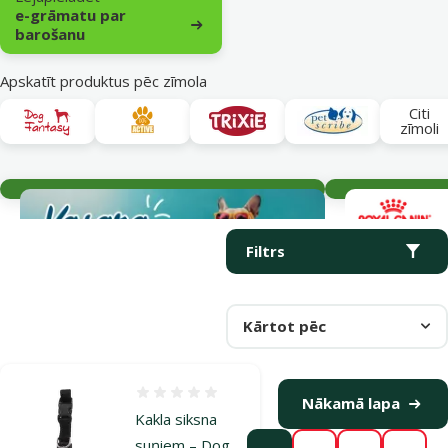
e-grāmatu par
barošanu
Apskatīt produktus pēc zīmola
Citi
zīmoli
Aktuālie notikumi
Parametriskais filtrs
Atlasītie filtri
Produkti kategorijā Kakla siksnas un medaljoni
Filtrs
Kārtot pēc
Atsauksmes 0%
Nākamā lapa
Kakla siksna
suņiem – Dog