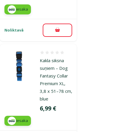
iesaka
Noliktavā
Pievienot grozam
Atsauksmes 0%
Kakla siksna
suņiem – Dog
Fantasy Collar
Premium XL,
3,8 x 51–78 cm,
blue
Cena
6,99 €
iesaka