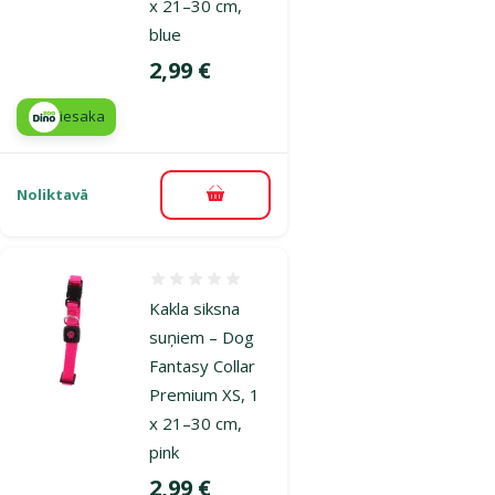
x 21–30 cm,
blue
Cena
2,99 €
iesaka
Noliktavā
Pievienot grozam
Atsauksmes 0%
Kakla siksna
suņiem – Dog
Fantasy Collar
Premium XS, 1
x 21–30 cm,
pink
Cena
2,99 €