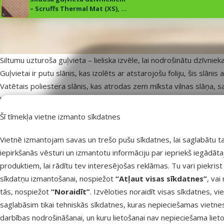
– Scruffs Thermal Mat (XS), 60
x 45 x 1 cm, tan
superzoo.product.detail.content
Sildoša guļvieta dzīvniekiem – Scruffs Thermal Mat (XS), 60 x 45 x
Siltumu uzturoša guļvieta – lieliska izvēle, lai nodrošinātu dzī­vnie
Guļvietai ir putu slānis, kas izolēts ar atstarojošu foliju, šis slānis 
Vatētais poliestera slānis, kas atrodas zem mī­ksta vilnas slāņa, sa
Var lietot vienu pašu vai ieklājot guļamvietā, tā nodrošinot papildu
Neslī­doša pamatne.
Šī tīmekļa vietne izmanto sīkdatnes
Izmērs: 60 x 45 x 1 cm.
Krāsa: Brūna.
Vietnē izmantojam savas un trešo pušu sīkdatnes, lai saglabātu t
iepirkšanās vēsturi un izmantotu informāciju par iepriekš iegādāt
produktiem, lai rādītu tev interesējošas reklāmas. Tu vari piekrist
Par
sīkdatņu izmantošanai, nospiežot
“Atļaut visas sīkdatnes”
, vai
Suņa lielums
Mazs
tās, nospiežot
“Noraidīt”
. Izvēloties noraidīt visas sīkdatnes, vi
Var mazgāt veļasmašīnā
Jā
saglabāsim tikai tehniskās sīkdatnes, kuras nepieciešamas vietne
Materiāls
Dobas šķiedras
darbības nodrošināšanai, un kuru lietošanai nav nepieciešama lieto
Krāsa
Brūna