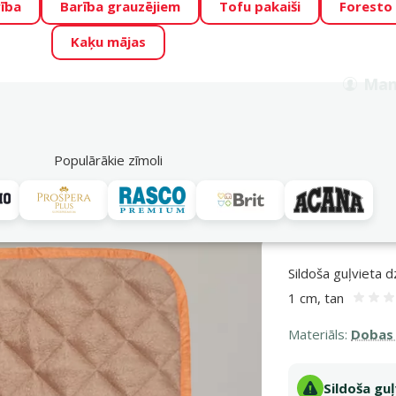
ība
Barība grauzējiem
Tofu pakaiši
Foresto
o Zoo piedāvā lieliskas cenas mīluļu TOP barībām! 🍖
→
Skat
Kaķu mājas
ADA ŪSAIŅI”!
Varbūt tieši Tavs mīlulis būs 2027. gada zvai
Man
Meklēt
als
Akciju piedāvājumi
Veikali
Pakalpojumi
P
39
Populārākie zīmoli
SILDOŠA GUĻVIETA DZĪVNIEKIEM SCRUFFS THERMAL MAT (XS), 60 x 45 x 1 
Sildoša guļvieta 
1 cm, tan
A
Materiāls:
Dobas 
Sildoša gu