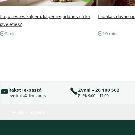
Logu restes kaķiem: kāpēc iegādāties un kā
Labākās dāvanu i
izvēlēties?
7 min.
10 min.
Raksti e-pastā
Zvani – 26 100 502
eveikals@dinozoo.lv
P–Pk 9:00 – 17:00
Izvēlne kājenē
E-veikala klientiem