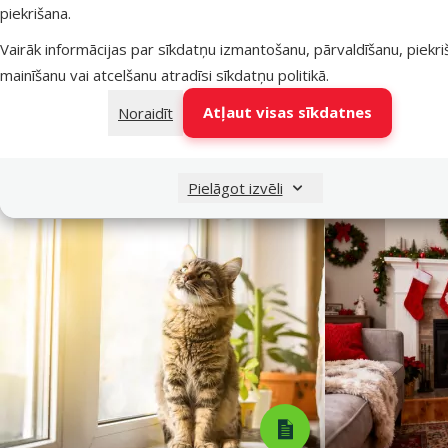
piekrišana.
Guļvietas tips
Paliktnis
Vairāk informācijas par sīkdatņu izmantošanu, pārvaldīšanu, piekr
Guļvietas forma
Taisnstūra
mainīšanu vai atcelšanu atradīsi
sīkdatņu politikā
.
Garums
60 cm
Noņemams pārvalks
Nē
Atļaut visas sīkdatnes
Noraidīt
Zīmols
Scruffs
Numurs katalogā
73322
EAN
5060319932602
Pielāgot izvēli