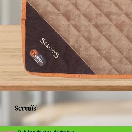
Sildoša guļvieta dzīvniekiem