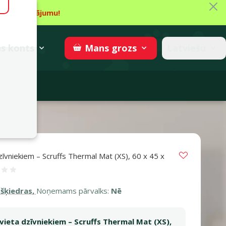
Aiz
īt piedāvājumu!
gzne
→
Piedalīties
superzoo.ch
s
konts
Latviešu
Mans
grozs
adomi
CM, TAN
Vložit do 
dzīvniekiem – Scruffs Thermal Mat (XS), 60 x 45 x
tsauksmes 0%
šķiedras,
Noņemams pārvalks:
Nē
ļvieta dzīvniekiem – Scruffs Thermal Mat (XS),