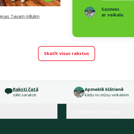
Sazinies
ar veikalu
dejas Tavam mīlulim
Skatīt visus rakstus
Raksti čatā
Apmeklē klātienē
sākt saraksti
kādu no mūsu veikaliem
Uzņēmuma informācija