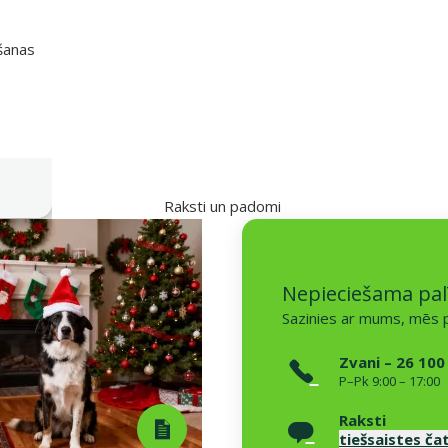
išanas
Raksti un padomi
Nepieciešama pal
Sazinies ar mums, mēs p
Zvani – 26 100
P–Pk 9:00 – 17:00
Raksti
tiešsaistes ča