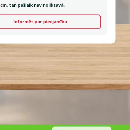
 cm, tan pašlaik nav noliktavā.
Informēt par pieejamību