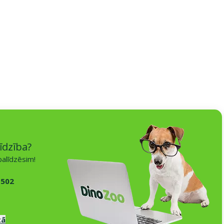
īdzība?
alīdzēsim!
 502
tā