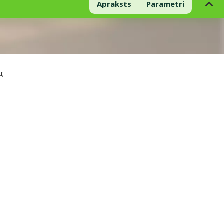
Apraksts
Parametri
u;