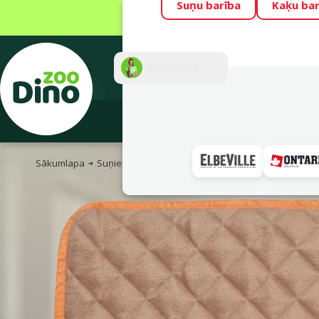
Suņu barība
Kaķu bar
Visu mēnesi Din
Fotokonkurss “G
Atbalsts
E-veik
Sākumlapa
Suņiem
Suņu guļvietas, trepes un būri
Matrači