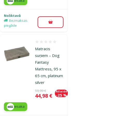
iesaka
Noliktavā
Bezmaksas
Pievienot grozam
piegāde
Atsauksmes 0%
Matracis
suņiem – Dog
Fantasy
Mattress, 95 x
65 cm, platinum
silver
Oriģinālā cena
59,99 €
Atlaide
Cena
44,98 €
-25 %
iesaka