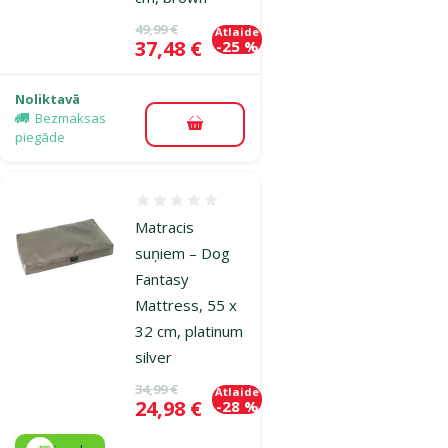
Oriģinālā cena
49,99 €
Atlaide
Cena
37,48 €
-25 %
Noliktavā
Bezmaksas
Pievienot grozam
piegāde
Atsauksmes 0%
Matracis
suņiem – Dog
Fantasy
Mattress, 55 x
32 cm, platinum
silver
Oriģinālā cena
34,99 €
Atlaide
Cena
24,98 €
-28 %