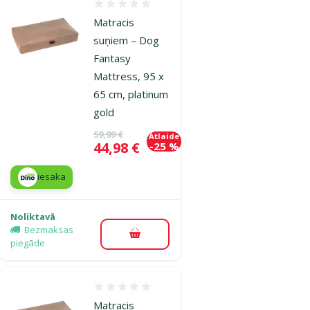
Atsauksmes 0%
Matracis
suņiem – Dog
Fantasy
Mattress, 95 x
65 cm, platinum
gold
Oriģinālā cena
59,99 €
Atlaide
Cena
44,98 €
-25 %
iesaka
Noliktavā
Bezmaksas
Pievienot grozam
piegāde
Atsauksmes 0%
Matracis