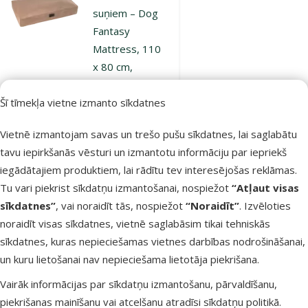
suņiem – Dog
Fantasy
Mattress, 110
x 80 cm,
platinum gold
Šī tīmekļa vietne izmanto sīkdatnes
Oriģinālā cena
69,99 €
Atlaide
Cena
49,98 €
-28 %
Vietnē izmantojam savas un trešo pušu sīkdatnes, lai saglabātu
iesaka
tavu iepirkšanās vēsturi un izmantotu informāciju par iepriekš
iegādātajiem produktiem, lai rādītu tev interesējošas reklāmas.
Tu vari piekrist sīkdatņu izmantošanai, nospiežot
“Atļaut visas
Noliktavā
Bezmaksas
sīkdatnes”
, vai noraidīt tās, nospiežot
“Noraidīt”
. Izvēloties
Pievienot grozam
piegāde
noraidīt visas sīkdatnes, vietnē saglabāsim tikai tehniskās
sīkdatnes, kuras nepieciešamas vietnes darbības nodrošināšanai,
un kuru lietošanai nav nepieciešama lietotāja piekrišana.
Atsauksmes 0%
Guļvieta
Vairāk informācijas par sīkdatņu izmantošanu, pārvaldīšanu,
suņiem – Dog
piekrišanas mainīšanu vai atcelšanu atradīsi
sīkdatņu politikā
.