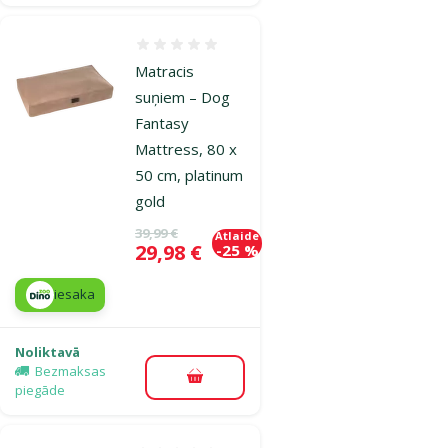
Atsauksmes 0%
Matracis
suņiem – Dog
Fantasy
Mattress, 80 x
50 cm, platinum
gold
Oriģinālā cena
39,99 €
Atlaide
Cena
29,98 €
-25 %
iesaka
Noliktavā
Bezmaksas
Pievienot grozam
piegāde