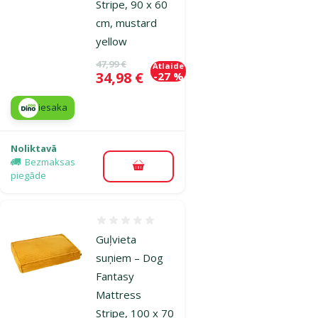
Stripe, 90 x 60
cm, mustard
yellow
Oriģinālā cena
47,99 €
Atlaide
Cena
34,98 €
-27 %
iesaka
Noliktavā
Bezmaksas
Pievienot grozam
piegāde
Atsauksmes 0%
Guļvieta
suņiem – Dog
Fantasy
Mattress
Stripe, 100 x 70