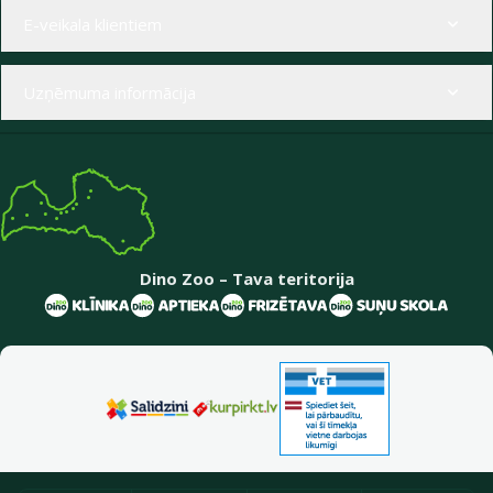
Izvēlne kājenē
E-veikala klientiem
Uzņēmuma informācija
Dino Zoo – Tava teritorija