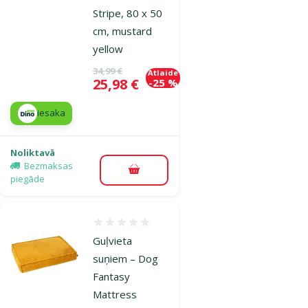
Stripe, 80 x 50
cm, mustard
yellow
Oriģinālā cena
34,99 €
Atlaide
Cena
25,98 €
-25 %
iesaka
Noliktavā
Bezmaksas
Pievienot grozam
piegāde
Atsauksmes 0%
Guļvieta
suņiem – Dog
Fantasy
Mattress