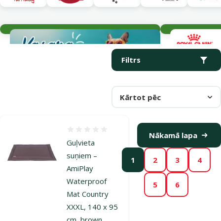
Aktuālie notikumi
Parametriskais filtrs
Atlasītie filtri
Produkti kategorijā Matrači
Filtrs
Kārtot pēc
Atsauksmes 0%
Nākamā lapa
Guļvieta
suņiem –
1
2
3
4
AmiPlay
Waterproof
5
6
Mat Country
XXXL, 140 x 95
cm, brown