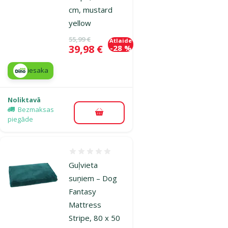
cm, mustard
yellow
Oriģinālā cena
55,99 €
Atlaide
Cena
39,98 €
-28 %
iesaka
Noliktavā
Bezmaksas
Pievienot grozam
piegāde
Atsauksmes 0%
Guļvieta
suņiem – Dog
Fantasy
Mattress
Stripe, 80 x 50