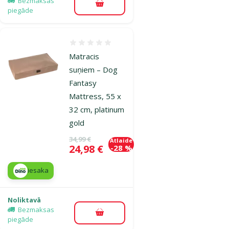
Bezmaksas
Pievienot grozam
piegāde
Atsauksmes 0%
Matracis
suņiem – Dog
Fantasy
Mattress, 55 x
32 cm, platinum
gold
Oriģinālā cena
34,99 €
Atlaide
Cena
24,98 €
-28 %
iesaka
Noliktavā
Bezmaksas
Pievienot grozam
piegāde