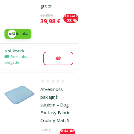
green
Oriģinālā cena
55,99 €
Atlaide
Cena
39,98 €
-28 %
iesaka
Noliktavā
Bezmaksas
Pievienot grozam
piegāde
Atsauksmes 0%
Atvēsinošs
paklājiņš
suņiem – Dog
Fantasy Fabric
Cooling Mat, S
Oriģinālā cena
6,49 €
Atlaide