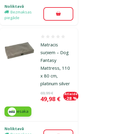
Noliktavā
Bezmaksas
Pievienot grozam
piegāde
Atsauksmes 0%
Matracis
suņiem – Dog
Fantasy
Mattress, 110
x 80 cm,
platinum silver
Oriģinālā cena
69,99 €
Atlaide
Cena
49,98 €
-28 %
iesaka
Noliktavā