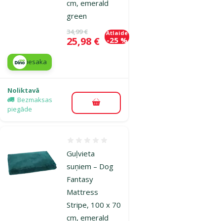
cm, emerald
green
Oriģinālā cena
34,99 €
Atlaide
Cena
25,98 €
-25 %
iesaka
Noliktavā
Bezmaksas
Pievienot grozam
piegāde
Atsauksmes 0%
Guļvieta
suņiem – Dog
Fantasy
Mattress
Stripe, 100 x 70
cm, emerald