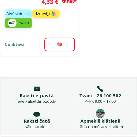
Cena
4,33 €
-33 %
Atvēsinies❄️
Izdevīgi 🛍️
iesaka
Noliktavā
Pievienot grozam
Raksti e-pastā
Zvani – 26 100 502
eveikals@dinozoo.lv
P–Pk 9:00 – 17:00
Raksti čatā
Apmeklē klātienē
sākt saraksti
kādu no mūsu veikaliem