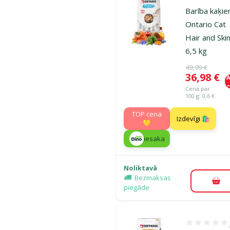
Atsauksmes
Barība kaķie
Ontario Cat
Hair and Skin
6,5 kg
Oriģinālā ce
49,99 €
Cena
36,98 €
A
Cena par
100 g: 0,6 €
TOP cena
Izdevīgi 🛍️
💛
iesaka
Noliktavā
Bezmaksas
Pie
piegāde
Atsauksmes 1