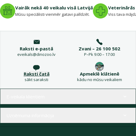
Vairāk nekā 40 veikalu visā Latvijā
Veterinārās 
Mūsu speciālisti vienmēr gatavi palīdzēt.
Viss tava mājdz
Raksti e-pastā
Zvani – 26 100 502
eveikals@dinozoo.lv
P–Pk 9:00 – 17:00
Raksti čatā
Apmeklē klātienē
sākt saraksti
kādu no mūsu veikaliem
Izvēlne kājenē
E-veikala klientiem
Uzņēmuma informācija