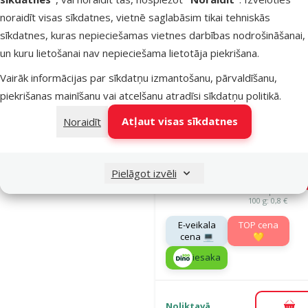
noraidīt visas sīkdatnes, vietnē saglabāsim tikai tehniskās
Noliktavā
sīkdatnes, kuras nepieciešamas vietnes darbības nodrošināšanai,
Pie
un kuru lietošanai nav nepieciešama lietotāja piekrišana.
Vairāk informācijas par sīkdatņu izmantošanu, pārvaldīšanu,
Atsauksmes
piekrišanas mainīšanu vai atcelšanu atradīsi
sīkdatņu politikā
.
Barība kaķie
Atļaut visas sīkdatnes
Noraidīt
Ontario Cat
Hairball, 2 k
Oriģinālā ce
18,99 €
Cena
14,98 €
Pielāgot izvēli
A
Cena par
100 g: 0,8 €
E-veikala
TOP cena
cena 💻
💛
iesaka
Noliktavā