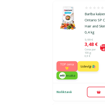
Atsauksmes
Barība kaķie
Ontario SP 
Hair and Skin
0,4 kg
Oriģinālā ce
5,99 €
Cena
3,48 €
At
-
Cena par
100 g:
0,9 €
TOP cena
Izdevīgi 🛍️
💛
iesaka
Noliktavā
Pie