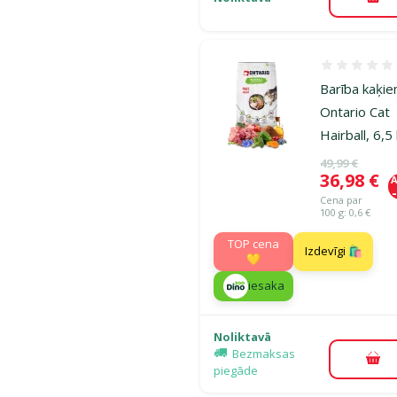
Pie
Atsauksmes
Barība kaķie
Ontario Cat
Hairball, 6,5
Oriģinālā ce
49,99 €
Cena
36,98 €
A
Cena par
100 g: 0,6 €
TOP cena
Izdevīgi 🛍️
💛
iesaka
Noliktavā
Bezmaksas
Pie
piegāde