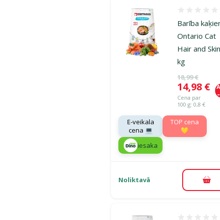
Atsauksmes
Barība kaķie
Ontario Cat
Hair and Skin
kg
Oriģinālā ce
18,99 €
Cena
14,98 €
A
Cena par
100 g: 0,8 €
E-veikala
TOP cena
cena 💻
💛
iesaka
Noliktavā
Pie