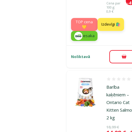
-
Cena par
100 g:
0,9 €
TOP cena
Izdevīgi 🛍️
💛
iesaka
Noliktavā
Pie
Atsauksmes
Barība
kaķēniem –
Ontario Cat
Kitten Salmo
2 kg
Oriģinālā ce
18,99 €