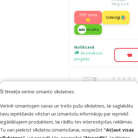
100 g: 0,6 €
TOP cena
Izdevīgi 🛍️
💛
iesaka
Noliktavā
Bezmaksas
Pie
piegāde
Atsauksmes
Barība kaķie
Šī tīmekļa vietne izmanto sīkdatnes
Ontario Cat
Hairball, 0,4
Vietnē izmantojam savas un trešo pušu sīkdatnes, lai saglabātu
Cena
5,99 €
tavu iepirkšanās vēsturi un izmantotu informāciju par iepriekš
Cena par 100 g: 
iegādātajiem produktiem, lai rādītu tev interesējošas reklāmas.
Tu vari piekrist sīkdatņu izmantošanai, nospiežot
“Atļaut visas
iesaka
sīkdatnes”
, vai noraidīt tās, nospiežot
“Noraidīt”
. Izvēloties