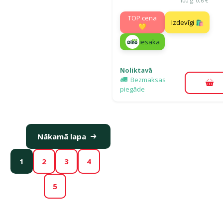
100 g: 0,6 €
TOP cena
Izdevīgi 🛍️
💛
iesaka
Noliktavā
Bezmaksas
Pie
piegāde
Nākamā lapa
1
2
3
4
5