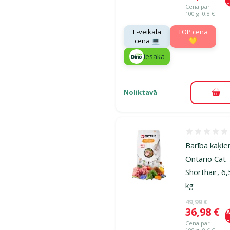
Cena par
100 g: 0,8 €
E-veikala
TOP cena
cena 💻
💛
iesaka
Noliktavā
Pie
Atsauksmes
Barība kaķie
Ontario Cat
Shorthair, 6,
kg
Oriģinālā ce
49,99 €
Cena
36,98 €
A
Cena par