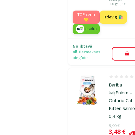
100 g: 0,6 €
TOP cena
Izdevīgi 🛍️
💛
iesaka
Noliktavā
Bezmaksas
Pie
piegāde
Atsauksmes
Barība
kaķēniem –
Ontario Cat
Kitten Salmo
0,4 kg
Oriģinālā ce
5,99 €
Cena
3,48 €
At