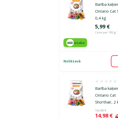
Barība kaķie
Ontario Cat 
0,4 kg
Cena
5,99 €
Cena par 100 g: 
iesaka
Noliktavā
Atsauksmes
Barība kaķie
Ontario Cat
Shorthair, 2 
Oriģinālā ce
18,99 €
Cena
14,98 €
A