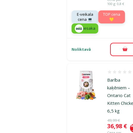
100 g: 0,8 €
E-veikala
TOP cena
cena 💻
💛
iesaka
Noliktavā
Pie
Atsauksmes
Barība
kaķēniem –
Ontario Cat
Kitten Chick
6,5 kg
Oriģinālā ce
49,99 €
Cena
36,98 €
A
Cena par