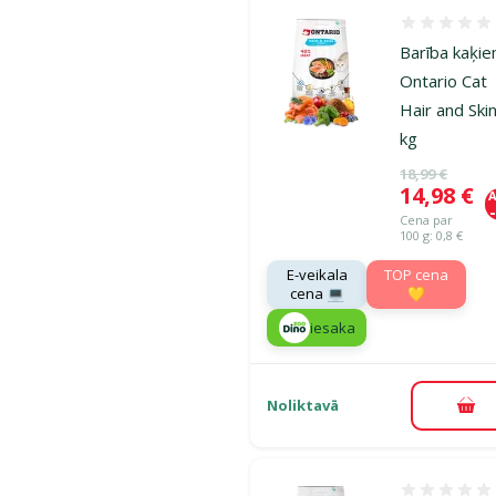
Atsauksmes
Barība kaķie
Ontario Cat
Hair and Skin
kg
Oriģinālā ce
18,99 €
Cena
14,98 €
A
Cena par
100 g: 0,8 €
E-veikala
TOP cena
cena 💻
💛
iesaka
Noliktavā
Pie