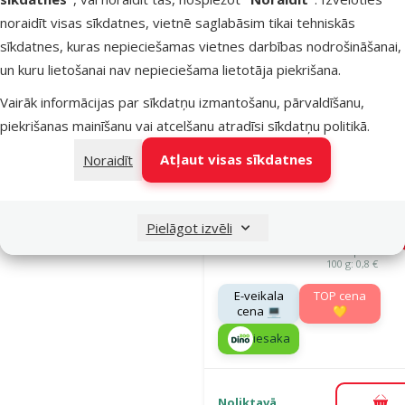
noraidīt visas sīkdatnes, vietnē saglabāsim tikai tehniskās
Noliktavā
sīkdatnes, kuras nepieciešamas vietnes darbības nodrošināšanai,
Pie
un kuru lietošanai nav nepieciešama lietotāja piekrišana.
Vairāk informācijas par sīkdatņu izmantošanu, pārvaldīšanu,
Atsauksmes
piekrišanas mainīšanu vai atcelšanu atradīsi
sīkdatņu politikā
.
Barība kaķie
Atļaut visas sīkdatnes
Noraidīt
Ontario Cat
Hairball, 2 k
Oriģinālā ce
18,99 €
Cena
14,98 €
Pielāgot izvēli
A
Cena par
100 g: 0,8 €
E-veikala
TOP cena
cena 💻
💛
iesaka
Noliktavā