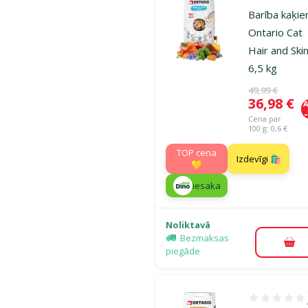
Atsauksmes
Barība kaķie
Ontario Cat
Hair and Skin
6,5 kg
Oriģinālā ce
49,99 €
Cena
36,98 €
A
Cena par
100 g: 0,6 €
TOP cena
Izdevīgi 🛍️
💛
iesaka
Noliktavā
Bezmaksas
Pie
piegāde
Atsauksmes 1