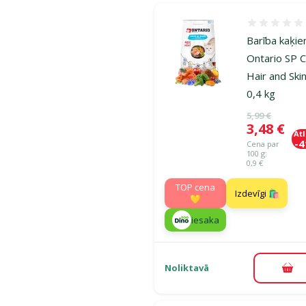
Atsauksmes
Barība kaķie
Ontario SP 
Hair and Skin
0,4 kg
Oriģinālā ce
5,99 €
Cena
3,48 €
At
-
Cena par
100 g:
0,9 €
TOP cena
Izdevīgi 🛍️
💛
iesaka
Noliktavā
Pie