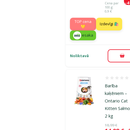
-
Cena par
100 g:
0,9 €
TOP cena
Izdevīgi 🛍️
💛
iesaka
Noliktavā
Pie
Atsauksmes
Barība
kaķēniem –
Ontario Cat
Kitten Salmo
2 kg
Oriģinālā ce
18,99 €