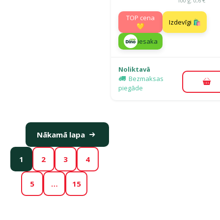
100 g: 0,6 €
TOP cena
Izdevīgi 🛍️
💛
iesaka
Noliktavā
Bezmaksas
Pie
piegāde
Nākamā lapa
1
2
3
4
5
…
15