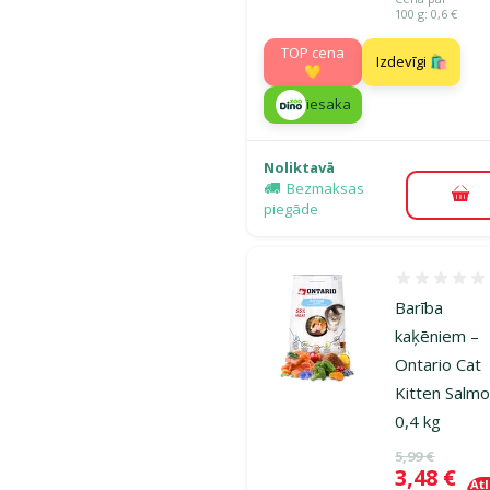
100 g: 0,6 €
TOP cena
Izdevīgi 🛍️
💛
iesaka
Noliktavā
Bezmaksas
Pie
piegāde
Atsauksmes
Barība
kaķēniem –
Ontario Cat
Kitten Salmo
0,4 kg
Oriģinālā ce
5,99 €
Cena
3,48 €
At