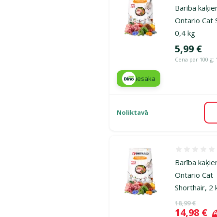
Barība kaķie
Ontario Cat 
0,4 kg
Cena
5,99 €
Cena par 100 g: 
iesaka
Noliktavā
Atsauksmes
Barība kaķie
Ontario Cat
Shorthair, 2 
Oriģinālā ce
18,99 €
Cena
14,98 €
A