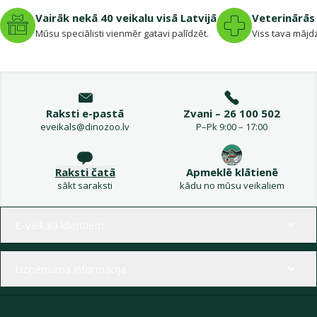
Vairāk nekā 40 veikalu visā Latvijā
Veterinārās 
Mūsu speciālisti vienmēr gatavi palīdzēt.
Viss tava mājdz
Raksti e-pastā
Zvani – 26 100 502
eveikals@dinozoo.lv
P–Pk 9:00 – 17:00
Raksti čatā
Apmeklē klātienē
sākt saraksti
kādu no mūsu veikaliem
Izvēlne kājenē
E-veikala klientiem
Uzņēmuma informācija