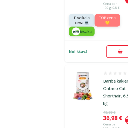
Cena par
100 g: 0,8 €
E-veikala
TOP cena
cena 💻
💛
iesaka
Noliktavā
Pie
Atsauksmes
Barība kaķie
Ontario Cat
Shorthair, 6,
kg
Oriģinālā ce
49,99 €
Cena
36,98 €
A
Cena par