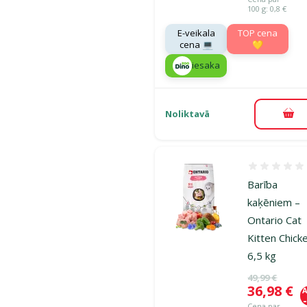
100 g: 0,8 €
E-veikala
TOP cena
cena 💻
💛
iesaka
Noliktavā
Pie
Atsauksmes
Barība
kaķēniem –
Ontario Cat
Kitten Chick
6,5 kg
Oriģinālā ce
49,99 €
Cena
36,98 €
A
Cena par