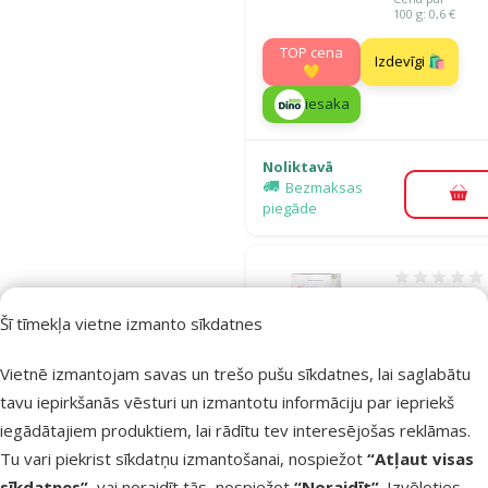
100 g: 0,6 €
TOP cena
Izdevīgi 🛍️
💛
iesaka
Noliktavā
Bezmaksas
Pie
piegāde
Atsauksmes
Barība kaķie
Šī tīmekļa vietne izmanto sīkdatnes
Ontario Cat
Hairball, 0,4
Vietnē izmantojam savas un trešo pušu sīkdatnes, lai saglabātu
Cena
5,99 €
tavu iepirkšanās vēsturi un izmantotu informāciju par iepriekš
Cena par 100 g: 
iegādātajiem produktiem, lai rādītu tev interesējošas reklāmas.
Tu vari piekrist sīkdatņu izmantošanai, nospiežot
“Atļaut visas
iesaka
sīkdatnes”
, vai noraidīt tās, nospiežot
“Noraidīt”
. Izvēloties