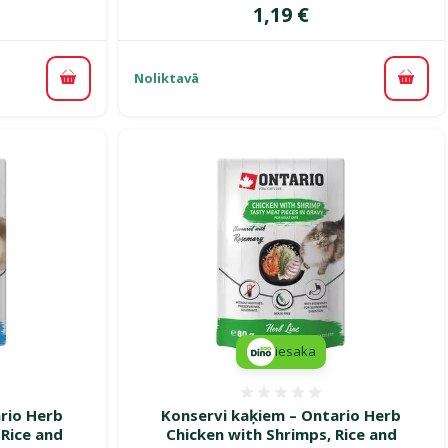
Cena
1,19 €
Noliktavā
Pievienot grozam
Pievi
iesaka
smes 0%
Atsauksmes 0%
rio Herb
Konservi kaķiem – Ontario Herb
 Rice and
Chicken with Shrimps, Rice and