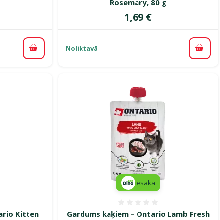
g
Rosemary, 80 g
Cena
1,69 €
Noliktavā
Pievienot grozam
Pievi
iesaka
smes 0%
Atsauksmes 0%
rio Kitten
Gardums kaķiem – Ontario Lamb Fresh