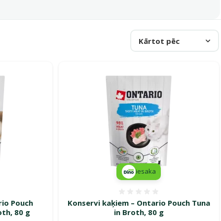
Kārtot pēc
iesaka
smes 0%
Atsauksmes 0%
rio Pouch
Konservi kaķiem – Ontario Pouch Tuna
oth, 80 g
in Broth, 80 g