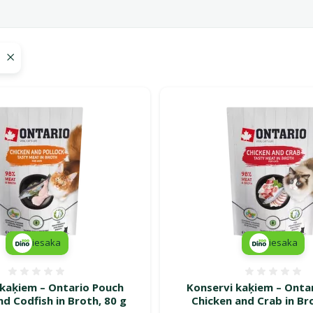
 Ontario
iesaka
iesaka
Atsauksmes 0%
Atsauk
 kaķiem – Ontario Pouch
Konservi kaķiem – Onta
nd Codfish in Broth, 80 g
Chicken and Crab in Br