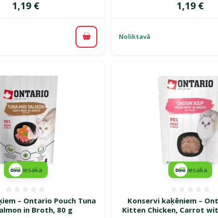
Cena
Cena
1,19 €
1,19 €
Noliktavā
Pievienot grozam
iesaka
iesaka
Atsauksmes 0%
Atsauk
ķiem – Ontario Pouch Tuna
Konservi kaķēniem – Ont
almon in Broth, 80 g
Kitten Chicken, Carrot wit