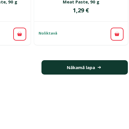
te, 90 g
Meat Paste, 90 g
Cena
1,29 €
Noliktavā
Pievienot grozam
Pievi
Nākamā lapa