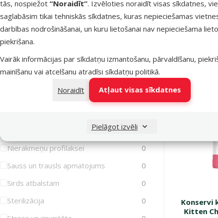
tās, nospiežot
“Noraidīt”
. Izvēloties noraidīt visas sīkdatnes, vi
Iekaisusi āda
0
saglabāsim tikai tehniskās sīkdatnes, kuras nepieciešamas vietne
Imunitātes stiprināšanai
0
darbības nodrošināšanai, un kuru lietošanai nav nepieciešama lieto
Noliktavā
piekrišana.
Jutīga gremošana
0
Vairāk informācijas par sīkdatņu izmantošanu, pārvaldīšanu, piekr
Jutīga āda
0
mainīšanu vai atcelšanu atradīsi
sīkdatņu politikā
.
Jutīgas locītavas
0
Atļaut visas sīkdatnes
Noraidīt
Liekais svars/Aptaukošanās
0
Muskuļiem
0
Pielāgot izvēli
Mutes higiēna
0
Nierakmeņu profilaksei
0
Sauss un trausls apmatojums
0
Sirds atbalstam
0
Sterilizācija
0
Konservi 
Kitten Ch
Stress un imunitāte
0