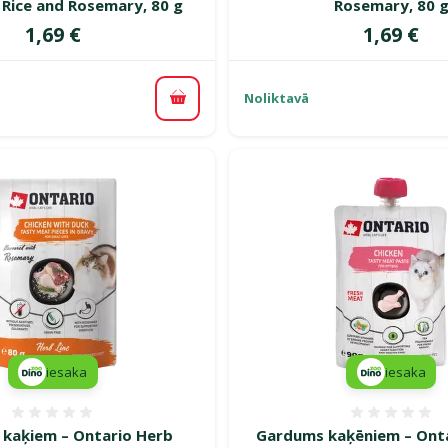
 Rice and Rosemary, 80 g
Rosemary, 80 
Cena
Cena
1,69 €
1,69 €
Noliktavā
Pievienot grozam
iesaka
iesaka
Atsauksmes 0%
Atsauk
 kaķiem – Ontario Herb
Gardums kaķēniem – Onta