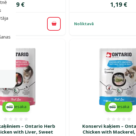
etnē
Cena
Cena
1,19 €
1,19 €
s
tāja
Noliktavā
Pievienot grozam
išanas
iesaka
iesaka
Atsauksmes 0%
Atsauk
kaķēniem – Ontario Herb
Konservi kaķiem – Onta
icken with Liver, Sweet
Chicken with Mackerel,