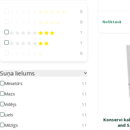
Atsauksmes 100%
0
Atsauksmes 80%
0
Noliktavā
Atsauksmes 60%
1
Atsauksmes 40%
1
Atsauksmes 20%
0
Suņa lielums
Miniatūrs
11
Mazs
11
Vidējs
11
Liels
11
Konservi ka
Milzīgs
11
and S