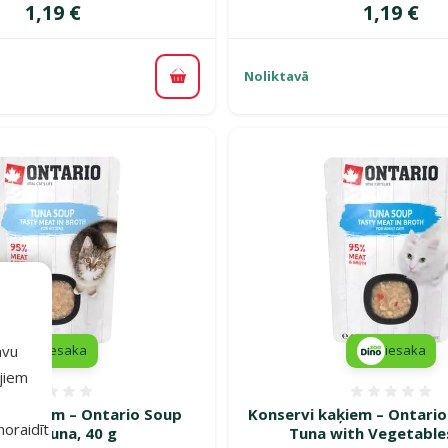
Cena
Cena
1,19 €
1,19 €
Noliktavā
Pievienot grozam
avu
iesaka
iesaka
ajiem
Atsauksmes 0%
Atsauk
kaķēniem – Ontario Soup
Konservi kaķiem – Ontario
 noraidīt
itten Tuna, 40 g
Tuna with Vegetables