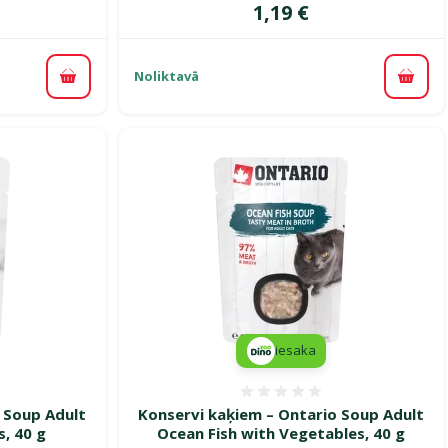
Cena
1,19 €
Noliktavā
Pievienot grozam
Pievi
iesaka
smes 0%
Atsauksmes 0%
 Soup Adult
Konservi kaķiem – Ontario Soup Adult
, 40 g
Ocean Fish with Vegetables, 40 g