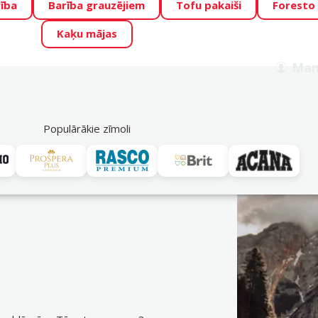
ība
Barība grauzējiem
Tofu pakaiši
Foresto
o Zoo piedāvā lieliskas cenas mīluļu TOP barībām! 🍖
→
Skat
Kaķu mājas
ADA ŪSAIŅI”!
Varbūt tieši Tavs mīlulis būs 2027. gada zvai
Man
Meklēt
als
Akciju piedāvājumi
Veikali
Pakalpojumi
P
39
Populārākie zīmoli
Ontario
vei. Pasūti ērti DinoZoo e-veikalā jau tagad! Bezmaksas piegāde n