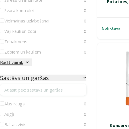
Potatoes,
Svara kontrolei
0
Vielmaiņas uzlabošanai
0
Noliktavā
Vāji kauli un zobi
0
Zobakmens
0
Zobiem un kauliem
0
Rādīt vairāk
Sastāvs un garšas
Atlasīt pēc: sastāvs un garšas
Alus raugs
0
Augļi
0
Baltas zivis
0
Konservi