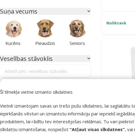
Suņa vecums
Noliktavā
Kucēns
Pieaudzis
Seniors
Veselības stāvoklis
Atlasīt pēc: veselības stāvoklis
Alerģijas
0
Šī tīmekļa vietne izmanto sīkdatnes
Apmatojuma izkrišana
0
Vietnē izmantojam savas un trešo pušu sīkdatnes, lai saglabātu t
Apmatojuma kamoli kuņģī
0
iepirkšanās vēsturi un izmantotu informāciju par iepriekš iegādāt
Bez veselības traucējumiem
29
produktiem, lai rādītu tev interesējošas reklāmas. Tu vari piekrist
Konservi 
Gremošanas sistēmas atbalstam
0
sīkdatņu izmantošanai, nospiežot
“Atļaut visas sīkdatnes”
, vai
K