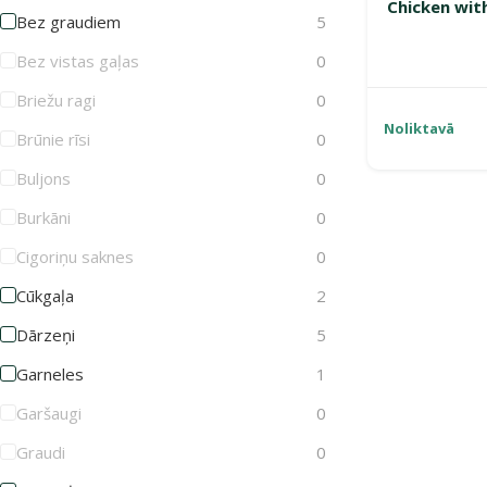
Chicken wit
Bez graudiem
5
Bez vistas gaļas
0
Briežu ragi
0
Noliktavā
Brūnie rīsi
0
Buljons
0
Burkāni
0
Cigoriņu saknes
0
Cūkgaļa
2
Dārzeņi
5
Garneles
1
Garšaugi
0
Graudi
0