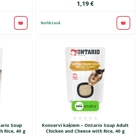
Cena
1,19 €
Noliktavā
Pievienot grozam
Pievi
iesaka
smes 0%
Atsauksmes 0%
ario Soup
Konservi kaķiem – Ontario Soup Adult
h Rice, 40 g
Chicken and Cheese with Rice, 40 g