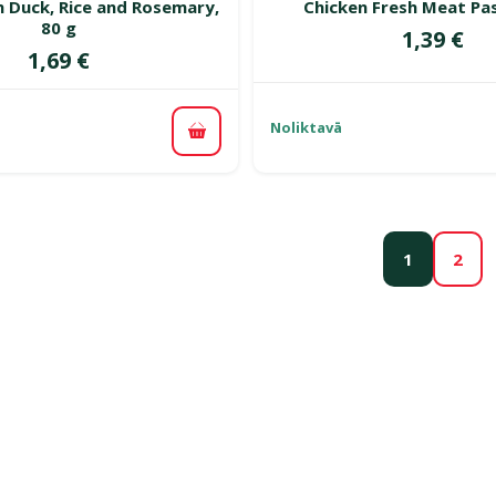
h Duck, Rice and Rosemary,
Chicken Fresh Meat Pas
80 g
Cena
1,39 €
Cena
1,69 €
Noliktavā
Pievienot grozam
1
2