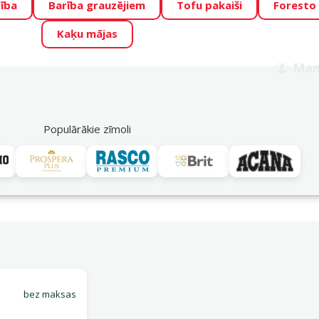
ība
Barība grauzējiem
Tofu pakaiši
Foresto
o Zoo piedāvā lieliskas cenas mīluļu TOP barībām! 🍖
→
Skat
Kaķu mājas
ADA ŪSAIŅI”!
Varbūt tieši Tavs mīlulis būs 2027. gada zvai
Man
Meklēt
als
Akciju piedāvājumi
Veikali
Pakalpojumi
P
39
Populārākie zīmoli
Piegādes iespējas
bez maksas