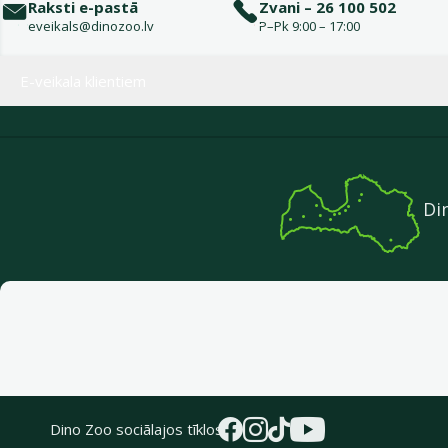
Raksti e-pastā
Zvani – 26 100 502
eveikals@dinozoo.lv
P–Pk 9:00 – 17:00
Izvēlne kājenē
E-veikala klientiem
Di
Dino Zoo sociālajos tīklos