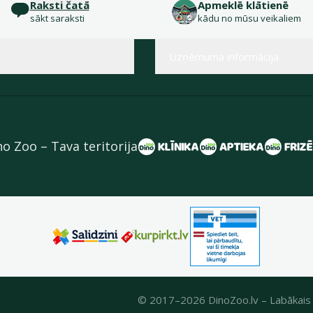
Raksti čatā
Apmeklē klātienē
sākt saraksti
kādu no mūsu veikaliem
Uzņēmuma informācija
no Zoo – Tava teritorija
© 2017–2026 DinoZoo.lv – Labākais 