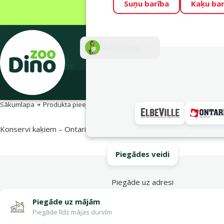
Suņu barība
Kaķu bar
Visu mēnesi Din
Fotokonkurss “G
Atbalsts
E-veik
Sākumlapa
Produkta pieejamība
Produkta pieejamība
Konservi kaķiem – Ontario Pouch Tuna in Broth, 80 g
Piegādes veidi
Piegāde uz adresi
Piegāde uz mājām
Piegāde līdz mājas durvīm