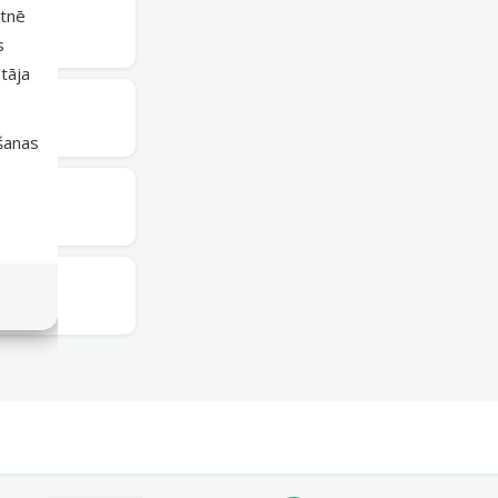
etnē
rešdien
s
tāja
rešdien
išanas
rešdien
rešdien