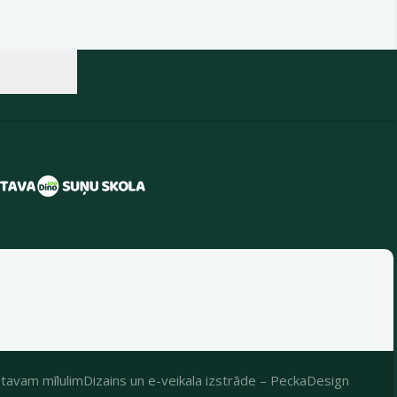
tavam mīlulim
Dizains
un
e-veikala izstrāde
–
PeckaDesign