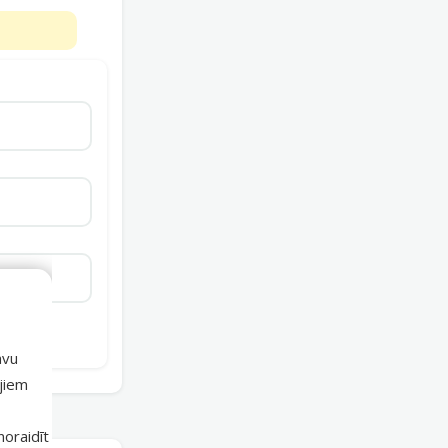
avu
ajiem
 noraidīt