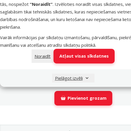
tās, nospiežot
“Noraidīt”
. Izvēloties noraidīt visas sīkdatnes, vi
Latvijas Pasts pakomāti
t
saglabāsim tikai tehniskās sīkdatnes, kuras nepieciešamas vietne
darbības nodrošināšanai, un kuru lietošanai nav nepieciešama lieto
piekrišana.
LATVIJAS PASTS nodaļas
t
Vairāk informācijas par sīkdatņu izmantošanu, pārvaldīšanu, piekr
mainīšanu vai atcelšanu atradīsi
sīkdatņu politikā
.
OMNIVA pakomāti
t
Atļaut visas sīkdatnes
Noraidīt
DPD Pickup tīkls
t
Pielāgot izvēli
Pievienot grozam