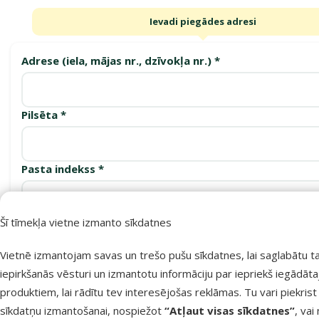
Ievadi piegādes adresi
Adrese (iela, mājas nr., dzīvokļa nr.) *
Pilsēta *
Pasta indekss *
Šī tīmekļa vietne izmanto sīkdatnes
Apstiprināt
Vietnē izmantojam savas un trešo pušu sīkdatnes, lai saglabātu t
iepirkšanās vēsturi un izmantotu informāciju par iepriekš iegādāt
produktiem, lai rādītu tev interesējošas reklāmas. Tu vari piekrist
Saņemšanas punkti
sīkdatņu izmantošanai, nospiežot
“Atļaut visas sīkdatnes”
, vai