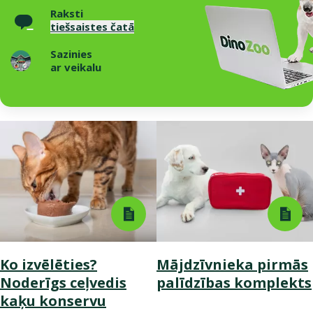
Raksti
tiešsaistes čatā
Sazinies
ar veikalu
Ko izvēlēties?
Mājdzīvnieka pirmās
Noderīgs ceļvedis
palīdzības komplekts
kaķu konservu