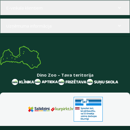
Izvēlne kājenē
E-veikala klientiem
Uzņēmuma informācija
Dino Zoo – Tava teritorija