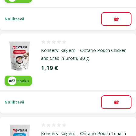
Noliktavā
Pievieno
Atsauksmes 0%
Konservi kaķiem – Ontario Pouch Chicken
and Crab in Broth, 80 g
Cena
1,19 €
iesaka
Noliktavā
Pievieno
Atsauksmes 0%
Konservi kaķiem – Ontario Pouch Tuna in