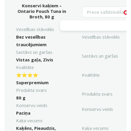
Konservi kaķiem –
Meklēt produktu
Ontario Pouch Tuna in
Vy
Broth, 80 g
Veselības stāvoklis
Bez veselības
Veselības stāvoklis
traucējumiem
Sastāvs un garšas
Sastāvs un garšas
Vistas gaļa, Zivis
Kvalitāte
⭐⭐⭐⭐
Kvalitāte
Superpremium
Produkta svars
Produkta svars
80 g
Konservu veids
Konservu veids
Paciņa
Kaķa vecums
Kaķēns, Pieaudzis,
Kaķa vecums