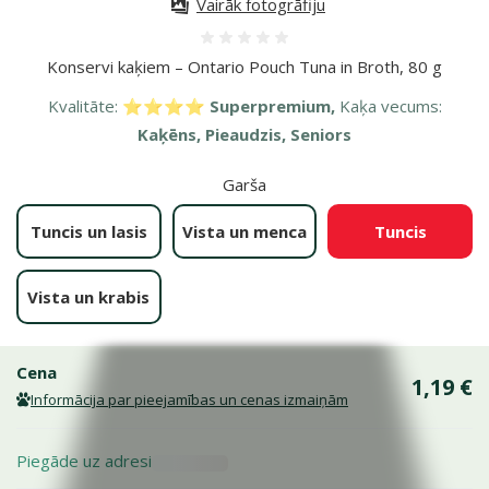
Vairāk fotogrāfiju
Atsauksmes 0%
Konservi kaķiem – Ontario Pouch Tuna in Broth, 80 g
Kvalitāte:
⭐⭐⭐⭐ Superpremium,
Kaķa vecums:
Kaķēns, Pieaudzis, Seniors
Garša
Tuncis un lasis
Vista un menca
Tuncis
Vista un krabis
Cena
1,19 €
Informācija par pieejamības un cenas izmaiņām
Piegāde uz adresi