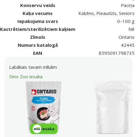
Konservu veids
Paciņa
Kaķa vecums
Kaķēns, Pieaudzis, Seniors
Iepakojuma svars
0–100 g
Kastrētiem/sterilizētiem kaķiem
Nē
Zīmols
Ontario
Numurs katalogā
42445
EAN
8595091798735
Labākais tavam mīlulim
Dino Zoo iesaka
iesaka