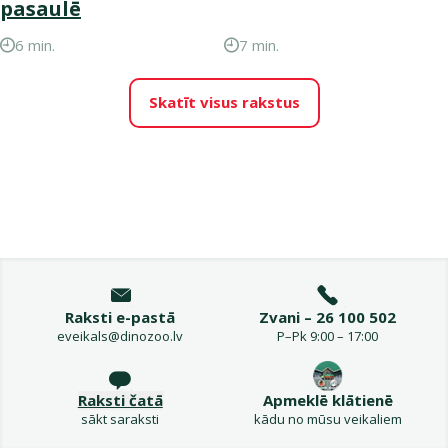
pasaulē
6 min.
7 min.
Skatīt visus rakstus
Raksti e-pastā
Zvani – 26 100 502
eveikals@dinozoo.lv
P–Pk 9:00 – 17:00
Raksti čatā
Apmeklē klātienē
sākt saraksti
kādu no mūsu veikaliem