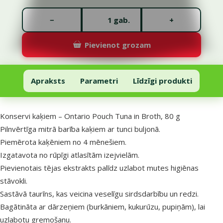
Gabalu skaits *
−
+
gab.
Pievienot grozam
Konservi kaķiem – Ontario Pouch Tuna in Broth, 80 g
Pievienot grozam
Apraksts
Parametri
Līdzīgi produkti
Uz lapas sākumu
superzoo.product.detail.content
Konservi kaķiem – Ontario Pouch Tuna in Broth, 80 g
Pilnvērtīga mitrā barība kaķiem ar tunci buljonā.
Piemērota kaķēniem no 4 mēnešiem.
Izgatavota no rūpīgi atlasītām izejvielām.
Pievienotais tējas ekstrakts palīdz uzlabot mutes higiēnas
stāvokli.
Sastāvā taurīns, kas veicina veselīgu sirdsdarbību un redzi.
Bagātināta ar dārzeņiem (burkāniem, kukurūzu, pupiņām), lai
uzlabotu gremošanu.