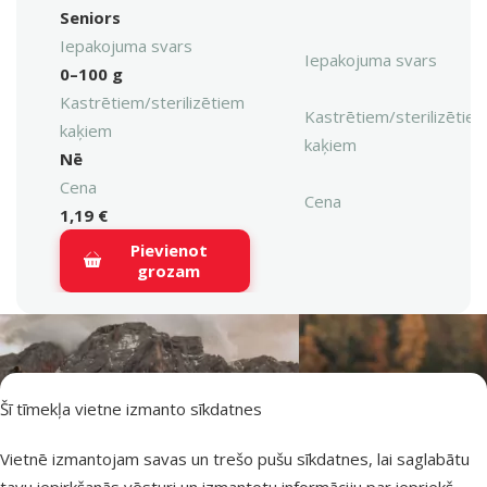
Seniors
Iepakojuma svars
Iepakojuma svars
0–100 g
Kastrētiem/sterilizētiem
Kastrētiem/sterilizētie
kaķiem
kaķiem
Nē
Cena
Cena
1,19 €
Pievienot
grozam
Šī tīmekļa vietne izmanto sīkdatnes
Vietnē izmantojam savas un trešo pušu sīkdatnes, lai saglabātu
tavu iepirkšanās vēsturi un izmantotu informāciju par iepriekš