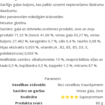
Garšīgs gaļas buljons, kas palīdz uzņemt nepieciešamo šķidruma
daudzumu.
Bez pievienotām mākslīgām krāsvielām.
Nesatur glutēnu.
Sastāvs: gaļa un dzīvnieku izcelsmes produkti, zivis un zivju
produkti 71,33 % (tuncis 41,06 %, vistas gaļa 30,27 %), vistas
buljons 27,482 %, karagināns 0,7 %, sāls 0,4 %, taurīns 0,08 %,
tējas ekstrakts 0,005 %, vitamīni (A , B2, B3, B5, D3, E,
polidekstroze) 0,003 %.
Analītiskās sastāvs: olbaltumvielas 10 %, neapstrādātas eļļas un
tauki 0,5 %, kopšķiedra 0,5 %, koppelni 1,5 %, mitrums 87 %.
Parametri
Veselības stāvoklis
Bez veselības traucējumiem
Sastāvs un garšas
Vistas gaļa, Zivis
Kvalitāte
⭐⭐⭐⭐ Superpremium
Produkta svars
80 g