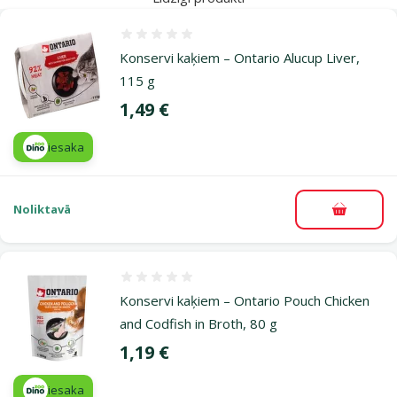
Atsauksmes 0%
Konservi kaķiem – Ontario Alucup Liver,
115 g
Cena
1,49 €
iesaka
Noliktavā
Pievieno
Atsauksmes 0%
Konservi kaķiem – Ontario Pouch Chicken
and Codfish in Broth, 80 g
Cena
1,19 €
iesaka