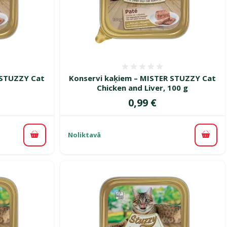
smes 0%
Atsauksmes 0%
 STUZZY Cat
Konservi kaķiem – MISTER STUZZY Cat
Chicken and Liver, 100 g
Cena
0,99 €
Noliktavā
Pievienot grozam
Pievi