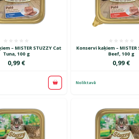
Atsauksmes 0%
Atsauk
ķiem – MISTER STUZZY Cat
Konservi kaķiem – MISTER
Tuna, 100 g
Beef, 100 g
Cena
Cena
0,99 €
0,99 €
Noliktavā
Pievienot grozam