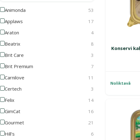
Animonda
53
Applaws
17
Araton
4
Beatrix
8
Konservi ka
Brit Care
3
Brit Premium
7
Carnilove
11
Noliktavā
Certech
3
Felix
14
GimCat
16
Gourmet
21
Hill's
6