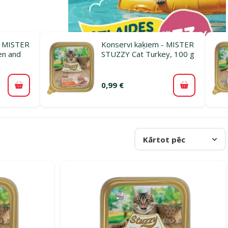
– MISTER
Konservi kaķiem - MISTER
en and
STUZZY Cat Turkey, 100 g
0,99 €
Pievienot grozam
Pievienot 
Kārtot pēc