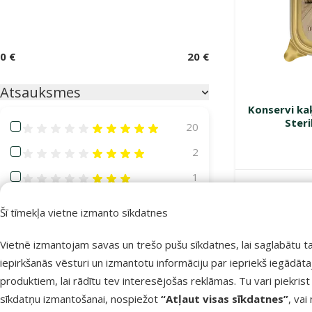
0 €
20 €
Atsauksmes
Konservi ka
Steri
Atsauksmes 100%
20
Atsauksmes 80%
2
Atsauksmes 60%
1
Noliktavā
Atsauksmes 40%
1
Šī tīmekļa vietne izmanto sīkdatnes
Atsauksmes 20%
0
Vietnē izmantojam savas un trešo pušu sīkdatnes, lai saglabātu t
iepirkšanās vēsturi un izmantotu informāciju par iepriekš iegādāt
Kaķa vecums
produktiem, lai rādītu tev interesējošas reklāmas. Tu vari piekrist
sīkdatņu izmantošanai, nospiežot
“Atļaut visas sīkdatnes”
, vai