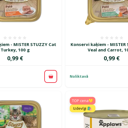
Atsauksmes 0%
Atsauk
ķiem - MISTER STUZZY Cat
Konservi kaķiem - MISTER
Turkey, 100 g
Veal and Carrot, 1
Cena
Cena
0,99 €
0,99 €
Noliktavā
Pievienot grozam
TOP cena💛
Izdevīgi 🛍️