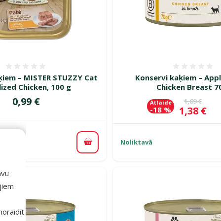
Atsauksmes 0%
Atsauk
ķiem – MISTER STUZZY Cat
Konservi kaķiem – App
lized Chicken, 100 g
Chicken Breast 7
Cena
0,99 €
Oriģinālā c
1,69 €
Atlaide
Cena
1,38 €
-18 %
Noliktavā
Pievienot grozam
avu
ajiem
 noraidīt