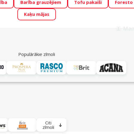
ība
Barība grauzējiem
Tofu pakaiši
Foresto
o Zoo piedāvā lieliskas cenas mīluļu TOP barībām! 🍖
→
Skat
Kaķu mājas
ADA ŪSAIŅI”!
Varbūt tieši Tavs mīlulis būs 2027. gada zvai
Man
Meklēt
als
Akciju piedāvājumi
Veikali
Pakalpojumi
P
39
Populārākie zīmoli
eaugušiem kaķiem
Citi
zīmoli