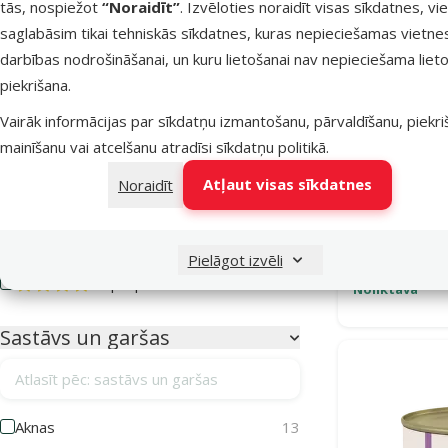
tās, nospiežot
“Noraidīt”
. Izvēloties noraidīt visas sīkdatnes, vi
saglabāsim tikai tehniskās sīkdatnes, kuras nepieciešamas vietne
Kaķēns
Pieaudzis
Seniors
darbības nodrošināšanai, un kuru lietošanai nav nepieciešama lieto
piekrišana.
Kvalitāte
Vairāk informācijas par sīkdatņu izmantošanu, pārvaldīšanu, piekr
⭐ Economy
34
mainīšanu vai atcelšanu atradīsi
sīkdatņu politikā
.
⭐⭐ Basic +
8
Konservi k
Atļaut visas sīkdatnes
Noraidīt
Fil
⭐⭐⭐ Premium
85
⭐⭐⭐⭐⭐ Holistic
1
Pielāgot izvēli
⭐⭐⭐⭐ Superpremium
234
Noliktavā
Sastāvs un garšas
Atlasīt pēc: sastāvs un garšas
Aknas
13