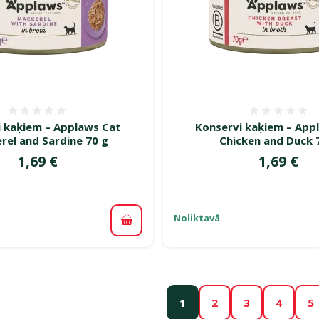
Atsauksmes 0%
Atsauk
i kaķiem – Applaws Cat
Konservi kaķiem – App
rel and Sardine 70 g
Chicken and Duck 
Cena
Cena
1,69 €
1,69 €
Noliktavā
Pievienot grozam
1
2
3
4
5