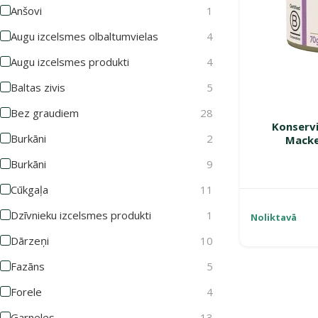
Anšovi
1
Augu izcelsmes olbaltumvielas
4
Augu izcelsmes produkti
4
Baltas zivis
5
Bez graudiem
28
Konserv
Burkāni
2
Macke
Burkāni
9
Cūkgaļa
11
Dzīvnieku izcelsmes produkti
1
Noliktavā
Dārzeņi
10
Fazāns
5
Forele
4
Garneles
13