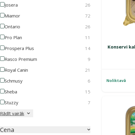
Josera
26
Miamor
72
Ontario
26
Pro Plan
11
Konservi ka
Prospera Plus
14
Rasco Premium
9
Royal Canin
21
Schmusy
6
Noliktavā
Sheba
15
Stuzzy
7
Rādīt vairāk
Cena