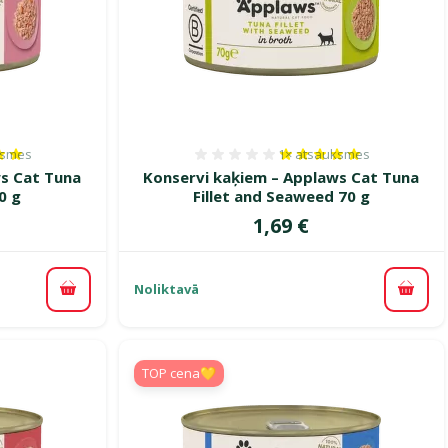
ksmes
1×
atsauksmes
es 100%, reitingu skaits: 1
Atsauksmes 100%, reitin
s Cat Tuna
Konservi kaķiem – Applaws Cat Tuna
0 g
Fillet and Seaweed 70 g
Cena
1,69 €
Noliktavā
Pievienot grozam
Pievi
TOP cena💛