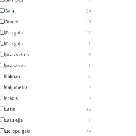
Gaļa
24
Graudi
16
Jēra gaļa
11
Jēra gaļa
1
Jūras veltes
3
Jūraszāles
1
Kalmāri
3
Kaķumētra
2
Krabis
4
Lasis
36
Lašu eļļa
1
Liellopu gaļa
74