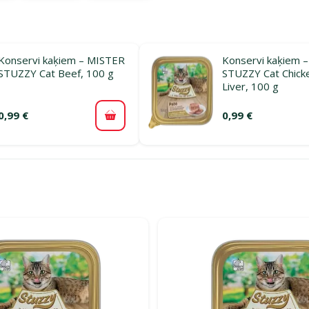
Konservi kaķiem – MISTER
Konservi kaķiem 
STUZZY Cat Beef, 100 g
STUZZY Cat Chick
Liver, 100 g
0,99 €
0,99 €
Pievienot grozam
rijā Konservi pieaugušiem kaķiem