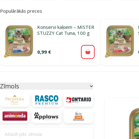
Populārākās preces
Konservi kaķiem – MISTER
STUZZY Cat Tuna, 100 g
0,99 €
Pievienot grozam
Parametriskais filtrs
Atlasītie filtri
Zīmols
Produkti katego
Atlasīt pēc zīmola