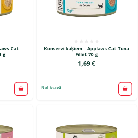
smes 0%
Atsauksmes 0%
laws Cat
Konservi kaķiem – Applaws Cat Tuna
0 g
Fillet 70 g
Cena
1,69 €
ena
Noliktavā
Pievi
Pievienot grozam