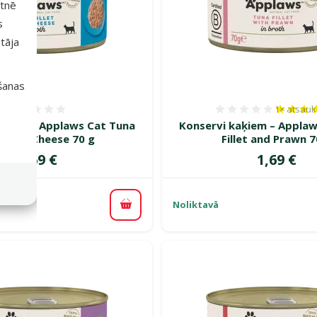
etnē
s
tāja
išanas
1×
atsau
Atsauksmes 0%
Atsauksm
aķiem – Applaws Cat Tuna
Konservi kaķiem – Applaw
let and Cheese 70 g
Fillet and Prawn 7
Cena
Cena
1,69 €
1,69 €
Noliktavā
Pievienot grozam