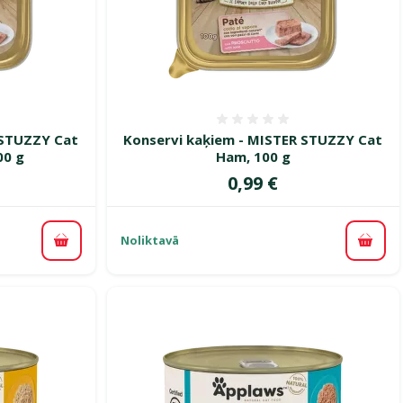
smes 0%
Atsauksmes 0%
 STUZZY Cat
Konservi kaķiem - MISTER STUZZY Cat
00 g
Ham, 100 g
Cena
0,99 €
Noliktavā
Pievienot grozam
Pievi