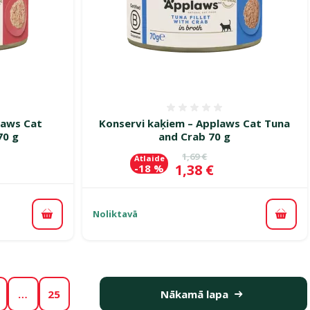
smes 0%
Atsauksmes 0%
laws Cat
Konservi kaķiem – Applaws Cat Tuna
70 g
and Crab 70 g
Oriģinālā cena
1,69 €
Atlaide
Cena
1,38 €
-18 %
Noliktavā
Pievienot grozam
Pievi
…
25
Nākamā lapa