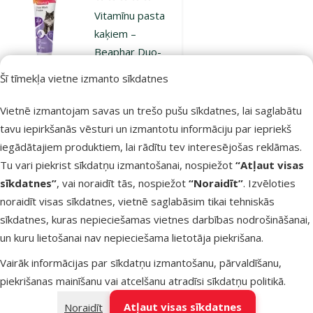
Atsauksmes 0%
Vitamīnu pasta
kaķiem –
Beaphar Duo-
Malt Cat, 100 g
Šī tīmekļa vietne izmanto sīkdatnes
Cena
9,99 €
Vietnē izmantojam savas un trešo pušu sīkdatnes, lai saglabātu
iesaka
tavu iepirkšanās vēsturi un izmantotu informāciju par iepriekš
iegādātajiem produktiem, lai rādītu tev interesējošas reklāmas.
Tu vari piekrist sīkdatņu izmantošanai, nospiežot
“Atļaut visas
Noliktavā
Pievienot grozam
sīkdatnes”
, vai noraidīt tās, nospiežot
“Noraidīt”
. Izvēloties
noraidīt visas sīkdatnes, vietnē saglabāsim tikai tehniskās
sīkdatnes, kuras nepieciešamas vietnes darbības nodrošināšanai,
Atsauksmes 0%
un kuru lietošanai nav nepieciešama lietotāja piekrišana.
Šampūns
kucēniem –
Vairāk informācijas par sīkdatņu izmantošanu, pārvaldīšanu,
Beaphar BIO
piekrišanas mainīšanu vai atcelšanu atradīsi
sīkdatņu politikā
.
Puppy
Atļaut visas sīkdatnes
Noraidīt