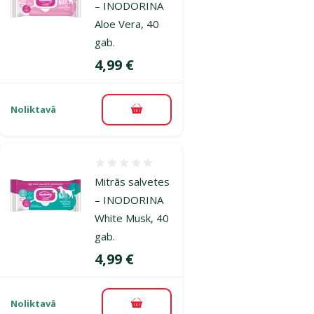
– INODORINA
Aloe Vera, 40
gab.
Cena
4,99 €
Noliktavā
Pievienot grozam
Atsauksmes 0%
Mitrās salvetes
– INODORINA
White Musk, 40
gab.
Cena
4,99 €
Noliktavā
Pievienot grozam