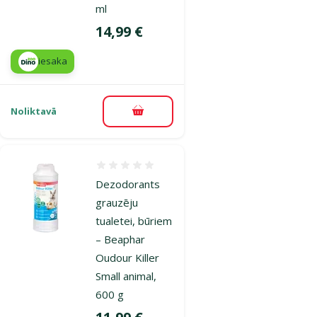
ml
Cena
14,99 €
iesaka
Noliktavā
Pievienot grozam
Atsauksmes 0%
Dezodorants
grauzēju
tualetei, būriem
– Beaphar
Oudour Killer
Small animal,
600 g
Cena