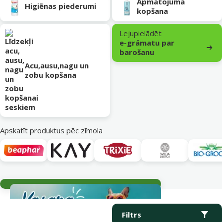
Apmatojuma
Higiēnas piederumi
kopšana
Lejupielādēt
e-grāmatu par
barošanu
Acu,ausu,nagu un
zobu kopšana
Apskatīt produktus pēc zīmola
Aktuālie notikumi
Parametriskais filtrs
Atlasītie filtri
Produkti kategorijā Preces sesku veselībai un kopšanai
Filtrs