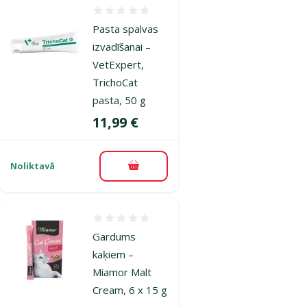
Atsauksmes 0%
Pasta spalvas
izvadīšanai –
VetExpert,
TrichoCat
pasta, 50 g
Cena
11,99 €
Noliktavā
Pievienot grozam
Atsauksmes 0%
Gardums
kaķiem –
Miamor Malt
Cream, 6 x 15 g