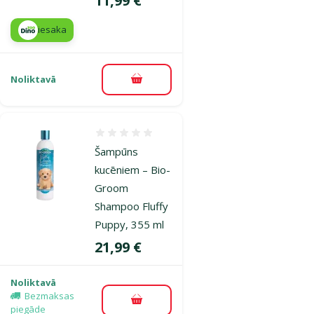
11,99 €
iesaka
Noliktavā
Pievienot grozam
Atsauksmes 0%
Šampūns
kucēniem – Bio-
Groom
Shampoo Fluffy
Puppy, 355 ml
Cena
21,99 €
Noliktavā
Bezmaksas
Pievienot grozam
piegāde