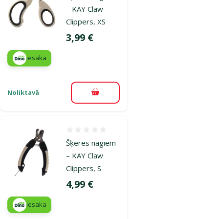
– KAY Claw
Clippers, XS
Cena
3,99 €
iesaka
Noliktavā
Pievienot grozam
Atsauksmes 0%
Šķēres nagiem
– KAY Claw
Clippers, S
Cena
4,99 €
iesaka