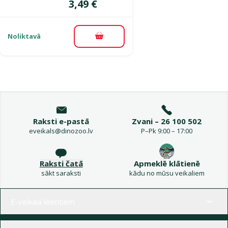
Cena
3,49 €
Noliktavā
Pievienot grozam
Raksti e-pastā
Zvani – 26 100 502
eveikals@dinozoo.lv
P–Pk 9:00 – 17:00
Raksti čatā
Apmeklē klātienē
sākt saraksti
kādu no mūsu veikaliem
Izvēlne kājenē
E-veikala klientiem