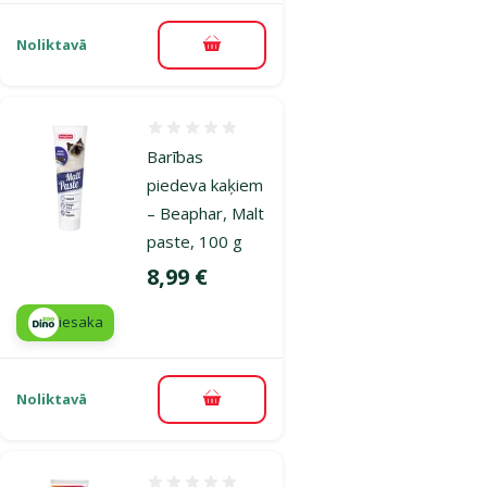
Noliktavā
Pievienot grozam
Atsauksmes 0%
Barības
piedeva kaķiem
– Beaphar, Malt
paste, 100 g
Cena
8,99 €
iesaka
Noliktavā
Pievienot grozam