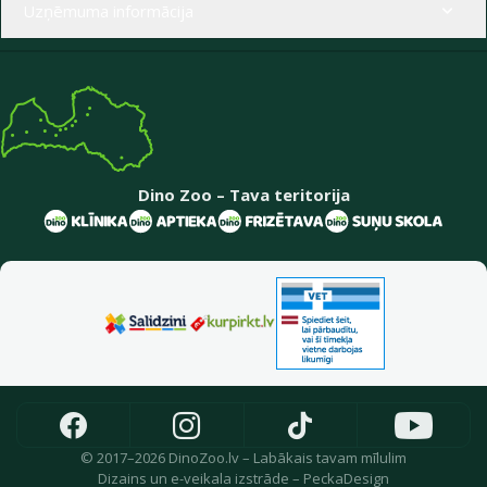
Uzņēmuma informācija
Dino Zoo – Tava teritorija
© 2017–2026 DinoZoo.lv – Labākais tavam mīlulim
Dizains
un
e-veikala izstrāde
–
PeckaDesign