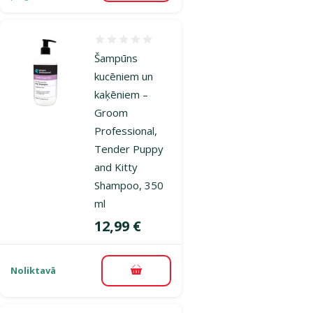
Atsauksmes 0%
Šampūns
kucēniem un
kaķēniem –
Groom
Professional,
Tender Puppy
and Kitty
Shampoo, 350
ml
Cena
12,99 €
Noliktavā
Pievienot grozam