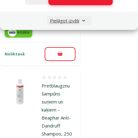
Shampoo, 200
ml
Cena
12,99 €
Pielāgot izvēli
iesaka
Noliktavā
Pievienot grozam
Atsauksmes 0%
Pretblaugznu
šampūns
suņiem un
kaķiem –
Beaphar Anti-
Dandruff
Shampoo, 250