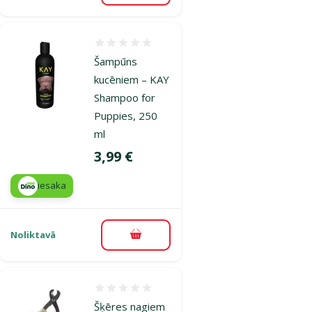
Atsauksmes 0%
Šampūns
kucēniem – KAY
Shampoo for
Puppies, 250
ml
Cena
3,99 €
iesaka
Noliktavā
Pievienot grozam
Atsauksmes 0%
Šķēres nagiem