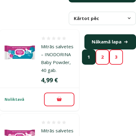
Kārtot pēc
Atsauksmes 0%
Nākamā lapa
Mitrās salvetes
– INODORINA
1
2
3
Baby Powder,
40 gab.
Cena
4,99 €
Noliktavā
Pievienot grozam
Atsauksmes 0%
Mitrās salvetes