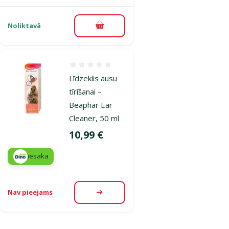
Noliktavā
Pievienot grozam
Atsauksmes 0%
Līdzeklis ausu
tīrīšanai –
Beaphar Ear
Cleaner, 50 ml
Cena
10,99 €
iesaka
Nav pieejams
Apskatīt