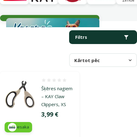
Aktuālie notikumi
Parametriskais filtrs
Atlasītie filtri
Produkti kategorijā Līdzekļi acu, ausu, nagu un zobu kopšanai ses
Filtrs
Kārtot pēc
Atsauksmes 0%
Šķēres nagiem
– KAY Claw
Clippers, XS
Cena
3,99 €
iesaka