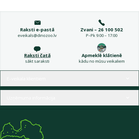
Raksti e-pastā
Zvani – 26 100 502
eveikals@dinozoo.lv
P–Pk 9:00 – 17:00
Raksti čatā
Apmeklē klātienē
sākt saraksti
kādu no mūsu veikaliem
Izvēlne kājenē
E-veikala klientiem
Uzņēmuma informācija