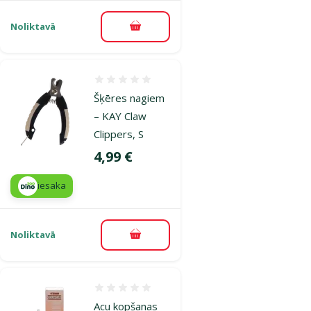
Noliktavā
Pievienot grozam
Atsauksmes 0%
Šķēres nagiem
– KAY Claw
Clippers, S
Cena
4,99 €
iesaka
Noliktavā
Pievienot grozam
Atsauksmes 0%
Acu kopšanas