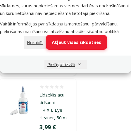
sīkdatnes, kuras nepieciešamas vietnes darbības nodrošināšanai,
un kuru lietošanai nav nepieciešama lietotāja piekrišana.
Atsauksmes 0%
Šķēres nagiem
Vairāk informācijas par sīkdatņu izmantošanu, pārvaldīšanu,
– Trixie Claw
piekrišanas mainīšanu vai atcelšanu atradīsi
sīkdatņu politikā
.
Scissors, 8 cm
Atļaut visas sīkdatnes
Noraidīt
Cena
4,99 €
Pielāgot izvēli
Noliktavā
Pievienot grozam
Atsauksmes 0%
Līdzeklis acu
tīrīšanai –
TRIXIE Eye
cleaner, 50 ml
Cena
3,99 €