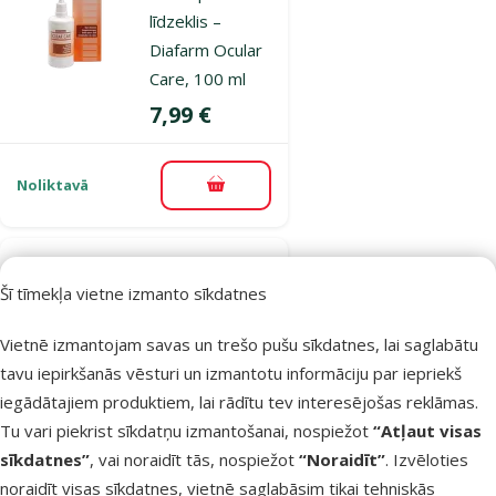
līdzeklis –
Diafarm Ocular
Care, 100 ml
Cena
7,99 €
Noliktavā
Pievienot grozam
Atsauksmes 0%
Šī tīmekļa vietne izmanto sīkdatnes
Šķēres nagiem
– TRIXIE Claw
Vietnē izmantojam savas un trešo pušu sīkdatnes, lai saglabātu
Scissors, 12 cm
tavu iepirkšanās vēsturi un izmantotu informāciju par iepriekš
Cena
8,99 €
iegādātajiem produktiem, lai rādītu tev interesējošas reklāmas.
Tu vari piekrist sīkdatņu izmantošanai, nospiežot
“Atļaut visas
sīkdatnes”
, vai noraidīt tās, nospiežot
“Noraidīt”
. Izvēloties
Noliktavā
Pievienot grozam
noraidīt visas sīkdatnes, vietnē saglabāsim tikai tehniskās