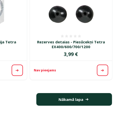
smes 0%
Atsauksmes 0%
ija Tetra
Rezerves detaіas - Piesūcekņi Tetra
EX400/600/700/1200
Cena
3,99 €
Nav pieejams
Apskatīt
Apska
Nākamā lapa