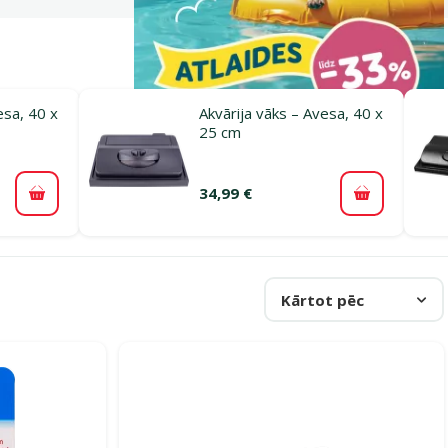
esa, 40 x
Akvārija vāks – Avesa, 40 x
25 cm
34,99 €
Pievienot grozam
Pievienot 
Kārtot pēc