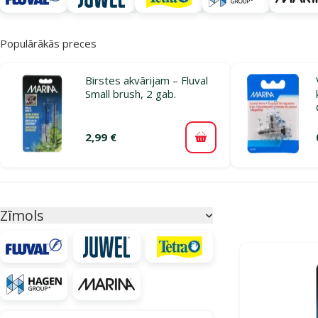
Populārākās preces
Birstes akvārijam – Fluval
Small brush, 2 gab.
2,99 €
Pievienot grozam
Parametriskais filtrs
Atlasītie filtri
Zīmols
Produkti katego