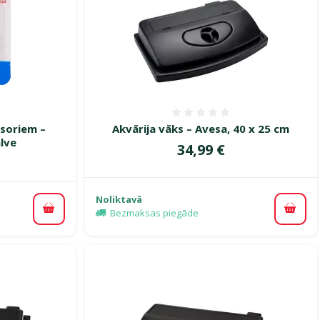
smes 0%
Atsauksmes 0%
soriem –
Akvārija vāks – Avesa, 40 x 25 cm
lve
Cena
34,99 €
Noliktavā
Bezmaksas piegāde
Pievi
Pievienot grozam