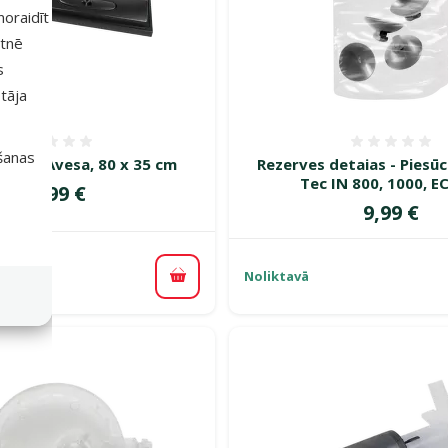
 noraidīt
etnē
s
tāja
Atsauksmes 0%
Atsauk
išanas
vāks – Avesa, 80 x 35 cm
Rezerves detaіas - Piesū
Tec IN 800, 1000, E
Cena
99,99 €
Cena
9,99 €
Noliktavā
piegāde
Pievienot grozam