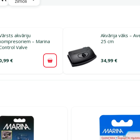
zīmoli
Vārsts akvāriju
Akvārija vāks – Av
kompresoriem – Marina
25 cm
Control Valve
0,99 €
34,99 €
Pievienot grozam
rijā Rezerves daļas un aksesuāri