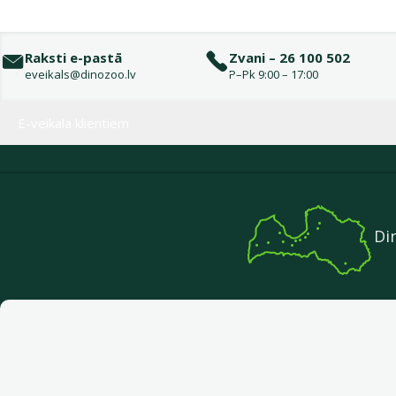
Raksti e-pastā
Zvani – 26 100 502
eveikals@dinozoo.lv
P–Pk 9:00 – 17:00
Izvēlne kājenē
E-veikala klientiem
Di