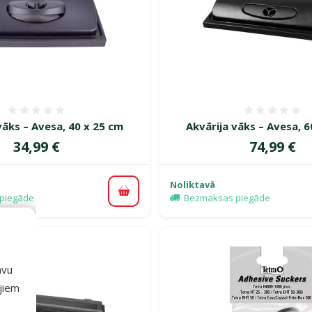
Atsauksmes 0%
Atsauk
vāks – Avesa, 40 x 25 cm
Akvārija vāks – Avesa, 6
Cena
Cena
34,99 €
74,99 €
Noliktavā
Pievienot grozam
piegāde
Bezmaksas piegāde
avu
ajiem