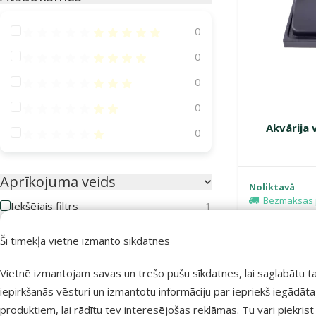
Atsauksmes 100%
0
Atsauksmes 80%
0
Atsauksmes 60%
0
Atsauksmes 40%
0
Akvārija 
Atsauksmes 20%
0
Aprīkojuma veids
Noliktavā
Bezmaksas 
Iekšējais filtrs
1
Kompresors
1
Šī tīmekļa vietne izmanto sīkdatnes
Ārējais filtrs
6
Vietnē izmantojam savas un trešo pušu sīkdatnes, lai saglabātu t
iepirkšanās vēsturi un izmantotu informāciju par iepriekš iegādāt
produktiem, lai rādītu tev interesējošas reklāmas. Tu vari piekrist