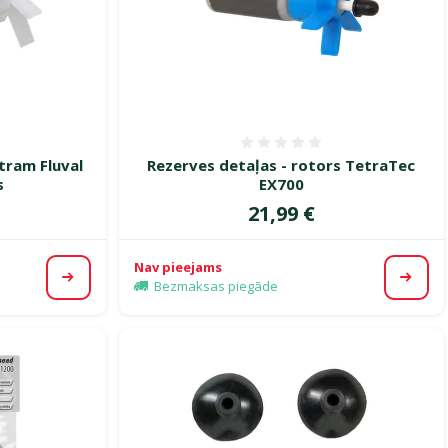
smes 0%
Atsauksmes 0%
ltram Fluval
Rezerves detaļas - rotors TetraTec
s
EX700
Cena
21,99 €
Nav pieejams
Apskatīt
Apska
Bezmaksas piegāde