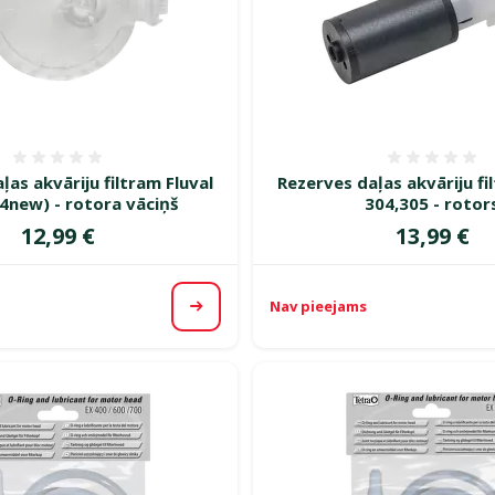
Atsauksmes 0%
Atsauk
ļas akvāriju filtram Fluval
Rezerves daļas akvāriju fi
4new) - rotora vāciņš
304,305 - rotor
Cena
Cena
12,99 €
13,99 €
Nav pieejams
Apskatīt