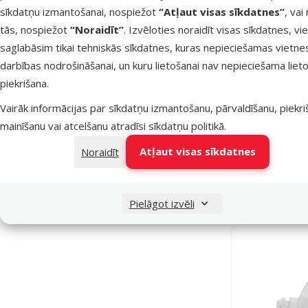
sīkdatņu izmantošanai, nospiežot
“Atļaut visas sīkdatnes”
, vai
tās, nospiežot
“Noraidīt”
. Izvēloties noraidīt visas sīkdatnes, vi
saglabāsim tikai tehniskās sīkdatnes, kuras nepieciešamas vietne
darbības nodrošināšanai, un kuru lietošanai nav nepieciešama lieto
piekrišana.
Vairāk informācijas par sīkdatņu izmantošanu, pārvaldīšanu, piekr
Akvārija 
mainīšanu vai atcelšanu atradīsi
sīkdatņu politikā
.
Atļaut visas sīkdatnes
Noraidīt
Noliktavā
Bezmaksas 
Pielāgot izvēli