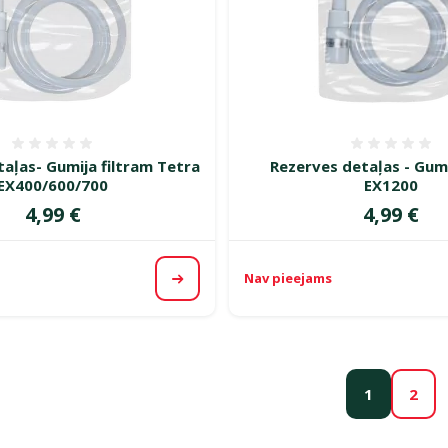
Atsauksmes 0%
Atsauk
aļas- Gumija filtram Tetra
Rezerves detaļas - Gum
EX400/600/700
EX1200
Cena
Cena
4,99 €
4,99 €
Nav pieejams
Apskatīt
1
2