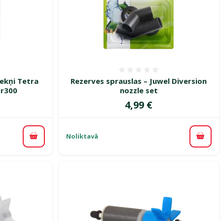
smes 0%
Atsauksmes 0%
cekņi Tetra
Rezerves sprauslas – Juwel Diversion
Cr300
nozzle set
Cena
4,99 €
Noliktavā
Pievienot grozam
Pievi