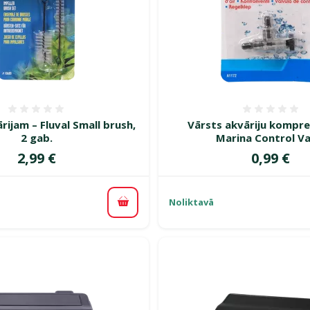
Atsauksmes 0%
Atsauk
rijam – Fluval Small brush,
Vārsts akvāriju kompre
2 gab.
Marina Control Va
Cena
Cena
2,99 €
0,99 €
Noliktavā
Pievienot grozam