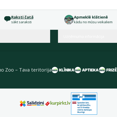
Raksti čatā
Apmeklē klātienē
sākt saraksti
kādu no mūsu veikaliem
Uzņēmuma informācija
no Zoo – Tava teritorija