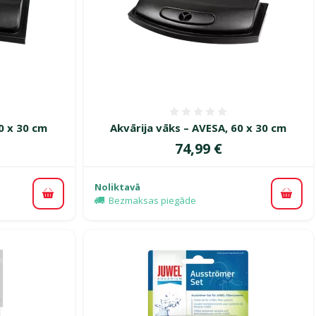
smes 0%
Atsauksmes 0%
0 x 30 cm
Akvārija vāks – AVESA, 60 x 30 cm
Cena
74,99 €
Noliktavā
Pievienot grozam
Pievi
Bezmaksas piegāde