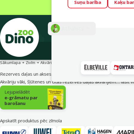
Suņu barība
Kaķu bar
Visu mēnesi Din
Fotokonkurss “G
Atbalsts
E-veik
Sākumlapa
Zivīm
Akvāriju aprīkojums un rezerves daļas
Rezerves 
Rezerves daļas un aksesuāri
Akvāriju vāki, šļūtenes un citas rezerves daļas akvārijiem.…
lasīt v
Apakškategorija
Lejupielādēt
e-grāmatu par
barošanu
Apskatīt produktus pēc zīmola