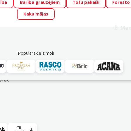
ība
Barība grauzējiem
Tofu pakaiši
Foresto
o Zoo piedāvā lieliskas cenas mīluļu TOP barībām! 🍖
→
Skat
Kaķu mājas
ADA ŪSAIŅI”!
Varbūt tieši Tavs mīlulis būs 2027. gada zvai
Man
Meklēt
als
Akciju piedāvājumi
Veikali
Pakalpojumi
P
39
Populārākie zīmoli
daļas un aksesuāri
airāk
Citi