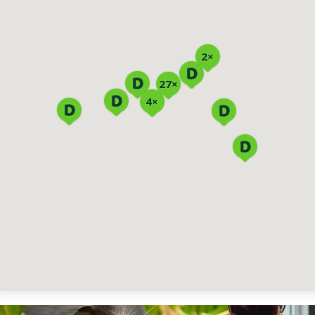
2×
27×
4×