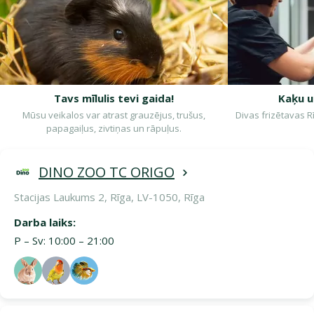
Tavs mīlulis tevi gaida!
Kaķu u
Mūsu veikalos var atrast grauzējus, trušus,
Divas frizētavas R
papagaiļus, zivtiņas un rāpuļus.
DINO ZOO TC ORIGO
Stacijas Laukums 2, Rīga, LV-1050, Rīga
Darba laiks:
P – Sv: 10:00 – 21:00