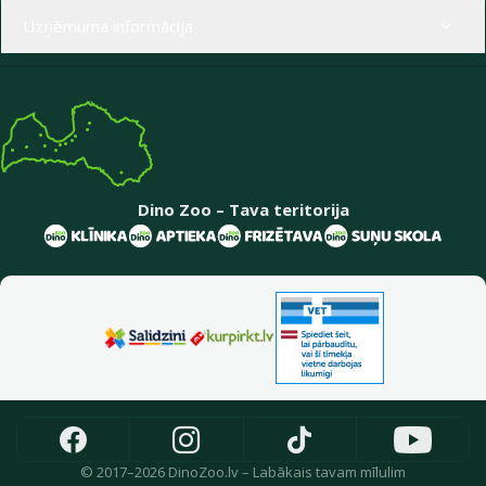
Uzņēmuma informācija
Dino Zoo – Tava teritorija
© 2017–2026 DinoZoo.lv – Labākais tavam mīlulim