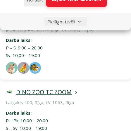
DINO ZOO TC RIETUMU CENTRS
Pielāgot izvēli
Jaunā Ostmala 3/5, Liepāja, LV-3401, Liepāja
Darba laiks:
P – S: 9:00 – 20:00
Sv: 10:00 – 19:00
DINO ZOO TC ZOOM
Latgales 400, Rīga, LV-1063, Rīga
Darba laiks:
P – Pk: 10:00 – 20:00
S – Sv: 10:00 – 19:00