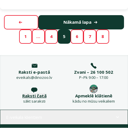
Nākamā lapa
Iepriekšējā lapa
1
…
4
5
6
7
8
Raksti e-pastā
Zvani – 26 100 502
eveikals@dinozoo.lv
P–Pk 9:00 – 17:00
Raksti čatā
Apmeklē klātienē
sākt saraksti
kādu no mūsu veikaliem
Izvēlne kājenē
E-veikala klientiem