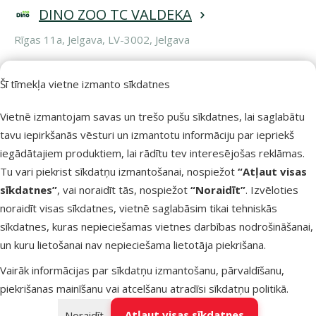
DINO ZOO TC VALDEKA
Rīgas 11a, Jelgava, LV-3002, Jelgava
Darba laiks:
P – Sv: 10:00 – 21:00
Šī tīmekļa vietne izmanto sīkdatnes
Vietnē izmantojam savas un trešo pušu sīkdatnes, lai saglabātu
tavu iepirkšanās vēsturi un izmantotu informāciju par iepriekš
iegādātajiem produktiem, lai rādītu tev interesējošas reklāmas.
DINO ZOO TC DITTON NAMS
Tu vari piekrist sīkdatņu izmantošanai, nospiežot
“Atļaut visas
DAUGAVPILS
sīkdatnes”
, vai noraidīt tās, nospiežot
“Noraidīt”
. Izvēloties
noraidīt visas sīkdatnes, vietnē saglabāsim tikai tehniskās
Cietokšņa 60, Daugavpils, LV-5401, Pārējās pilsētas
sīkdatnes, kuras nepieciešamas vietnes darbības nodrošināšanai,
Darba laiks:
un kuru lietošanai nav nepieciešama lietotāja piekrišana.
P – Pk: 9:00 – 20:00
Vairāk informācijas par sīkdatņu izmantošanu, pārvaldīšanu,
S – Sv: 9:00 – 19:00
piekrišanas mainīšanu vai atcelšanu atradīsi
sīkdatņu politikā
.
Atļaut visas sīkdatnes
Noraidīt