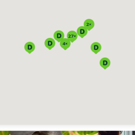
2×
27×
4×