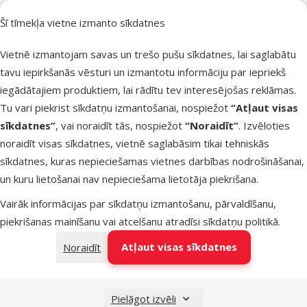
K.Valdemārа 112, Rīga, LV-1013, Rīga
Šī tīmekļa vietne izmanto sīkdatnes
Darba laiks:
P – Sv: 10:00 – 21:00
Vietnē izmantojam savas un trešo pušu sīkdatnes, lai saglabātu
tavu iepirkšanās vēsturi un izmantotu informāciju par iepriekš
iegādātajiem produktiem, lai rādītu tev interesējošas reklāmas.
Tu vari piekrist sīkdatņu izmantošanai, nospiežot
“Atļaut visas
DINO ZOO TC DOMINA
sīkdatnes”
, vai noraidīt tās, nospiežot
“Noraidīt”
. Izvēloties
Ieriķu 3, Rīga, LV-1024, Rīga
noraidīt visas sīkdatnes, vietnē saglabāsim tikai tehniskās
sīkdatnes, kuras nepieciešamas vietnes darbības nodrošināšanai,
Darba laiks:
un kuru lietošanai nav nepieciešama lietotāja piekrišana.
P – Sv: 10:00 – 21:00
Vairāk informācijas par sīkdatņu izmantošanu, pārvaldīšanu,
piekrišanas mainīšanu vai atcelšanu atradīsi
sīkdatņu politikā
.
DINO ZOO TC MAXIMA VIENĪBAS GATVE
Atļaut visas sīkdatnes
Noraidīt
Vienības gatve 111/113, Rīga, LV-1058, Rīga
Pielāgot izvēli
Darba laiks: