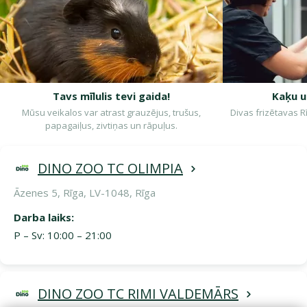
Tavs mīlulis tevi gaida!
Kaķu u
Mūsu veikalos var atrast grauzējus, trušus,
Divas frizētavas R
papagaiļus, zivtiņas un rāpuļus.
DINO ZOO TC OLIMPIA
Āzenes 5, Rīga, LV-1048, Rīga
Darba laiks:
P – Sv: 10:00 – 21:00
DINO ZOO TC RIMI VALDEMĀRS