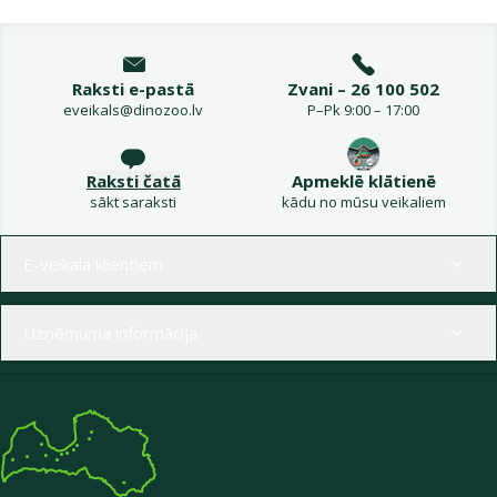
Raksti e-pastā
Zvani – 26 100 502
eveikals@dinozoo.lv
P–Pk 9:00 – 17:00
Raksti čatā
Apmeklē klātienē
sākt saraksti
kādu no mūsu veikaliem
Izvēlne kājenē
E-veikala klientiem
Uzņēmuma informācija