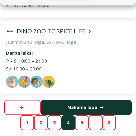
P – Sv: 10:00 – 21:00
DINO ZOO TC SPICE LIFE
Jaunmoku 13, Rīga, LV-1046, Rīga
Darba laiks:
P – S: 10:00 – 21:00
Sv: 10:00 – 20:00
Nākamā lapa
Iepriekšējā lapa
1
2
3
4
5
…
8