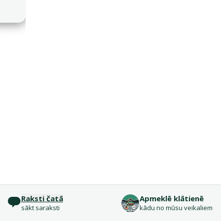
Raksti čatā
Apmeklē klātienē
sākt saraksti
kādu no mūsu veikaliem