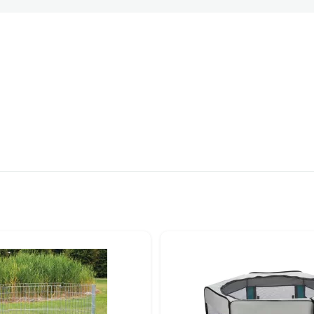
ijā Voljēri