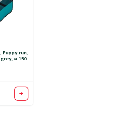
smes 0%
e, Puppy run,
 grey, ø 150
Apskatīt