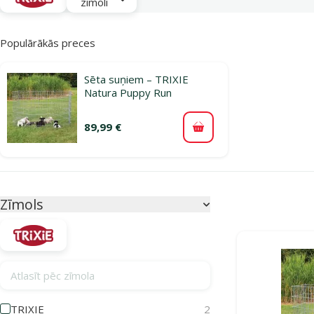
zīmoli
Populārākās preces
Sēta suņiem – TRIXIE
Natura Puppy Run
89,99 €
Pievienot grozam
Parametriskais filtrs
Atlasītie filtri
Zīmols
Produkti kategor
Atlasīt pēc zīmola
TRIXIE
2