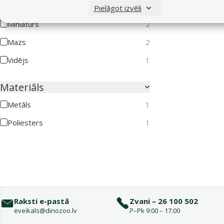
Suņa lielums
Pielāgot izvēli
Miniatūrs
2
Mazs
2
Vidējs
1
Materiāls
Metāls
1
Poliesters
1
Raksti e-pastā
Zvani – 26 100 502
eveikals@dinozoo.lv
P–Pk 9:00 – 17:00