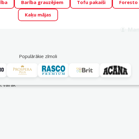
ība
Barība grauzējiem
Tofu pakaiši
Foresto
o Zoo piedāvā lieliskas cenas mīluļu TOP barībām! 🍖
→
Skat
Kaķu mājas
ADA ŪSAIŅI”!
Varbūt tieši Tavs mīlulis būs 2027. gada zvai
Man
Meklēt
als
Akciju piedāvājumi
Veikali
Pakalpojumi
P
39
Populārākie zīmoli
īt vairāk