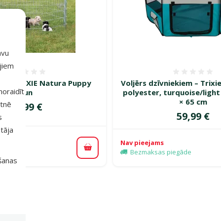
avu
ajiem
Atsauksmes 0%
Atsauk
em – TRIXIE Natura Puppy
Voljērs dzīvniekiem – Trixi
 noraidīt
Run
polyester, turquoise/light
× 65 cm
etnē
Cena
89,99 €
Cena
59,99 €
s
tāja
Nav pieejams
piegāde
Pievienot grozam
Bezmaksas piegāde
išanas