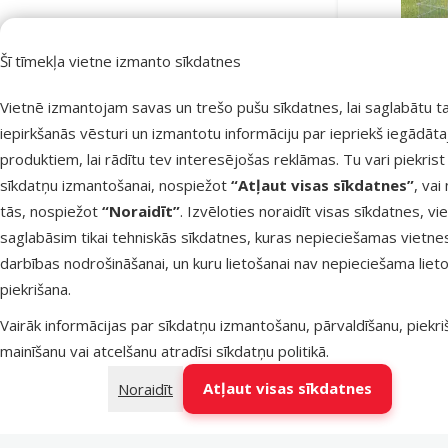
Cena
Šī tīmekļa vietne izmanto sīkdatnes
Vietnē izmantojam savas un trešo pušu sīkdatnes, lai saglabātu t
iepirkšanās vēsturi un izmantotu informāciju par iepriekš iegādāt
59 €
90 €
produktiem, lai rādītu tev interesējošas reklāmas. Tu vari piekrist
Sēta suņi
sīkdatņu izmantošanai, nospiežot
“Atļaut visas sīkdatnes”
, vai
Atsauksmes
tās, nospiežot
“Noraidīt”
. Izvēloties noraidīt visas sīkdatnes, vi
saglabāsim tikai tehniskās sīkdatnes, kuras nepieciešamas vietne
Atsauksmes 100%
0
darbības nodrošināšanai, un kuru lietošanai nav nepieciešama lieto
Atsauksmes 80%
0
Noliktavā
piekrišana.
Bezmaksas 
Atsauksmes 60%
0
Vairāk informācijas par sīkdatņu izmantošanu, pārvaldīšanu, piekr
mainīšanu vai atcelšanu atradīsi
sīkdatņu politikā
.
Atsauksmes 40%
0
Atļaut visas sīkdatnes
Noraidīt
Atsauksmes 20%
0