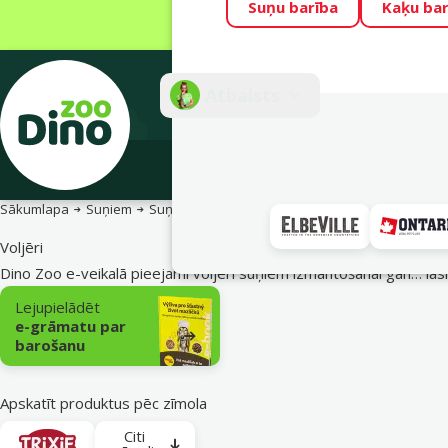
Suņu barība
Kaķu bar
Visu mēnesi Din
Fotokonkurss “G
Atbalsts
E-veik
Sākumlapa
Suņiem
Suņu žogi un vārti
Voljēri
Voljēri
Dino Zoo e-veikalā pieejami voljēri suņiem izmantošanai gan…
las
Apakškategorija
Lejupielādēt
e-grāmatu par
barošanu
Apskatīt produktus pēc zīmola
Citi