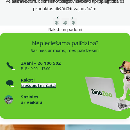
vēlas saviem mīluļiem nodrošināt vislabāko aprūpi un dzīves
saimniekiem, nodrošinot augstu kvalitāti un pielāgotus
produktus dažādām vajadzībām.
kvalitāti.
Iepriekšējā lapa
Nākamā lapa
Dodieties uz lapu 1
Dodieties uz lapu 2
Dodieties uz lapu 3
Raksti un padomi
Nepieciešama palīdzība?
Sazinies ar mums, mēs palīdzēsim!
Zvani – 26 100 502
P–Pk 9:00 – 17:00
Raksti
tiešsaistes čatā
Sazinies
ar veikalu