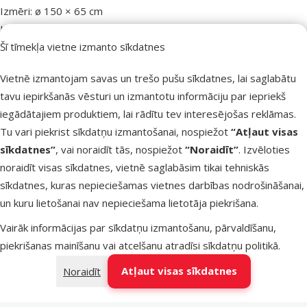
Izmēri: ø 150 × 65 cm
Krāsa: tirkīza/gaiši pelēka
Šī tīmekļa vietne izmanto sīkdatnes
Parametri
Vietnē izmantojam savas un trešo pušu sīkdatnes, lai saglabātu
Suņa lielums
Miniatūrs, Mazs, Vidējs
tavu iepirkšanās vēsturi un izmantotu informāciju par iepriekš
Materiāls
Poliesters
iegādātajiem produktiem, lai rādītu tev interesējošas reklāmas.
Zīmols
TRIXIE
Tu vari piekrist sīkdatņu izmantošanai, nospiežot
“Atļaut visas
Numurs katalogā
43896
sīkdatnes”
, vai noraidīt tās, nospiežot
“Noraidīt”
. Izvēloties
noraidīt visas sīkdatnes, vietnē saglabāsim tikai tehniskās
sīkdatnes, kuras nepieciešamas vietnes darbības nodrošināšanai,
un kuru lietošanai nav nepieciešama lietotāja piekrišana.
Vairāk informācijas par sīkdatņu izmantošanu, pārvaldīšanu,
piekrišanas mainīšanu vai atcelšanu atradīsi
sīkdatņu politikā
.
Atļaut visas sīkdatnes
Noraidīt