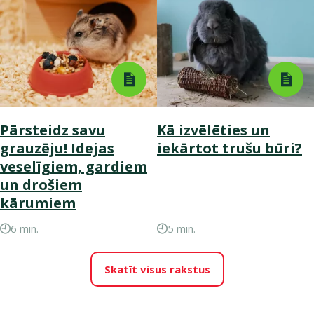
Pārsteidz savu
Kā izvēlēties un
grauzēju! Idejas
iekārtot trušu būri?
veselīgiem, gardiem
un drošiem
kārumiem
6 min.
5 min.
Skatīt visus rakstus