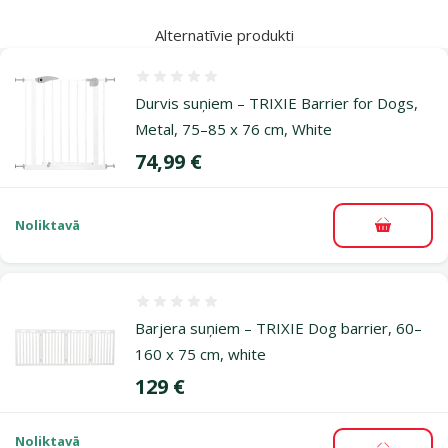
Alternatīvie produkti
Atsauksmes 0%
Durvis suņiem – TRIXIE Barrier for Dogs,
Metal, 75–85 x 76 cm, White
Cena
74,99 €
Noliktavā
Pievieno
Atsauksmes 0%
Barjera suņiem – TRIXIE Dog barrier, 60–
160 x 75 cm, white
Cena
129 €
Noliktavā