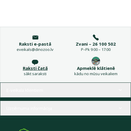
Raksti e-pastā
Zvani – 26 100 502
eveikals@dinozoo.lv
P–Pk 9:00 – 17:00
Raksti čatā
Apmeklē klātienē
sākt saraksti
kādu no mūsu veikaliem
Izvēlne kājenē
E-veikala klientiem
Uzņēmuma informācija