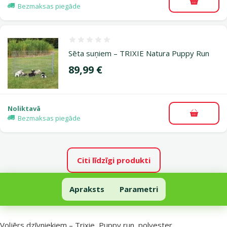
Pievieno
Bezmaksas piegāde
Atsauksmes 0%
Sēta suņiem – TRIXIE Natura Puppy Run
Cena
89,99 €
Noliktavā
Pievieno
Bezmaksas piegāde
Citi līdzīgi produkti
Voljērs dzīvniekiem – Trixie, Puppy run, polyester, turquoise/light g
Apraksts
Parametri
Uz lapas sākumu
superzoo.product.detail.content
Voljērs dzīvniekiem – Trixie, Puppy run, polyester,