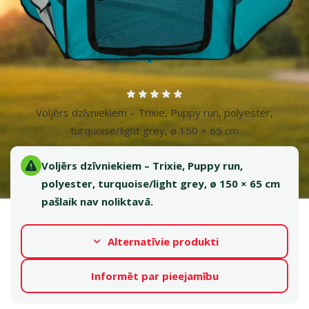
Atsauksmes 0%
Voljērs dzīvniekiem – Trixie, Puppy run, polyester,
turquoise/light grey, ø 150 × 65 cm
Voljērs dzīvniekiem – Trixie, Puppy run,
polyester, turquoise/light grey, ø 150 × 65 cm
pašlaik nav noliktavā.
Alternatīvie produkti
Informēt par pieejamību