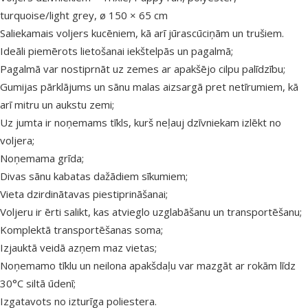
turquoise/light grey, ø 150 × 65 cm
Saliekamais voljers kucēniem, kā arī jūrascūciņām un trušiem.
Ideāli piemērots lietošanai iekštelpās un pagalmā;
Pagalmā var nostiprnāt uz zemes ar apakšējo cilpu palīdzību;
Gumijas pārklājums un sānu malas aizsargā pret netīrumiem, kā
arī mitru un aukstu zemi;
Uz jumta ir noņemams tīkls, kurš neļauj dzīvniekam izlēkt no
voljera;
Noņemama grīda;
Divas sānu kabatas dažādiem sīkumiem;
Vieta dzirdinātavas piestiprināšanai;
Voljeru ir ērti salikt, kas atvieglo uzglabāšanu un transportēšanu;
Komplektā transportēšanas soma;
Izjauktā veidā azņem maz vietas;
Noņemamo tīklu un neilona apakšdaļu var mazgāt ar rokām līdz
30°C siltā ūdenī;
Izgatavots no izturīga poliestera.