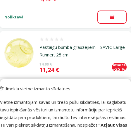
Noliktavā
Pievieno
Atsauksmes 0%
Pastaigu bumba grauzējiem – SAVIC Large
Runner, 25 cm
Oriģinālā cena
14,99 €
Atlaide
Cena
11,24 €
-25 %
Šī tīmekļa vietne izmanto sīkdatnes
Noliktavā
Pievieno
Vietnē izmantojam savas un trešo pušu sīkdatnes, lai saglabātu
tavu iepirkšanās vēsturi un izmantotu informāciju par iepriekš
Atsauksmes 0%
iegādātajiem produktiem, lai rādītu tev interesējošas reklāmas.
Ritenis grauzējiem (koka) – Epic Pet Toy S
Tu vari piekrist sīkdatņu izmantošanai, nospiežot
“Atļaut visas
15 cm