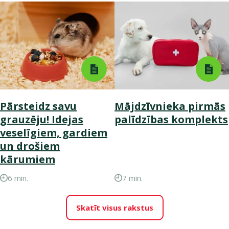
Pārsteidz savu
Mājdzīvnieka pirmās
grauzēju! Idejas
palīdzības komplekts
veselīgiem, gardiem
un drošiem
kārumiem
6 min.
7 min.
Skatīt visus rakstus