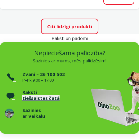
Pievieno
Citi līdzīgi produkti
Raksti un padomi
Nepieciešama palīdzība?
Sazinies ar mums, mēs palīdzēsim!
Zvani – 26 100 502
P–Pk 9:00 – 17:00
Raksti
tiešsaistes čatā
Sazinies
ar veikalu