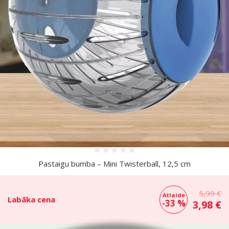
Vairāk fotogrāfiju
Atsauksmes 0%
Pastaigu bumba – Mini Twisterball, 12,5 cm
5,99 €
Atlaide
Labāka cena
-33 %
3,98 €