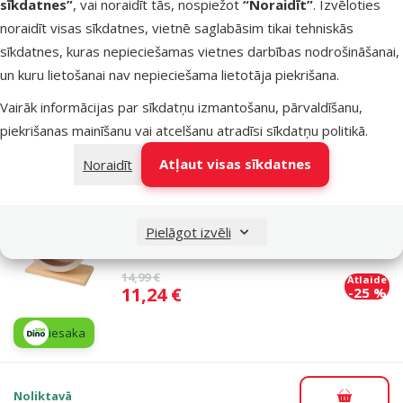
sīkdatnes”
, vai noraidīt tās, nospiežot
“Noraidīt”
. Izvēloties
Oriģinālā cena
11,99 €
Atlaide
Cena
noraidīt visas sīkdatnes, vietnē saglabāsim tikai tehniskās
8,98 €
-25 %
sīkdatnes, kuras nepieciešamas vietnes darbības nodrošināšanai,
iesaka
un kuru lietošanai nav nepieciešama lietotāja piekrišana.
Vairāk informācijas par sīkdatņu izmantošanu, pārvaldīšanu,
piekrišanas mainīšanu vai atcelšanu atradīsi
sīkdatņu politikā
.
Noliktavā
Pievieno
Atļaut visas sīkdatnes
Noraidīt
Atsauksmes 0%
Ritenis grauzējiem (koka) – Epic Pet Toy M
Pielāgot izvēli
21 cm
Oriģinālā cena
14,99 €
Atlaide
Cena
11,24 €
-25 %
iesaka
Noliktavā