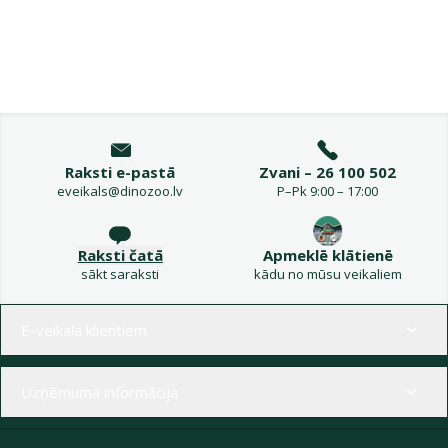
Raksti e-pastā
Zvani – 26 100 502
eveikals@dinozoo.lv
P–Pk 9:00 – 17:00
Raksti čatā
Apmeklē klātienē
sākt saraksti
kādu no mūsu veikaliem
Izvēlne kājenē
E-veikala klientiem
Uzņēmuma informācija