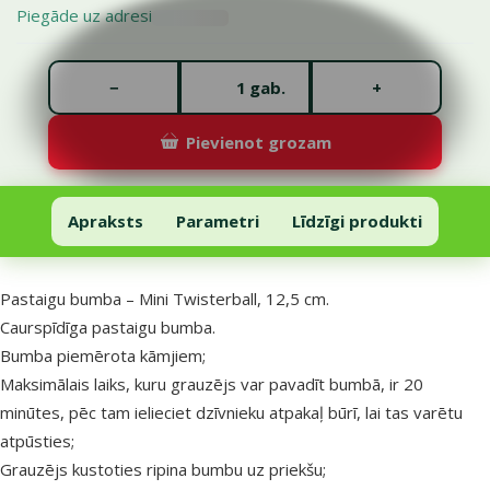
Piegāde uz adresi
Gabalu skaits *
−
+
gab.
Pievienot grozam
Pastaigu bumba – Mini Twisterball, 12,5 cm
Pievienot grozam
Apraksts
Parametri
Līdzīgi produkti
Uz lapas sākumu
superzoo.product.detail.content
Pastaigu bumba – Mini Twisterball, 12,5 cm.
Caurspīdīga pastaigu bumba.
Bumba piemērota kāmjiem;
Maksimālais laiks, kuru grauzējs var pavad­īt bumbā, ir 20
minūtes, pēc tam ielieciet dzīvnieku atpakaļ būr­ī, lai tas varētu
atpūsties;
Grauzējs kustoties ripina bumbu uz priekšu;