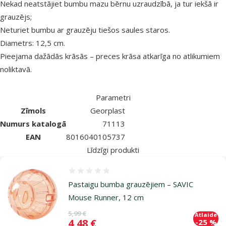
Nekad neatstājiet bumbu mazu bērnu uzraudz­ībā, ja tur iekšā ir
grauzējs;
Neturiet bumbu ar grauzēju tiešos saules staros.
Diametrs: 12,5 cm.
Pieejama dažādās krāsās – preces krāsa atkarīga no atlikumiem
noliktavā.
Parametri
Zīmols
Georplast
Numurs katalogā
71113
EAN
8016040105737
Līdzīgi produkti
Atsauksmes 0%
Pastaigu bumba grauzējiem – SAVIC
Mouse Runner, 12 cm
Oriģinālā cena
5,99 €
Atlaide
Cena
4,48 €
-25 %