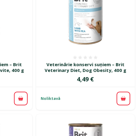
smes 0%
Atsauksmes 0%
iem – Brit
Veterinārie konservi suņiem – Brit
vite, 400 g
Veterinary Diet, Dog Obesity, 400 g
Cena
4,49 €
Noliktavā
Pievienot grozam
Pievi