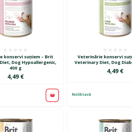
Atsauksmes 0%
Atsauk
e konservi suņiem – Brit
Veterinārie konservi suņ
Diet, Dog Hypoallergenic,
Veterinary Diet, Dog Diab
400 g
Cena
4,49 €
Cena
4,49 €
Noliktavā
Pievienot grozam