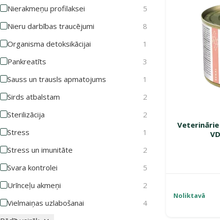
Nierakmeņu profilaksei
5
Nieru darbības traucējumi
8
Organisma detoksikācijai
1
Pankreatīts
3
Sauss un trausls apmatojums
1
Sirds atbalstam
2
Sterilizācija
2
Veterinārie
Stress
1
VD
Stress un imunitāte
2
Svara kontrolei
5
Urīnceļu akmeņi
2
Noliktavā
Vielmaiņas uzlabošanai
4