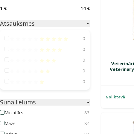
1 €
14 €
Atsauksmes
Atsauksmes 100%
0
Atsauksmes 80%
0
Atsauksmes 60%
0
Veterināri
Veterinary
Atsauksmes 40%
0
Atsauksmes 20%
0
Noliktavā
Suņa lielums
Miniatūrs
83
Mazs
84