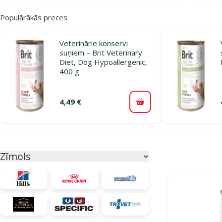
Populārākās preces
Veterinārie konservi
suņiem – Brit Veterinary
Diet, Dog Hypoallergenic,
400 g
4,49 €
Pievienot grozam
Parametriskais filtrs
Atlasītie filtri
Zīmols
Produkti katego