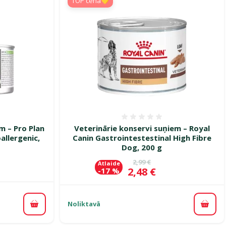
TOP cena💛
smes 0%
Atsauksmes 0%
m – Pro Plan
Veterinārie konservi suņiem – Royal
allergenic,
Canin Gastrointestestinal High Fibre
Dog, 200 g
Oriģinālā cena
2,99 €
Atlaide
Cena
2,48 €
-17 %
Noliktavā
Pievienot grozam
Pievi