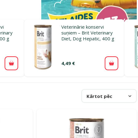
vi
Veterinārie konservi
rinary
suņiem – Brit Veterinary
400 g
Diet, Dog Hepatic, 400 g
4,49 €
Pievienot grozam
Pievienot 
Kārtot pēc