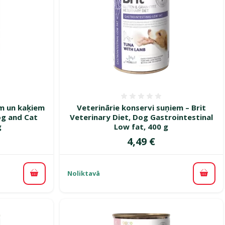
smes 0%
Atsauksmes 0%
em un kaķiem
Veterinārie konservi suņiem – Brit
og and Cat
Veterinary Diet, Dog Gastrointestinal
g
Low fat, 400 g
Cena
4,49 €
Noliktavā
Pievienot grozam
Pievi