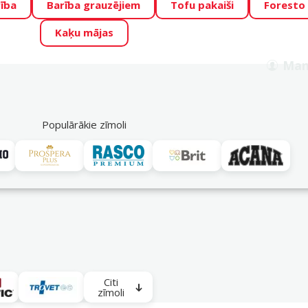
ība
Barība grauzējiem
Tofu pakaiši
Foresto
o Zoo piedāvā lieliskas cenas mīluļu TOP barībām! 🍖
→
Skat
Kaķu mājas
ADA ŪSAIŅI”!
Varbūt tieši Tavs mīlulis būs 2027. gada zvai
Man
Meklēt
als
Akciju piedāvājumi
Veikali
Pakalpojumi
P
39
Populārākie zīmoli
Veterinārie konservi
Citi
zīmoli