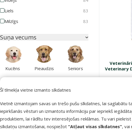
Vidējs
84
Liels
83
Milzīgs
83
Suņa vecums
Veterināri
Kucēns
Pieaudzis
Seniors
Veterinary D
Veselības stāvoklis
Šī tīmekļa vietne izmanto sīkdatnes
Atlasīt pēc: veselības stāvoklis
Noliktavā
Vietnē izmantojam savas un trešo pušu sīkdatnes, lai saglabātu t
Aknu mazspēja
7
iepirkšanās vēsturi un izmantotu informāciju par iepriekš iegādāt
produktiem, lai rādītu tev interesējošas reklāmas. Tu vari piekrist
Aknu veselībai
9
sīkdatņu izmantošanai, nospiežot
“Atļaut visas sīkdatnes”
, vai
Alerģijas
33