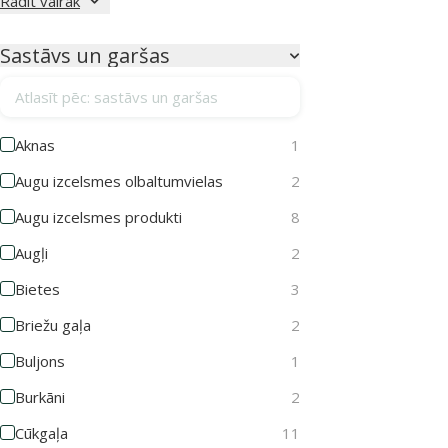
Rādīt vairāk
Sastāvs un garšas
Atlasīt pēc: sastāvs un garšas
Aknas
1
Augu izcelsmes olbaltumvielas
2
Augu izcelsmes produkti
8
Augļi
2
Bietes
3
Briežu gaļa
2
Buljons
1
Burkāni
2
Cūkgaļa
11