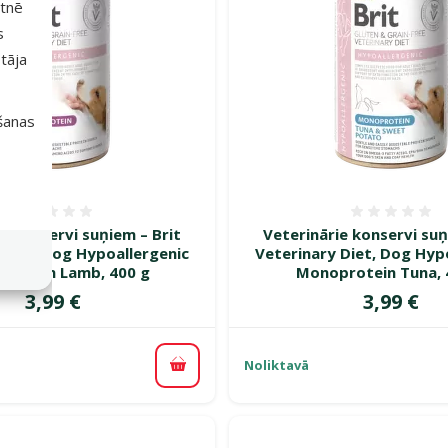
etnē
s
tāja
išanas
Atsauksmes 0%
Atsauk
e konservi suņiem – Brit
Veterinārie konservi suņ
 Diet, Dog Hypoallergenic
Veterinary Diet, Dog Hyp
rotein Lamb, 400 g
Monoprotein Tuna, 
Cena
Cena
3,99 €
3,99 €
Noliktavā
Pievienot grozam