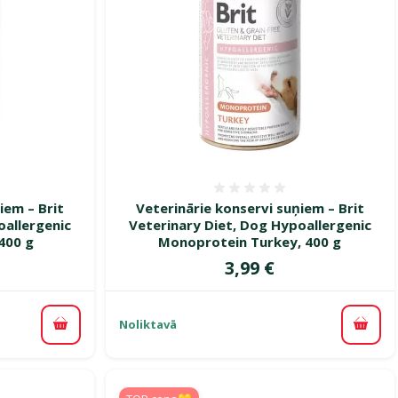
smes 0%
Atsauksmes 0%
iem – Brit
Veterinārie konservi suņiem – Brit
oallergenic
Veterinary Diet, Dog Hypoallergenic
400 g
Monoprotein Turkey, 400 g
Cena
3,99 €
Noliktavā
Pievienot grozam
Pievi