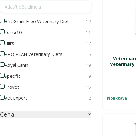
Atlasīt pēc zīmola
Brit Grain-Free Veterinary Diet
12
Forza10
11
Hill's
12
PRO PLAN Veterinary Diets
5
Veterināri
Veterinary 
Royal Canin
19
Specific
9
Trovet
18
Vet Expert
12
Noliktavā
Cena