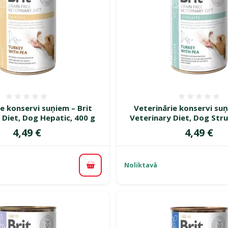
Atsauksmes 0%
Atsauk
e konservi suņiem – Brit
Veterinārie konservi suņ
 Diet, Dog Hepatic, 400 g
Veterinary Diet, Dog Stru
Cena
Cena
4,49 €
4,49 €
Noliktavā
Pievienot grozam