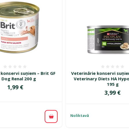
Atsauksmes 0%
Atsauk
 konservi suņiem – Brit GF
Veterinārie konservi suņie
 Dog Renal 200 g
Veterinary Diets HA Hypo
195 g
Cena
1,99 €
Cena
3,99 €
Noliktavā
Pievienot grozam