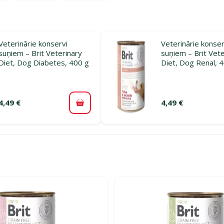
Veterinārie konservi
Veterinārie konser
suņiem – Brit Veterinary
suņiem – Brit Vete
Diet, Dog Diabetes, 400 g
Diet, Dog Renal, 
4,49 €
4,49 €
Pievienot grozam
rijā Veterinārie konservi suņiem