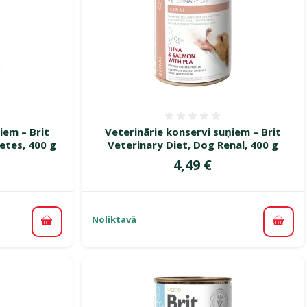
smes 0%
Atsauksmes 0%
iem – Brit
Veterinārie konservi suņiem – Brit
etes, 400 g
Veterinary Diet, Dog Renal, 400 g
Cena
4,49 €
Noliktavā
Pievienot grozam
Pievi