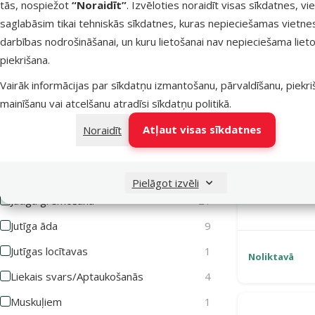
tās, nospiežot
“Noraidīt”
. Izvēloties noraidīt visas sīkdatnes, vi
saglabāsim tikai tehniskās sīkdatnes, kuras nepieciešamas vietne
Apmatojuma izkrišana
2
darbības nodrošināšanai, un kuru lietošanai nav nepieciešama lieto
Atveseļošanās periodam
11
piekrišana.
Bez veselības traucējumiem
6
Vairāk informācijas par sīkdatņu izmantošanu, pārvaldīšanu, piekr
Diabēts
3
mainīšanu vai atcelšanu atradīsi
sīkdatņu politikā
.
Gremošanas sistēmas atbalstam
21
Atļaut visas sīkdatnes
Noraidīt
Iekaisusi āda
2
Veterināri
Imunitātes stiprināšanai
1
Veterinary
Pielāgot izvēli
Monop
Jutīga gremošana
21
Jutīga āda
9
Jutīgas locītavas
1
Noliktavā
Liekais svars/Aptaukošanās
4
Muskuļiem
1