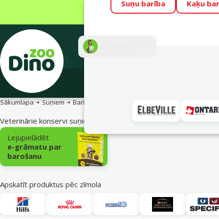
Suņu barība
Kaķu bar
Visu mēnesi Din
Fotokonkurss “G
Atbalsts
E-veik
Sākumlapa
Suņiem
Barība un gardumi suņiem
Veterinārā diēta
Veterinārie konservi suņiem
Apakškategorija
Lejupielādēt
e-grāmatu par
barošanu
Apskatīt produktus pēc zīmola