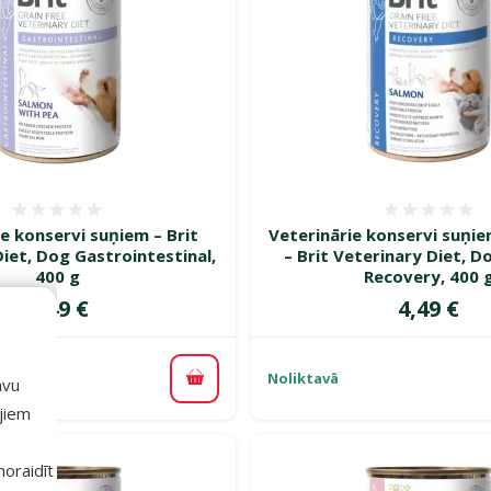
Atsauksmes 0%
Atsauk
e konservi suņiem – Brit
Veterinārie konservi suņi
iet, Dog Gastrointestinal,
– Brit Veterinary Diet, D
400 g
Recovery, 400 
Cena
Cena
4,49 €
4,49 €
Noliktavā
avu
Pievienot grozam
ajiem
 noraidīt