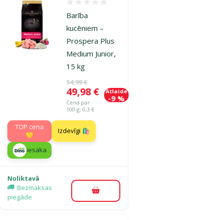
Atsauksmes 0%
Barība
kucēniem –
Prospera Plus
Medium Junior,
15 kg
Oriģinālā cena
54,99 €
Cena
49,98 €
Atlaide
-9 %
Cena par
100 g: 0,3 €
TOP cena
Izdevīgi 🛍️
💛
iesaka
Noliktavā
Bezmaksas
Pievienot grozam
piegāde