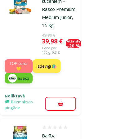
kucēniem –
Rasco Premium
Medium Junior,
15 kg
Oriģinālā cena
49,99 €
Cena
39,98 €
Atlaide
-20 %
Cena par
100 g: 0,3 €
TOP cena
Izdevīgi 🛍️
💛
iesaka
Noliktavā
Bezmaksas
Pievienot grozam
piegāde
Atsauksmes 0%
Barība