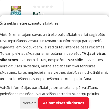
Atsauksmes 0%
Barība
kucēniem –
Šī tīmekļa vietne izmanto sīkdatnes
Rasco Premium
Puppy Mini, 1
Vietnē izmantojam savas un trešo pušu sīkdatnes, lai saglabātu
kg
tavu iepirkšanās vēsturi un izmantotu informāciju par iepriekš
Cena
4,99 €
iegādātajiem produktiem, lai rādītu tev interesējošas reklāmas.
Cena par 100 g: 0,5 €
Tu vari piekrist sīkdatņu izmantošanai, nospiežot
“Atļaut visas
sīkdatnes”
, vai noraidīt tās, nospiežot
“Noraidīt”
. Izvēloties
iesaka
noraidīt visas sīkdatnes, vietnē saglabāsim tikai tehniskās
sīkdatnes, kuras nepieciešamas vietnes darbības nodrošināšanai,
un kuru lietošanai nav nepieciešama lietotāja piekrišana.
Noliktavā
Pievienot grozam
Vairāk informācijas par sīkdatņu izmantošanu, pārvaldīšanu,
piekrišanas mainīšanu vai atcelšanu atradīsi
sīkdatņu politikā
.
Atsauksmes 0%
Atļaut visas sīkdatnes
Noraidīt
Barība