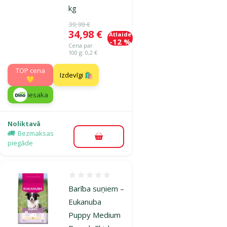
kg
Oriģinālā cena
39,99 €
Cena
34,98 €
Atlaide
-12 %
Cena par
100 g: 0,2 €
TOP cena
Izdevīgi 🛍️
💛
iesaka
Noliktavā
Bezmaksas
Pievienot grozam
piegāde
Atsauksmes 0%
Barība suņiem –
Eukanuba
Puppy Medium