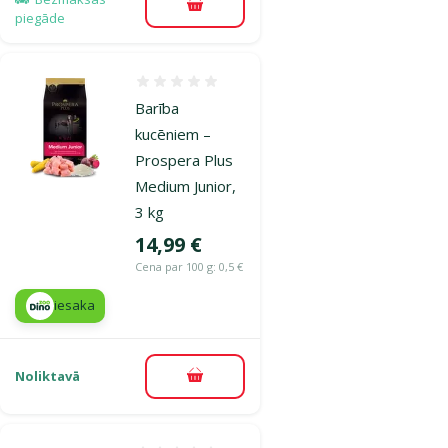
Pievienot grozam
piegāde
Atsauksmes 0%
Barība
kucēniem –
Prospera Plus
Medium Junior,
3 kg
Cena
14,99 €
Cena par 100 g: 0,5 €
iesaka
Noliktavā
Pievienot grozam