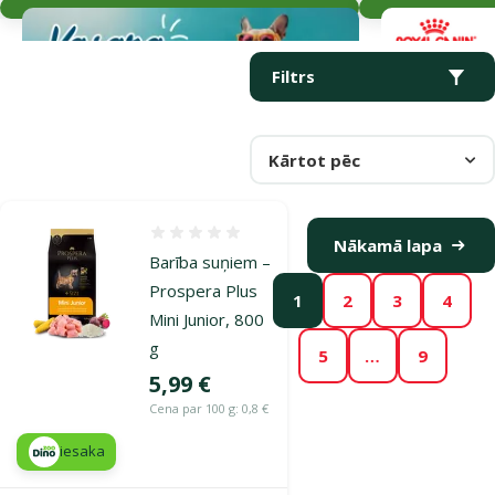
Parametriskais filtrs
Atlasītie filtri
Produkti kategorijā Sausā barība kucēniem
Filtrs
Kārtot pēc
Atsauksmes 0%
Nākamā lapa
Barība suņiem –
Prospera Plus
1
2
3
4
Mini Junior, 800
g
5
…
9
Cena
5,99 €
Cena par 100 g: 0,8 €
iesaka