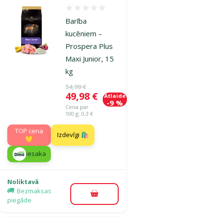
Atsauksmes 0%
Barība
kucēniem –
Prospera Plus
Maxi Junior, 15
kg
Oriģinālā cena
54,99 €
Cena
49,98 €
Atlaide
-9 %
Cena par
100 g: 0,3 €
TOP cena
Izdevīgi 🛍️
💛
iesaka
Noliktavā
Bezmaksas
Pievienot grozam
piegāde