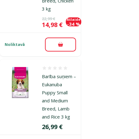
Breed, Chicken
3 kg
Oriģinālā cena
22,99 €
Atlaide
Cena
14,98 €
-34 %
Noliktavā
Pievienot grozam
Atsauksmes 0%
Barība suņiem –
Eukanuba
Puppy Small
and Medium
Breed, Lamb
and Rice 3 kg
Cena
26,99 €