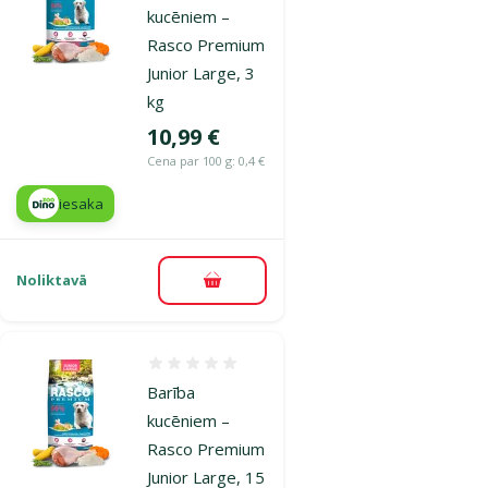
kucēniem –
Rasco Premium
Junior Large, 3
kg
Cena
10,99 €
Cena par 100 g: 0,4 €
iesaka
Noliktavā
Pievienot grozam
Atsauksmes 0%
Barība
kucēniem –
Rasco Premium
Junior Large, 15