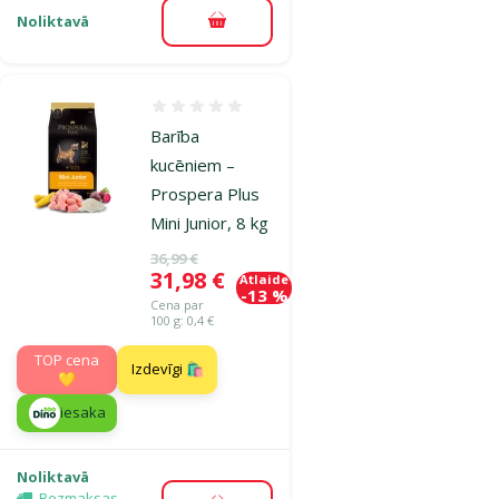
Noliktavā
Pievienot grozam
Atsauksmes 0%
Barība
kucēniem –
Prospera Plus
Mini Junior, 8 kg
Oriģinālā cena
36,99 €
Cena
31,98 €
Atlaide
-13 %
Cena par
100 g: 0,4 €
TOP cena
Izdevīgi 🛍️
💛
iesaka
Noliktavā
Bezmaksas