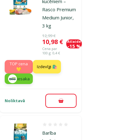
kucēniem –
Rasco Premium
Medium Junior,
3 kg
Oriģinālā cena
12,99 €
Cena
10,98 €
Atlaide
-15 %
Cena par
100 g: 0,4 €
TOP cena
Izdevīgi 🛍️
💛
iesaka
Noliktavā
Pievienot grozam
Atsauksmes 0%
Barība