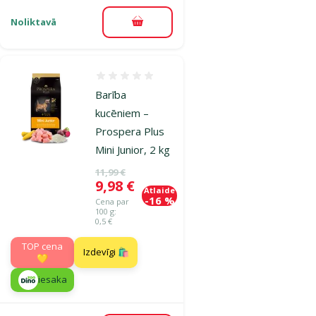
Noliktavā
Pievienot grozam
Atsauksmes 0%
Barība
kucēniem –
Prospera Plus
Mini Junior, 2 kg
Oriģinālā cena
11,99 €
Cena
9,98 €
Atlaide
-16 %
Cena par
100 g:
0,5 €
TOP cena
Izdevīgi 🛍️
💛
iesaka