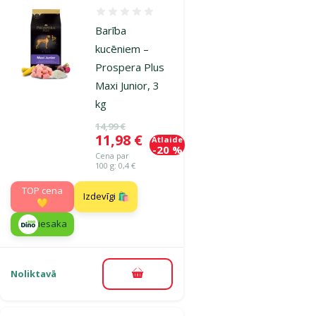
Atsauksmes 0%
Barība
kucēniem –
Prospera Plus
Maxi Junior, 3
kg
Oriģinālā cena
14,99 €
Cena
11,98 €
Atlaide
-20 %
Cena par
100 g: 0,4 €
TOP cena
Izdevīgi 🛍️
💛
iesaka
Noliktavā
Pievienot grozam