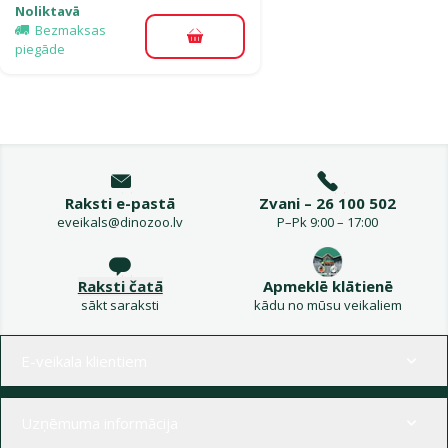
Noliktavā
Bezmaksas
Pievienot grozam
piegāde
Raksti e-pastā
Zvani – 26 100 502
eveikals@dinozoo.lv
P–Pk 9:00 – 17:00
Raksti čatā
Apmeklē klātienē
sākt saraksti
kādu no mūsu veikaliem
Izvēlne kājenē
E-veikala klientiem
Uzņēmuma informācija