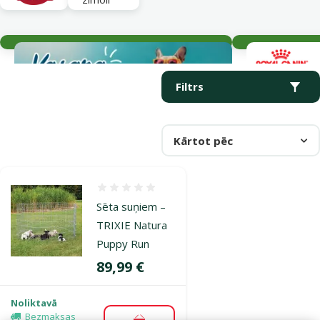
Aktuālie notikumi
Parametriskais filtrs
Atlasītie filtri
Produkti kategorijā Voljēri
Filtrs
Kārtot pēc
Atsauksmes 0%
Sēta suņiem –
TRIXIE Natura
Puppy Run
Cena
89,99 €
Noliktavā
Bezmaksas