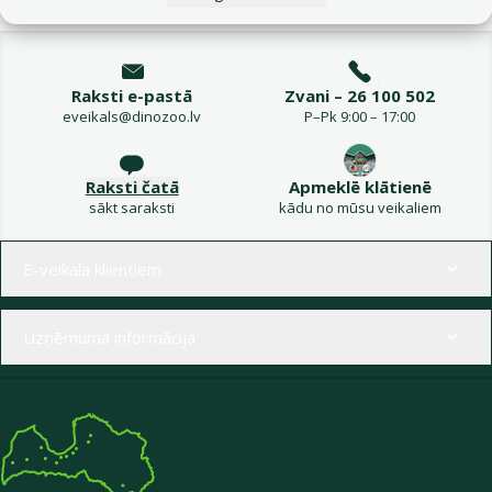
Raksti e-pastā
Zvani – 26 100 502
eveikals@dinozoo.lv
P–Pk 9:00 – 17:00
Raksti čatā
Apmeklē klātienē
sākt saraksti
kādu no mūsu veikaliem
Izvēlne kājenē
E-veikala klientiem
Uzņēmuma informācija