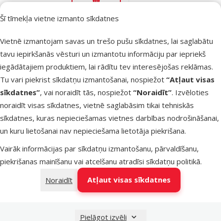
Pievienot grozam
piegāde
Šī tīmekļa vietne izmanto sīkdatnes
Vietnē izmantojam savas un trešo pušu sīkdatnes, lai saglabātu
Atsauksmes 0%
Voljērs
tavu iepirkšanās vēsturi un izmantotu informāciju par iepriekš
dzīvniekiem –
iegādātajiem produktiem, lai rādītu tev interesējošas reklāmas.
Trixie, Puppy
Tu vari piekrist sīkdatņu izmantošanai, nospiežot
“Atļaut visas
run, polyester,
sīkdatnes”
, vai noraidīt tās, nospiežot
“Noraidīt”
. Izvēloties
turquoise/light
noraidīt visas sīkdatnes, vietnē saglabāsim tikai tehniskās
grey, ø 150 ×
sīkdatnes, kuras nepieciešamas vietnes darbības nodrošināšanai,
65 cm
un kuru lietošanai nav nepieciešama lietotāja piekrišana.
Cena
59,99 €
Vairāk informācijas par sīkdatņu izmantošanu, pārvaldīšanu,
piekrišanas mainīšanu vai atcelšanu atradīsi
sīkdatņu politikā
.
Noliktavā
Bezmaksas
Atļaut visas sīkdatnes
Noraidīt
Pievienot grozam
piegāde
Pielāgot izvēli