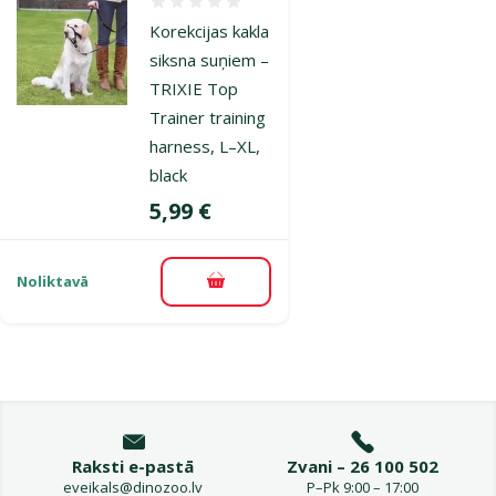
Atsauksmes 0%
Korekcijas kakla
siksna suņiem –
TRIXIE Top
Trainer training
harness, L–XL,
black
Cena
5,99 €
Noliktavā
Pievienot grozam
Raksti e-pastā
Zvani – 26 100 502
eveikals@dinozoo.lv
P–Pk 9:00 – 17:00