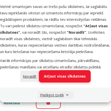
Cena
17,99 €
Vietnē izmantojam savas un trešo pušu sīkdatnes, lai saglabātu
tavu iepirkšanās vēsturi un izmantotu informāciju par iepriekš
iesaka
iegādātajiem produktiem, lai rādītu tev interesējošas reklāmas.
Tu vari piekrist sīkdatņu izmantošanai, nospiežot
“Atļaut visas
sīkdatnes”
, vai noraidīt tās, nospiežot
“Noraidīt”
. Izvēloties
Noliktavā
Pievienot grozam
noraidīt visas sīkdatnes, vietnē saglabāsim tikai tehniskās
sīkdatnes, kuras nepieciešamas vietnes darbības nodrošināšanai,
un kuru lietošanai nav nepieciešama lietotāja piekrišana.
Atsauksmes 0%
Somiņa
Vairāk informācijas par sīkdatņu izmantošanu, pārvaldīšanu,
gardumiem –
piekrišanas mainīšanu vai atcelšanu atradīsi
sīkdatņu politikā
.
Kiwi Walker,
Atļaut visas sīkdatnes
Noraidīt
oranžā
Cena
13,99 €
Pielāgot izvēli
Noliktavā
Pievienot grozam