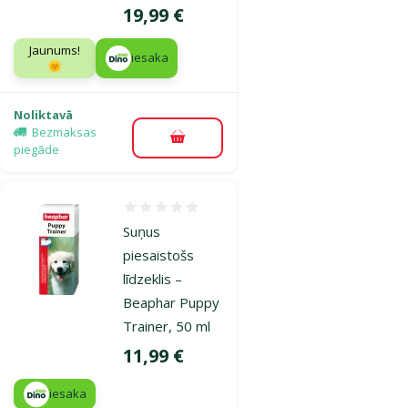
Cena
19,99 €
Jaunums!
iesaka
🌞
Noliktavā
Bezmaksas
Pievienot grozam
piegāde
Atsauksmes 0%
Suņus
piesaistošs
līdzeklis –
Beaphar Puppy
Trainer, 50 ml
Cena
11,99 €
iesaka