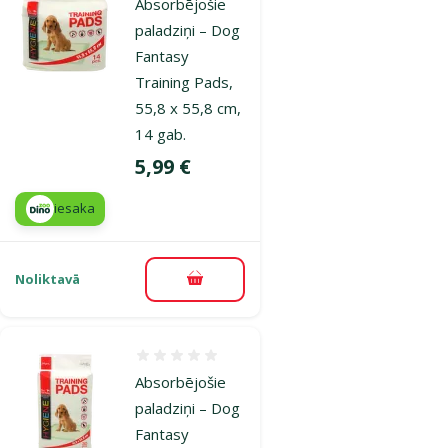
Absorbējošie
paladziņi – Dog
Fantasy
Training Pads,
55,8 x 55,8 cm,
14 gab.
Cena
5,99 €
iesaka
Noliktavā
Pievienot grozam
Atsauksmes 0%
Absorbējošie
paladziņi – Dog
Fantasy