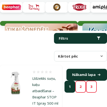
Aktuālie notikumi
Parametriskais filtrs
Atlasītie filtri
Produkti kategorijā Treniņi ar suni
Filtrs
Kārtot pēc
Atsauksmes 0%
Nākamā lapa
Līdzeklis suņu,
kaķu
1
2
3
atbaidīšanai –
Beaphar STOP
IT Spray 500 ml