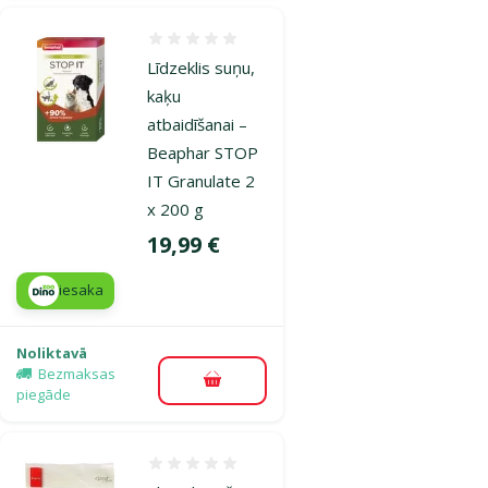
Atsauksmes 0%
Līdzeklis suņu,
kaķu
atbaidīšanai –
Beaphar STOP
IT Granulate 2
x 200 g
Cena
19,99 €
iesaka
Noliktavā
Bezmaksas
Pievienot grozam
piegāde
Atsauksmes 0%