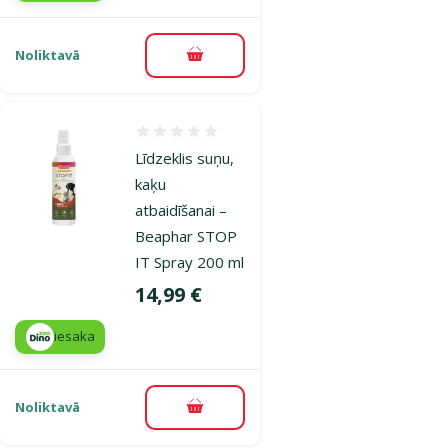
Noliktavā
Pievienot grozam
Atsauksmes 0%
Līdzeklis suņu,
kaķu
atbaidīšanai –
Beaphar STOP
IT Spray 200 ml
Cena
14,99 €
iesaka
Noliktavā
Pievienot grozam