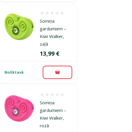
Atsauksmes 0%
Somiņa
gardumiem –
Kiwi Walker,
zaļā
Cena
13,99 €
Noliktavā
Pievienot grozam
Atsauksmes 0%
Somiņa
gardumiem –
Kiwi Walker,
rozā