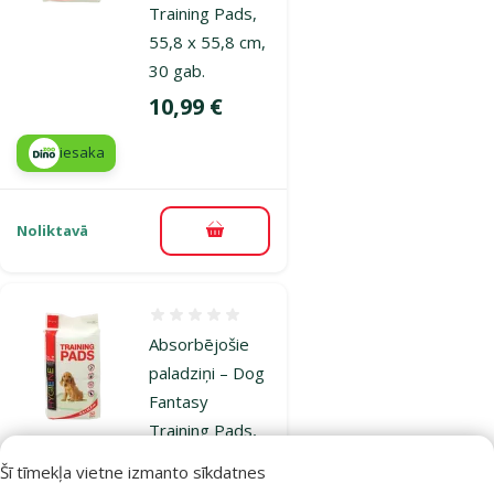
Training Pads,
55,8 x 55,8 cm,
30 gab.
Cena
10,99 €
iesaka
Noliktavā
Pievienot grozam
Atsauksmes 0%
Absorbējošie
paladziņi – Dog
Fantasy
Training Pads,
55,8 x 55,8 cm,
Šī tīmekļa vietne izmanto sīkdatnes
50 gab.