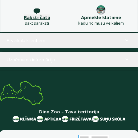
Raksti čatā
Apmeklē klātienē
sākt saraksti
kādu no mūsu veikaliem
Izvēlne kājenē
E-veikala klientiem
Uzņēmuma informācija
Dino Zoo – Tava teritorija