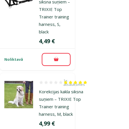
siksna suņiem –
TRIXIE Top
Trainer training
harness, S,
black
Cena
4,49 €
Noliktavā
Pievienot grozam
1×
Atsauksmes 100%, reitingu skaits: 1
atsauksmes
Korekcijas kakla siksna
suņiem – TRIXIE Top
Trainer training
harness, M, black
Cena
4,99 €