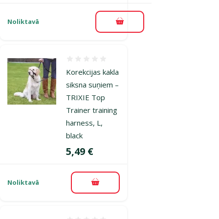
Noliktavā
Pievienot grozam
Atsauksmes 0%
Korekcijas kakla
siksna suņiem –
TRIXIE Top
Trainer training
harness, L,
black
Cena
5,49 €
Noliktavā
Pievienot grozam