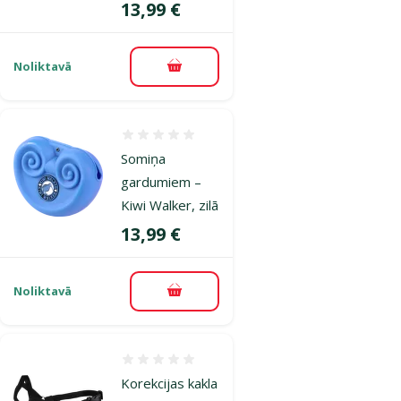
Cena
13,99 €
Noliktavā
Pievienot grozam
Atsauksmes 0%
Somiņa
gardumiem –
Kiwi Walker, zilā
Cena
13,99 €
Noliktavā
Pievienot grozam
Atsauksmes 0%
Korekcijas kakla