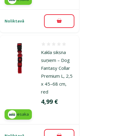
Noliktavā
Pievienot grozam
Atsauksmes 0%
Kakla siksna
suņiem – Dog
Fantasy Collar
Premium L, 2,5
x 45–68 cm,
red
Cena
4,99 €
iesaka
Noliktavā