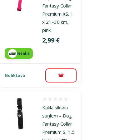
Fantasy Collar
Premium XS, 1
x 21–30 cm,
pink
Cena
2,99 €
iesaka
Noliktavā
Pievienot grozam
Atsauksmes 0%
Kakla siksna
suņiem – Dog
Fantasy Collar
Premium S, 1,5
x 27–37 cm,