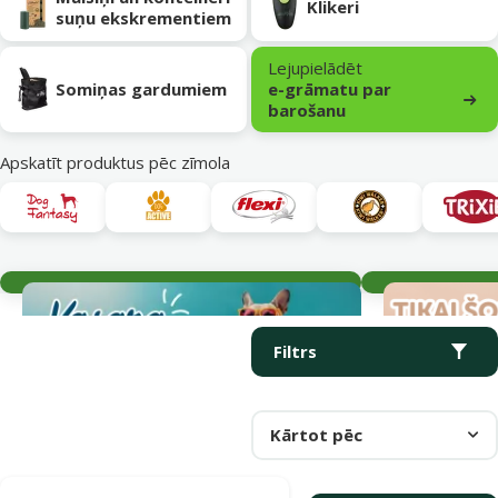
Klikeri
suņu ekskrementiem
Lejupielādēt
Somiņas gardumiem
e-grāmatu par
barošanu
Apskatīt produktus pēc zīmola
Aktuālie notikumi
Parametriskais filtrs
Atlasītie filtri
Produkti kategorijā Pastaiga ar suni
Filtrs
Kārtot pēc