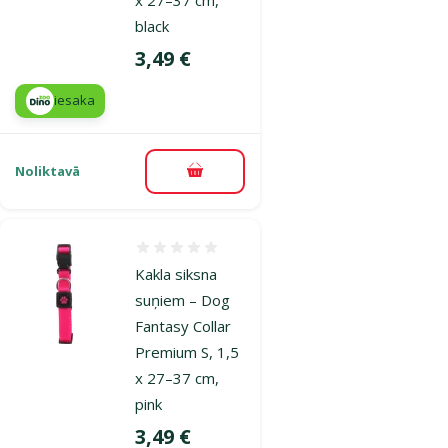
black
Cena
3,49 €
iesaka
Noliktavā
Pievienot grozam
Atsauksmes 0%
Kakla siksna
suņiem – Dog
Fantasy Collar
Premium S, 1,5
x 27–37 cm,
pink
Cena
3,49 €