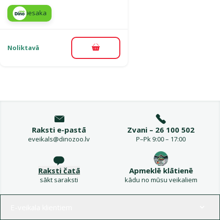
iesaka
Noliktavā
Pievienot grozam
Raksti e-pastā
Zvani – 26 100 502
eveikals@dinozoo.lv
P–Pk 9:00 – 17:00
Raksti čatā
Apmeklē klātienē
sākt saraksti
kādu no mūsu veikaliem
Izvēlne kājenē
E-veikala klientiem