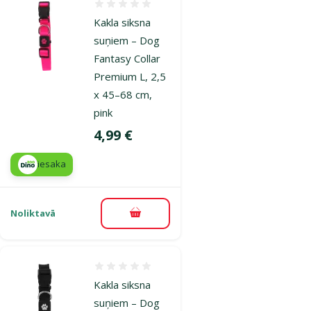
Atsauksmes 0%
Kakla siksna
suņiem – Dog
Fantasy Collar
Premium L, 2,5
x 45–68 cm,
pink
Cena
4,99 €
iesaka
Noliktavā
Pievienot grozam
Atsauksmes 0%
Kakla siksna
suņiem – Dog