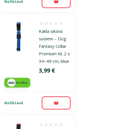
Noliktavā
Pievienot grozam
Atsauksmes 0%
Kakla siksna
suņiem – Dog
Fantasy Collar
Premium M, 2 x
34–49 cm, blue
Cena
3,99 €
iesaka
Noliktavā
Pievienot grozam
Atsauksmes 0%