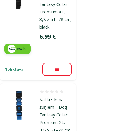
Fantasy Collar
Premium XL,
3,8 x 51–78 cm,
black
Cena
6,99 €
iesaka
Noliktavā
Pievienot grozam
Atsauksmes 0%
Kakla siksna
suņiem – Dog
Fantasy Collar
Premium XL,
3,8 x 51–78 cm,