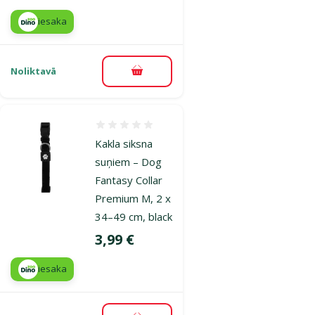
iesaka
Noliktavā
Pievienot grozam
Atsauksmes 0%
Kakla siksna
suņiem – Dog
Fantasy Collar
Premium M, 2 x
34–49 cm, black
Cena
3,99 €
iesaka