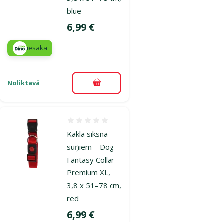
blue
Cena
6,99 €
iesaka
Noliktavā
Pievienot grozam
Atsauksmes 0%
Kakla siksna
suņiem – Dog
Fantasy Collar
Premium XL,
3,8 x 51–78 cm,
red
Cena
6,99 €