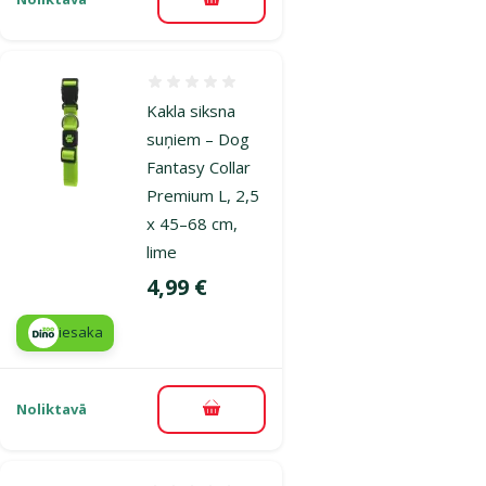
Pievienot grozam
Atsauksmes 0%
Kakla siksna
suņiem – Dog
Fantasy Collar
Premium L, 2,5
x 45–68 cm,
lime
Cena
4,99 €
iesaka
Noliktavā
Pievienot grozam