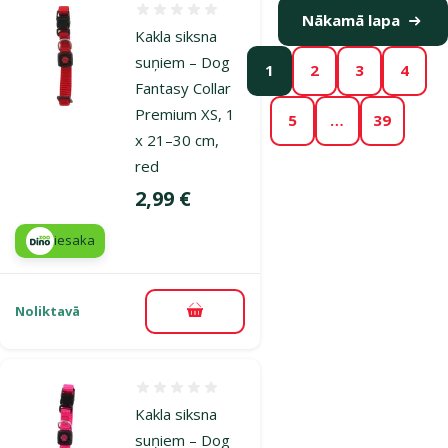
Atsauksmes 0%
Nākamā lapa
Kakla siksna
suņiem – Dog
1
2
3
4
Fantasy Collar
Premium XS, 1
5
…
39
x 21–30 cm,
red
Cena
2,99 €
iesaka
Noliktavā
Pievienot grozam
Atsauksmes 0%
Kakla siksna
suņiem – Dog