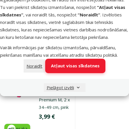
34–49 cm, lime
Tu vari piekrist sīkdatņu izmantošanai, nospiežot
“Atļaut visas
Cena
3,99 €
sīkdatnes”
, vai noraidīt tās, nospiežot
“Noraidīt”
. Izvēloties
noraidīt visas sīkdatnes, vietnē saglabāsim tikai tehniskās
iesaka
sīkdatnes, kuras nepieciešamas vietnes darbības nodrošināšanai,
un kuru lietošanai nav nepieciešama lietotāja piekrišana.
Vairāk informācijas par sīkdatņu izmantošanu, pārvaldīšanu,
Noliktavā
Pievienot grozam
piekrišanas mainīšanu vai atcelšanu atradīsi
sīkdatņu politikā
.
Atļaut visas sīkdatnes
Noraidīt
Atsauksmes 0%
Kakla siksna
suņiem – Dog
Pielāgot izvēli
Fantasy Collar
Premium M, 2 x
34–49 cm, pink
Cena
3,99 €
iesaka