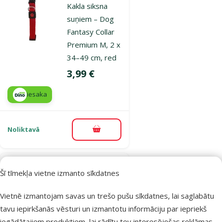
Kakla siksna
suņiem – Dog
Fantasy Collar
Premium M, 2 x
34–49 cm, red
Cena
3,99 €
iesaka
Noliktavā
Pievienot grozam
Atsauksmes 0%
Šī tīmekļa vietne izmanto sīkdatnes
Kakla siksna
suņiem – Dog
Vietnē izmantojam savas un trešo pušu sīkdatnes, lai saglabātu
Fantasy Collar
tavu iepirkšanās vēsturi un izmantotu informāciju par iepriekš
Premium M, 2 x
iegādātajiem produktiem, lai rādītu tev interesējošas reklāmas.