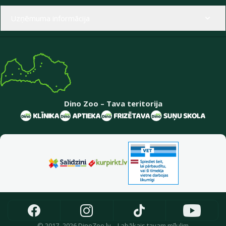
Uzņēmuma informācija
Dino Zoo – Tava teritorija
© 2017–2026 DinoZoo.lv – Labākais tavam mīlulim