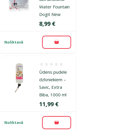
Water Fountain
Dogit New
Cena
8,99 €
Noliktavā
Pievienot grozam
Atsauksmes 0%
Ūdens pudele
dzīvniekiem –
Savic, Extra
Biba, 1000 ml
Cena
11,99 €
Noliktavā
Pievienot grozam