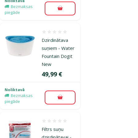
Noliktavā
Bezmaksas
Pievienot grozam
piegāde
Atsauksmes 0%
Dzirdinātava
suņiem - Water
Fountain Dogit
New
Cena
49,99 €
Noliktavā
Bezmaksas
Pievienot grozam
piegāde
Atsauksmes 0%
Filtrs suņu
dzirdinātavai -