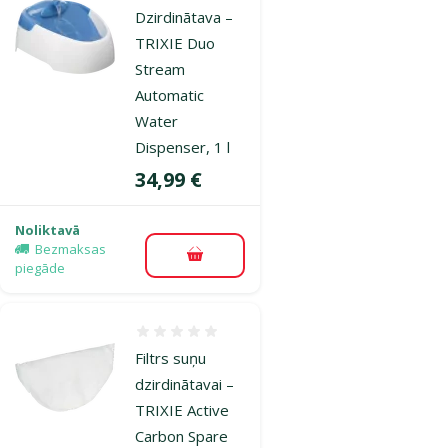
Dzirdinātava –
TRIXIE Duo
Stream
Automatic
Water
Dispenser, 1 l
Cena
34,99 €
Noliktavā
Bezmaksas
Pievienot grozam
piegāde
Atsauksmes 0%
Filtrs suņu
dzirdinātavai –
TRIXIE Active
Carbon Spare