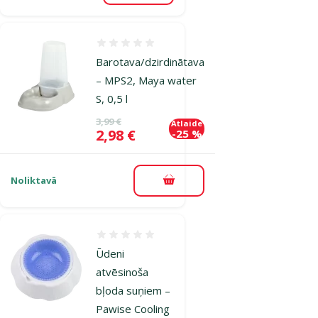
Atsauksmes 0%
Barotava/dzirdinātava
– MPS2, Maya water
S, 0,5 l
Oriģinālā cena
3,99 €
Atlaide
Cena
2,98 €
-25 %
Noliktavā
Pievienot grozam
Atsauksmes 0%
Ūdeni
atvēsinoša
bļoda suņiem –
Pawise Cooling