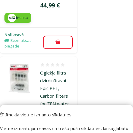
Cena
44,99 €
iesaka
Noliktavā
Bezmaksas
Pievienot grozam
piegāde
Atsauksmes 0%
Oglekļa filtrs
dzirdinātavai –
Epic PET,
Carbon filters
for ZEN water
drinking
Šī tīmekļa vietne izmanto sīkdatnes
fountain, 2 gab.
Cena
2,49 €
Vietnē izmantojam savas un trešo pušu sīkdatnes, lai saglabātu