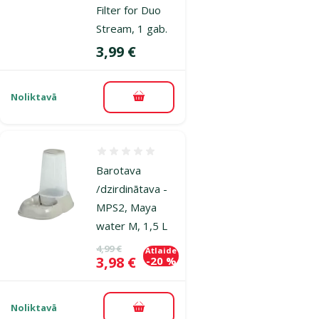
Filter for Duo
Stream, 1 gab.
Cena
3,99 €
Noliktavā
Pievienot grozam
Atsauksmes 0%
Barotava
/dzirdinātava -
MPS2, Maya
water M, 1,5 L
Oriģinālā cena
4,99 €
Atlaide
Cena
3,98 €
-20 %
Noliktavā
Pievienot grozam