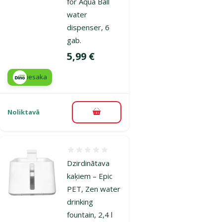
for Aqua Ball
water
dispenser, 6
gab.
Cena
5,99 €
iesaka
Noliktavā
Pievienot grozam
Atsauksmes 0%
Dzirdinātava
kaķiem – Epic
PET, Zen water
drinking
fountain, 2,4 l