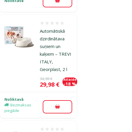
Noliktavā
Pievienot grozam
Atsauksmes 0%
Automātiskā
dzirdinātava
suņiem un
kaķiem – TREVI
ITALY,
Georplast, 2 l
Oriģinālā cena
36,99 €
Atlaide
Cena
29,98 €
-18 %
Noliktavā
Bezmaksas
Pievienot grozam
piegāde
Atsauksmes 0%