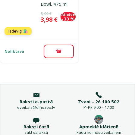
Bowl, 475 ml
Oriģinālā cena
5,99 €
Atlaide
Cena
3,98 €
-33 %
Izdevīgi 🛍️
Noliktavā
Pievienot grozam
Raksti e-pastā
Zvani – 26 100 502
eveikals@dinozoo.lv
P–Pk 9:00 – 17:00
Raksti čatā
Apmeklē klātienē
sākt saraksti
kādu no mūsu veikaliem