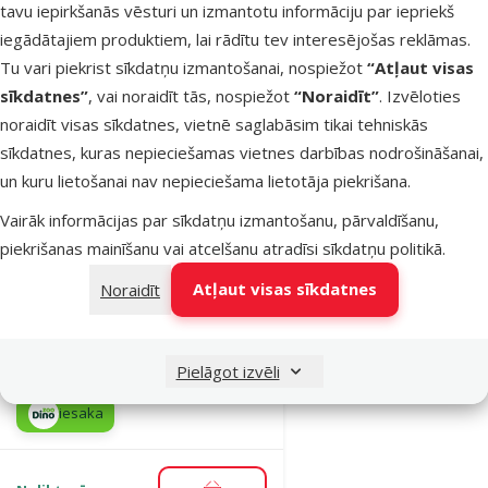
tavu iepirkšanās vēsturi un izmantotu informāciju par iepriekš
iesaka
iegādātajiem produktiem, lai rādītu tev interesējošas reklāmas.
Tu vari piekrist sīkdatņu izmantošanai, nospiežot
“Atļaut visas
sīkdatnes”
, vai noraidīt tās, nospiežot
“Noraidīt”
. Izvēloties
Noliktavā
Pievienot grozam
noraidīt visas sīkdatnes, vietnē saglabāsim tikai tehniskās
sīkdatnes, kuras nepieciešamas vietnes darbības nodrošināšanai,
un kuru lietošanai nav nepieciešama lietotāja piekrišana.
Atsauksmes 0%
Ceļojumu ūdens
Vairāk informācijas par sīkdatņu izmantošanu, pārvaldīšanu,
pudele – Dog
piekrišanas mainīšanu vai atcelšanu atradīsi
sīkdatņu politikā
.
Fantasy
Atļaut visas sīkdatnes
Noraidīt
Drinking Bottle,
18 cm, 300 ml
Cena
3,99 €
Pielāgot izvēli
iesaka