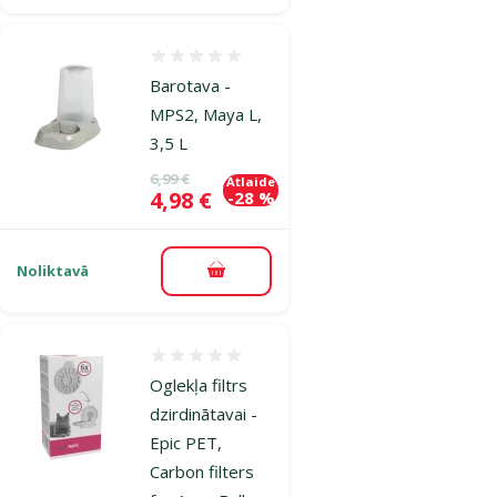
Atsauksmes 0%
Barotava -
MPS2, Maya L,
3,5 L
Oriģinālā cena
6,99 €
Atlaide
Cena
4,98 €
-28 %
Noliktavā
Pievienot grozam
Atsauksmes 0%
Oglekļa filtrs
dzirdinātavai -
Epic PET,
Carbon filters