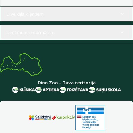
Izvēlne kājenē
E-veikala klientiem
Uzņēmuma informācija
Dino Zoo – Tava teritorija