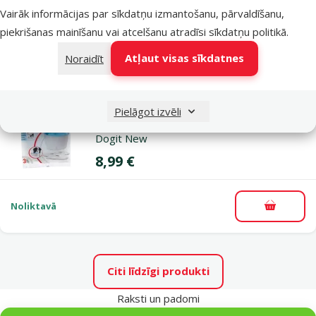
Vairāk informācijas par sīkdatņu izmantošanu, pārvaldīšanu,
piekrišanas mainīšanu vai atcelšanu atradīsi
sīkdatņu politikā
.
Noliktavā
Pievieno
Atļaut visas sīkdatnes
Noraidīt
Atsauksmes 0%
Pielāgot izvēli
Filtrs suņu dzirdinātavai - Water Fountain
Dogit New
Cena
8,99 €
Noliktavā
Pievieno
Citi līdzīgi produkti
Raksti un padomi