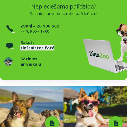
Nepieciešama palīdzība?
Sazinies ar mums, mēs palīdzēsim!
Zvani – 26 100 502
P–Pk 9:00 – 17:00
Raksti
tiešsaistes čatā
Sazinies
ar veikalu