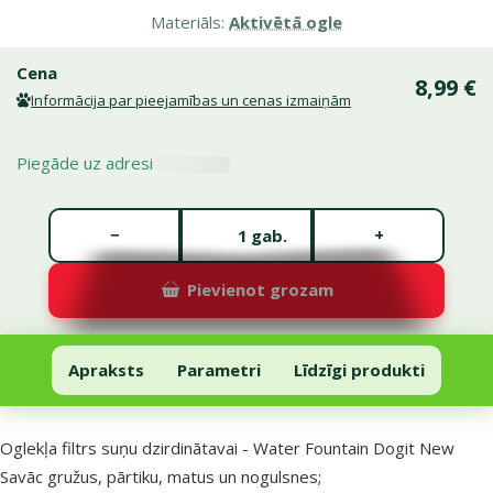
Materiāls:
Aktivētā ogle
Cena
8,99 €
Informācija par pieejamības un cenas izmaiņām
Piegāde uz adresi
Gabalu skaits *
−
+
gab.
Pievienot grozam
Filtrs suņu dzirdinātavai - Water Fountain Dogit New
Pievienot grozam
Apraksts
Parametri
Līdzīgi produkti
Uz lapas sākumu
superzoo.product.detail.content
Oglekļa filtrs suņu dzirdinātavai - Water Fountain Dogit New
Savāc gružus, pārtiku, matus un nogulsnes;