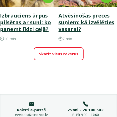
Izbrauciens ārpus
Atvēsinošas preces
pilsētas ar suni: ko
suņiem: kā izvēlēties
paņemt līdzi ceļā?
vasarai?
10 min.
7 min.
Skatīt visus rakstus
Raksti e-pastā
Zvani – 26 100 502
eveikals@dinozoo.lv
P–Pk 9:00 – 17:00