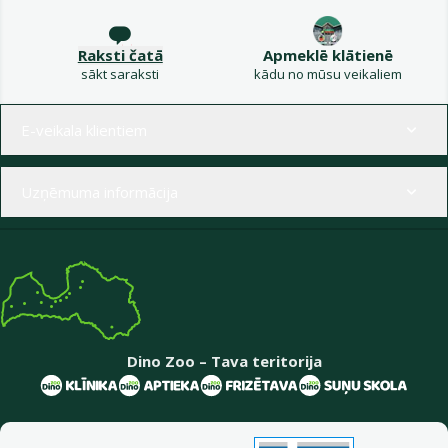
Raksti čatā
Apmeklē klātienē
sākt saraksti
kādu no mūsu veikaliem
Izvēlne kājenē
E-veikala klientiem
Uzņēmuma informācija
Dino Zoo – Tava teritorija