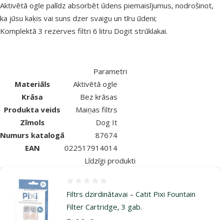
Aktivētā ogle palīdz absorbēt ūdens piemaisījumus, nodrošinot,
ka jūsu kaķis vai suns dzer svaigu un tīru ūdeni;
Komplektā 3 rezerves filtri 6 litru Dogit strūklakai.
Parametri
Materiāls
Aktivētā ogle
Krāsa
Bez krāsas
Produkta veids
Maiņas filtrs
Zīmols
Dog It
Numurs katalogā
87674
EAN
022517914014
Līdzīgi produkti
Atsauksmes 0%
Filtrs dzirdinātavai – Catit Pixi Fountain
Filter Cartridge, 3 gab.