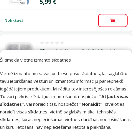
Cena
5,99 €
Noliktavā
Pievieno
Atsauksmes 0%
Filtrs dzirdinātavai – Catit Pixi Fountain
Filter Cartridge, 6 gab.
Šī tīmekļa vietne izmanto sīkdatnes
Cena
14,99 €
Vietnē izmantojam savas un trešo pušu sīkdatnes, lai saglabātu
tavu iepirkšanās vēsturi un izmantotu informāciju par iepriekš
Noliktavā
iegādātajiem produktiem, lai rādītu tev interesējošas reklāmas.
Pievieno
Tu vari piekrist sīkdatņu izmantošanai, nospiežot
“Atļaut visas
sīkdatnes”
, vai noraidīt tās, nospiežot
“Noraidīt”
. Izvēloties
Atsauksmes 0%
noraidīt visas sīkdatnes, vietnē saglabāsim tikai tehniskās
Filtrs kaķu dzirdinātavai Cat It New
sīkdatnes, kuras nepieciešamas vietnes darbības nodrošināšanai,
Cena
9,99 €
un kuru lietošanai nav nepieciešama lietotāja piekrišana.