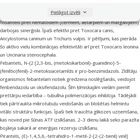
Farmakodinamiskās īpašības:
Pielāgot izvēli
Šajās kombinētajās veterinārajās zālēs suņiem pirantels un
febantels pret nematodēm (cērmēm, āķtārpiem un matgalvjiem)
darbojas sinerģiski. Īpaši efektīvi pret Toxocara canis,
Ancylostoma caninum un Trichuris vulpis. Ir pētījumi, kas pierāda
šo aktīvo vielu kombinācijas efektivitāti arī pret Toxocaris leonina
un Uncinaria stenocephala.
Febantels, N-{2 [2,3-bis, (metoksikarbonil)-guanidino]-5-
(feniltio)fenil}-2-metoksiacetamīds ir pro-benzimidazols. Zīdītāju
organismos febantelam notiek gredzena noslēgšanās, veidojot
fenbendazolu un oksifendazolu. Šīm ķīmiskajām vielām piemīt
prettārpu iedarbība – tubulīna polimerizācijas inhibīcija. Tādējādi
tiek pārtraukta mikrotubuļu veidošanās un bloķētas helmintu
vitālo struktūru funkcijas. Īpaši tiek traucēta glikozes uzņemšana,
kas noved pie šūnas ATF izsīkšanas. 2–3 dienu laikā seko parazīta
bojāeja sakarā ar enerģijas rezervju izsīkšanu.
Pirantels, (E)-1,4,5,6,-tetrahidro-1-metil-2-[2-(2-tienil) vinil]