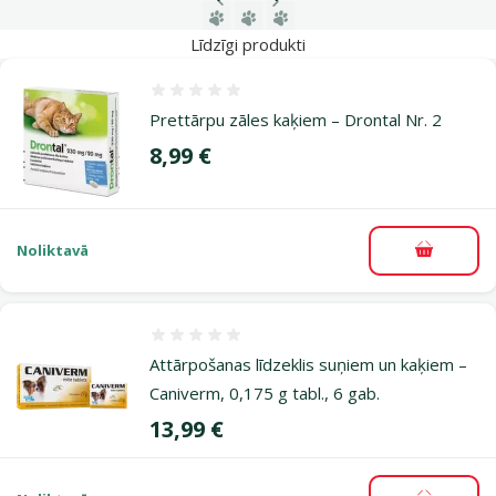
Iepriekšējā lapa
Nākamā lapa
Dodieties uz lapu 1
Dodieties uz lapu 2
Dodieties uz lapu 3
Līdzīgi produkti
Atsauksmes 0%
Prettārpu zāles kaķiem – Drontal Nr. 2
Cena
8,99 €
Noliktavā
Pievieno
Atsauksmes 0%
Attārpošanas līdzeklis suņiem un kaķiem –
Caniverm, 0,175 g tabl., 6 gab.
Cena
13,99 €