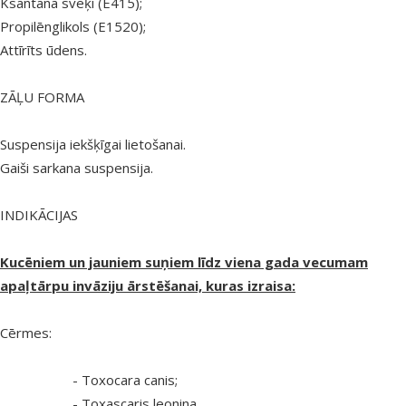
Ksantāna sveķi (E415);
Propilēnglikols (E1520);
Attīrīts ūdens.
ZĀĻU FORMA
Suspensija iekšķīgai lietošanai.
Gaiši sarkana suspensija.
INDIKĀCIJAS
Kucēniem un jauniem suņiem līdz viena gada vecumam
apaļtārpu invāziju ārstēšanai, kuras izraisa:
Cērmes:
- Toxocara canis;
- Toxascaris leonina.