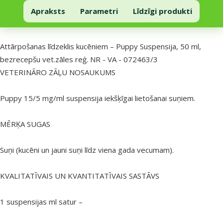
Prettārpu zāles kucēniem – Drontal Puppy Suspensija, 50 ml
Pievienot grozam
Apraksts
Parametri
Līdzīgi produkti
Uz lapas sākumu
superzoo.product.detail.content
Attārpošanas līdzeklis kucēniem – Puppy Suspensija, 50 ml,
bezrecepšu vet.zāles reģ. NR - VA - 072463/3
VETERINĀRO ZĀĻU NOSAUKUMS
Puppy 15/5 mg/ml suspensija iekšķīgai lietošanai suņiem.
MĒRĶA SUGAS
Suņi (kucēni un jauni suņi līdz viena gada vecumam).
KVALITATĪVAIS UN KVANTITATĪVAIS SASTĀVS
1 suspensijas ml satur –