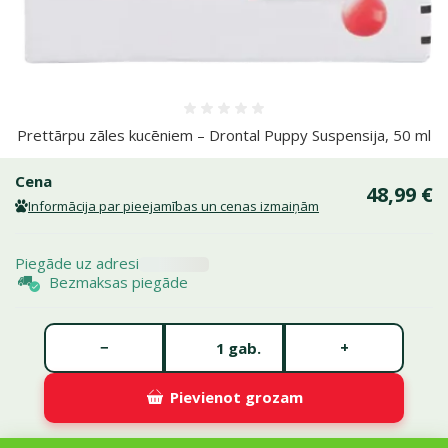
Atsauksmes 0%
Prettārpu zāles kucēniem – Drontal Puppy Suspensija, 50 ml
Cena
48,99 €
Informācija par pieejamības un cenas izmaiņām
Piegāde uz adresi
Bezmaksas piegāde
Gabalu skaits *
−
+
gab.
Pievienot grozam