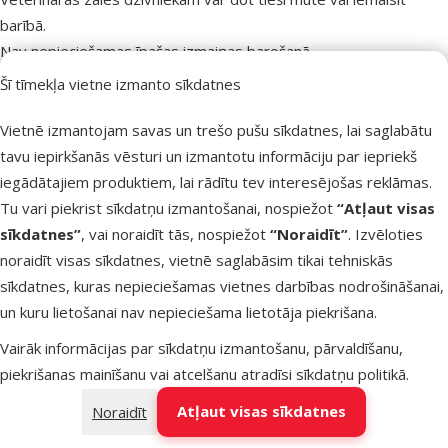
barībā.
Nav nepieciešamas īpašas izmaiņas barošanā.
Pirms vajadzīgās devas nomērīšanas veterinārās zāles
Šī tīmekļa vietne izmanto sīkdatnes
saskalināt, apvēršot flakonu.
Vietnē izmantojam savas un trešo pušu sīkdatnes, lai saglabātu
PĀRDOZĒŠANA
tavu iepirkšanās vēsturi un izmantotu informāciju par iepriekš
iegādātajiem produktiem, lai rādītu tev interesējošas reklāmas.
Pēc pieckārtīgi pārsniegtas ieteiktās terapeitiskās devas
Tu vari piekrist sīkdatņu izmantošanai, nospiežot
“Atļaut visas
lietošanas, kucēniem un jauniem suņiem nenovēroja
sīkdatnes”
, vai noraidīt tās, nospiežot
“Noraidīt”
. Izvēloties
pārdozēšanas klīniskās pazīmes.
noraidīt visas sīkdatnes, vietnē saglabāsim tikai tehniskās
Desmitkārtīgi palielinot ieteicamo devu, tika novērota pirmā
sīkdatnes, kuras nepieciešamas vietnes darbības nodrošināšanai,
nepanesības pazīme – vemšana.
un kuru lietošanai nav nepieciešama lietotāja piekrišana.
FARMAKOLOĢISKĀS ĪPAŠĪBAS
Vairāk informācijas par sīkdatņu izmantošanu, pārvaldīšanu,
Farmakoterapeitiskā grupa: pretparazītu līdzekļi. Fiksēta divu
piekrišanas mainīšanu vai atcelšanu atradīsi
sīkdatņu politikā
.
pretparazitāro līdzekļu kombinācija: tetrahidro-pirimidīna
Atļaut visas sīkdatnes
Noraidīt
atvasinājums, pirantels (embonāta veidā) un pro-benzimidazols,
febantels.