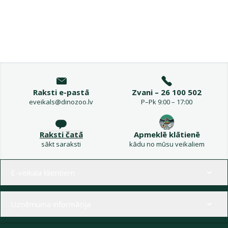
Raksti e-pastā
Zvani – 26 100 502
eveikals@dinozoo.lv
P–Pk 9:00 – 17:00
Raksti čatā
Apmeklē klātienē
sākt saraksti
kādu no mūsu veikaliem
Izvēlne kājenē
E-veikala klientiem
Uzņēmuma informācija