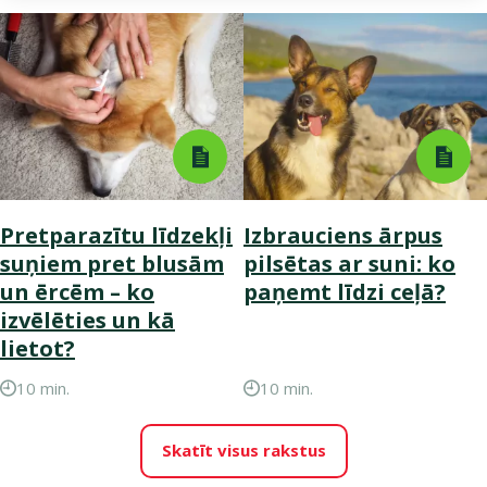
Pretparazītu līdzekļi
Izbrauciens ārpus
suņiem pret blusām
pilsētas ar suni: ko
un ērcēm – ko
paņemt līdzi ceļā?
izvēlēties un kā
lietot?
10 min.
10 min.
Skatīt visus rakstus