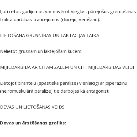
Ļoti retos gadījumos var novērot vieglus, pārejošus gremošanas
trakta darbības traucējumus (diareju, vemšanu).
LIETOŠANA GRŪSNĪBAS UN LAKTĀCIJAS LAIKĀ
Nelietot grūsnām un laktējošām kucēm.
MIJIEDARBĪBA AR CITĀM ZĀLĒM UN CITI MIJIEDARBĪBAS VEIDI
Lietojot pirantelu (spastiskā paralīze) vienlaicīgi ar piperazīnu
(neiromuskulārā paralīze) tie darbojas kā antagonisti.
DEVAS UN LIETOŠANAS VEIDS
Devas un ārstēšanas grafiks: