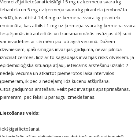
Vienreizējai lietošanai iekšķīgi 15 mg uz ķermeņa svara kg
febantela un 5 mg uz ķermeņa svara kg pirantela (embonāta
veidā), kas atbilst 14,4 mg uz ķermeņa svara kg pirantela
embonāta, kas atbilst 1 mg uz ķermeņa svara kg ķermeņa svara.
Iespējamās intrauterīnās un transmammārās invāzijas dēļ suņi
var invadēties ar cērmēm jau ļoti agrā vecumā. Dažiem
dzīvniekiem, īpaši smagas invāzijas gadījumā, nevar pilnībā
iznīcināt cērmes, līdz ar to saglabājas invāzijas risks cilvēkiem. Ja
epidemioloģiskā situācija atļauj, ieteicams ārstēšanu uzsākt 2
nedēļu vecumā un atkārtot piemērotos laika intervālos
(piemēram, ik pēc 2 nedēļām) līdz kucēnu atšķiršanai.
Citos gadījumos ārstēšanu veikt pēc invāzijas apstiprināšanas,
piemēram, pēc fekāliju paraugu izmeklēšanas.
Lietošanas veids:
Iekšķīgai lietošanai.
Veterinārās zāles dzīvniekam var dot tieši mutē vai iemaisīt