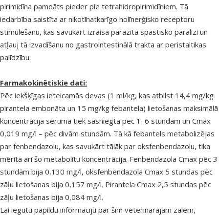
pirimidīna pamoāts pieder pie tetrahidropirimidīniem. Tā
iedarbība saistīta ar nikotīnatkarīgo holīnerģisko receptoru
stimulēšanu, kas savukārt izraisa parazīta spastisko paralīzi un
atļauj tā izvadīšanu no gastrointestinālā trakta ar peristaltikas
palīdzību.
Farmakokinētiskie dati:
Pēc iekšķīgas ieteicamās devas (1 ml/kg, kas atbilst 14,4 mg/kg
pirantela embonāta un 15 mg/kg febantela) lietošanas maksimālā
koncentrācija serumā tiek sasniegta pēc 1–6 stundām un Cmax
0,019 mg/l – pēc divām stundām. Tā kā febantels metabolizējas
par fenbendazolu, kas savukārt tālāk par oksfenbendazolu, tika
mērīta arī šo metabolītu koncentrācija. Fenbendazola Cmax pēc 3
stundām bija 0,130 mg/l, oksfenbendazola Cmax 5 stundas pēc
zāļu lietošanas bija 0,157 mg/l. Pirantela Cmax 2,5 stundas pēc
zāļu lietošanas bija 0,084 mg/l.
Lai iegūtu papildu informāciju par šīm veterinārajām zālēm,