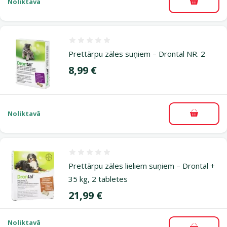
Noliktavā
Pievieno
Atsauksmes 0%
Prettārpu zāles suņiem – Drontal NR. 2
Cena
8,99 €
Noliktavā
Pievieno
Atsauksmes 0%
Prettārpu zāles lieliem suņiem – Drontal +
35 kg, 2 tabletes
Cena
21,99 €
Noliktavā