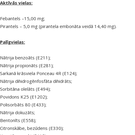
Aktīvās vielas:
Febantels –15,00 mg;
Pirantels – 5,0 mg (pirantela embonāta veidā 14,40 mg).
Palīgvielas:
Nātrija benzoāts (E211);
Nātrija propionāts (E281);
Sarkanā krāsviela Ponceau 4R (E124);
Nātrija dihidrogēnfosfāta dihidrāts;
Sorbitāna olelāts (E494);
Povidons K25 (E1202);
Polisorbāts 80 (E433);
Nātrija dokuzāts;
Bentonīts (E558);
Citronskābe, bezūdens (E330);