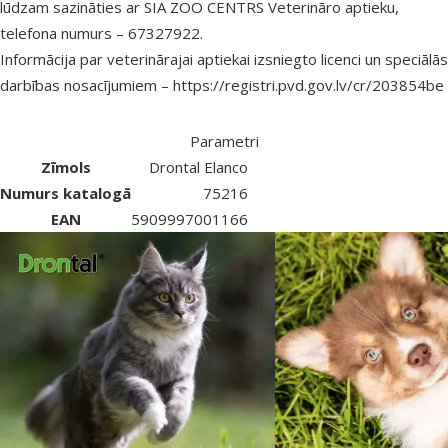
lūdzam sazināties ar SIA ZOO CENTRS Veterināro aptieku,
telefona numurs – 67327922.
Informācija par veterinārajai aptiekai izsniegto licenci un speciālās
darbības nosacījumiem –
https://registri.pvd.gov.lv/cr/203854be
Parametri
Zīmols
Drontal Elanco
Numurs katalogā
75216
EAN
5909997001166