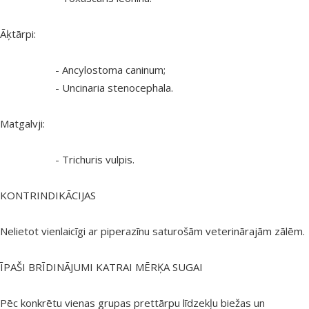
Āķtārpi:
- Ancylostoma caninum;
- Uncinaria stenocephala.
Matgalvji:
- Trichuris vulpis.
KONTRINDIKĀCIJAS
Nelietot vienlaicīgi ar piperazīnu saturošām veterinārajām zālēm.
ĪPAŠI BRĪDINĀJUMI KATRAI MĒRĶA SUGAI
Pēc konkrētu vienas grupas prettārpu līdzekļu biežas un