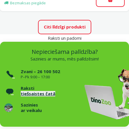
Pievieno
Bezmaksas piegāde
Citi līdzīgi produkti
Raksti un padomi
Nepieciešama palīdzība?
Sazinies ar mums, mēs palīdzēsim!
Zvani – 26 100 502
P–Pk 9:00 – 17:00
Raksti
tiešsaistes čatā
Sazinies
ar veikalu