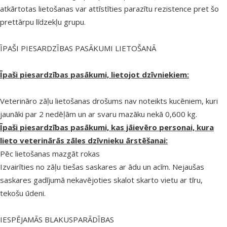
atkārtotas lietošanas var attīstīties parazītu rezistence pret šo
prettārpu līdzekļu grupu.
ĪPAŠI PIESARDZĪBAS PASĀKUMI LIETOŠANĀ
Īpaši piesardzības pasākumi, lietojot dzīvniekiem:
Veterināro zāļu lietošanas drošums nav noteikts kucēniem, kuri
jaunāki par 2 nedēļām un ar svaru mazāku nekā 0,600 kg.
Īpaši piesardzības pasākumi, kas jāievēro personai, kura
lieto veterinārās zāles dzīvnieku ārstēšanai:
Pēc lietošanas mazgāt rokas
Izvairīties no zāļu tiešas saskares ar ādu un acīm. Nejaušas
saskares gadījumā nekavējoties skalot skarto vietu ar tīru,
tekošu ūdeni.
IESPĒJAMĀS BLAKUSPARĀDĪBAS