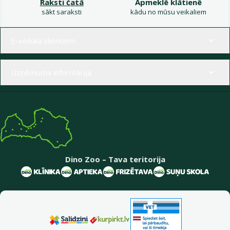
Raksti čatā
Apmeklē klātienē
sākt saraksti
kādu no mūsu veikaliem
Izvēlne kājenē
E-veikala klientiem
Uzņēmuma informācija
Dino Zoo – Tava teritorija