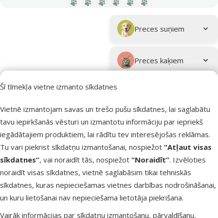
Dodieties uz lapu 1
Dodieties uz lapu 2
Dodieties uz lapu 3
Dodieties uz lapu 4
Dodieties uz lapu 5
Dodieties uz lapu 6
Parametriskais filtrs
Atlasītie filtri
Zīmola produkti Ontario
Apakškategorija
Preces suņiem
Preces kaķiem
Šī tīmekļa vietne izmanto sīkdatnes
Preces grauzējiem
Vietnē izmantojam savas un trešo pušu sīkdatnes, lai saglabātu
Sastāvs un garšas
Medījuma gaļa
tavu iepirkšanās vēsturi un izmantotu informāciju par iepriekš
Filtrs
1
iegādātajiem produktiem, lai rādītu tev interesējošas reklāmas.
Tu vari piekrist sīkdatņu izmantošanai, nospiežot
“Atļaut visas
Atsauksmes
sīkdatnes”
, vai noraidīt tās, nospiežot
“Noraidīt”
. Izvēloties
Kārtot pēc
Konservi
noraidīt visas sīkdatnes, vietnē saglabāsim tikai tehniskās
suņiem –
sīkdatnes, kuras nepieciešamas vietnes darbības nodrošināšanai,
Ontario Ven
un kuru lietošanai nav nepieciešama lietotāja piekrišana.
with
Vairāk informācijas par sīkdatņu izmantošanu, pārvaldīšanu,