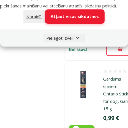
vegetables i
piekrišanas mainīšanu vai atcelšanu atradīsi
sīkdatņu politikā
.
broth, 300 g
Cena
2,99 €
Atļaut visas sīkdatnes
Noraidīt
iesaka
Pielāgot izvēli
Noliktavā
Pie
Atsauksmes
Gardums
suņiem –
Ontario Stic
for dog, Ga
15 g
Cena
0,99 €