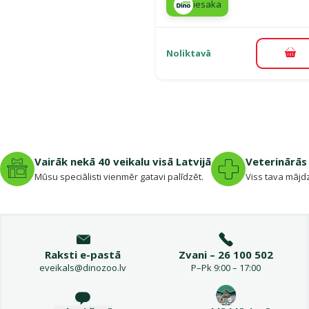
iesaka
Noliktavā
Pie
Vairāk nekā 40 veikalu visā Latvijā
Veterinārās 
Mūsu speciālisti vienmēr gatavi palīdzēt.
Viss tava mājdz
Raksti e-pastā
Zvani – 26 100 502
eveikals@dinozoo.lv
P–Pk 9:00 – 17:00