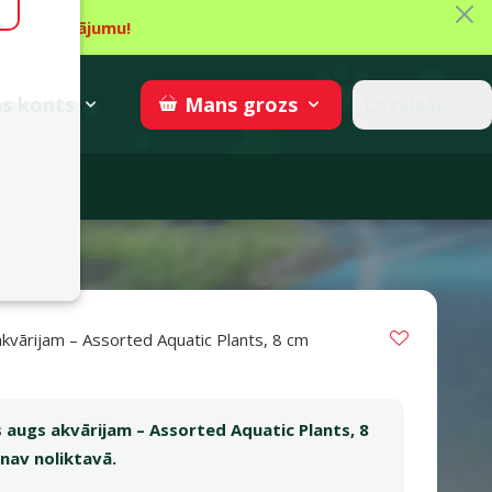
Aiz
īt piedāvājumu!
gzne
→
Piedalīties
superzoo.ch
s
konts
Latviešu
Mans
grozs
adomi
Vložit do 
kvārijam – Assorted Aquatic Plants, 8 cm
s 0%
 augs akvārijam – Assorted Aquatic Plants, 8
 nav noliktavā.