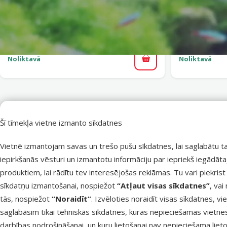
Dekoratīvs augs akvārijam – Avesa, B
Dekors akvā
izmērs, dažādi veidi
Cena
2,99 €
Noliktavā
Noliktavā
Pievienot grozam
Šī tīmekļa vietne izmanto sīkdatnes
Dekoratīvs augs akvārijam –
Assorted Aquatic Plants, 8 cm
Vietnē izmantojam savas un trešo pušu sīkdatnes, lai saglabātu t
iepirkšanās vēsturi un izmantotu informāciju par iepriekš iegādāt
produktiem, lai rādītu tev interesējošas reklāmas. Tu vari piekrist
superzoo.product.detail.content
Dekoratīvs augs akvārijam – Assorted Aquatic Plants, 8 cm
sīkdatņu izmantošanai, nospiežot
“Atļaut visas sīkdatnes”
, vai
Mākslīgs augs akvārijiem.
tās, nospiežot
“Noraidīt”
. Izvēloties noraidīt visas sīkdatnes, vi
Piemērots saldūdens akvārijiem.
saglabāsim tikai tehniskās sīkdatnes, kuras nepieciešamas vietne
Izgatavots no netoksiska plastmasas materiāla, pamatne izgatav
darbības nodrošināšanai, un kuru lietošanai nav nepieciešama lieto