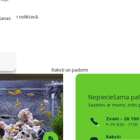
likumiem noliktavā.
išanas
ametri
Raksti un padomi
Nepieciešama pal
Sazinies ar mums, mēs p
Zvani – 26 100
P–Pk 9:00 – 17:00
Raksti