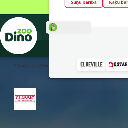
Suņu barība
Kaķu bar
Visu mēnesi Din
Fotokonkurss “G
Atbalsts
E-veik
Sākumlapa
Zivīm
Akvāriju dekorācijas
Akvāriju augi
Deko