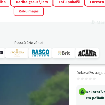
ība
Barība grauzējiem
Tofu pakaiši
Foresto
o Zoo piedāvā lieliskas cenas mīluļu TOP barībām! 🍖
→
Skat
Kaķu mājas
ADA ŪSAIŅI”!
Varbūt tieši Tavs mīlulis būs 2027. gada zvai
Man
Meklēt
als
Akciju piedāvājumi
Veikali
Pakalpojumi
P
39
Populārākie zīmoli
ratīvs augs akvārijam Assorted Aquatic Plants, 8 cm
Dekoratīvs augs a
Atsauksme
Dekoratīvs
cm pašlaik