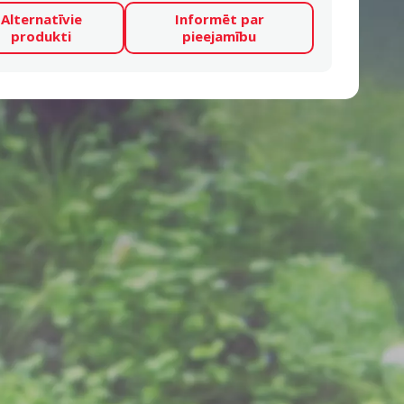
Alternatīvie
Informēt par
produkti
pieejamību
smes 0%
Atsauksmes 0%