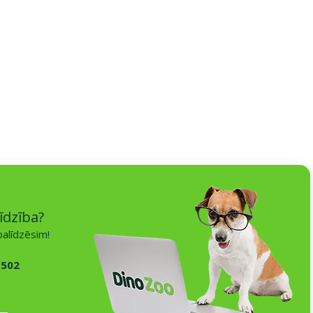
īdzība?
alīdzēsim!
 502