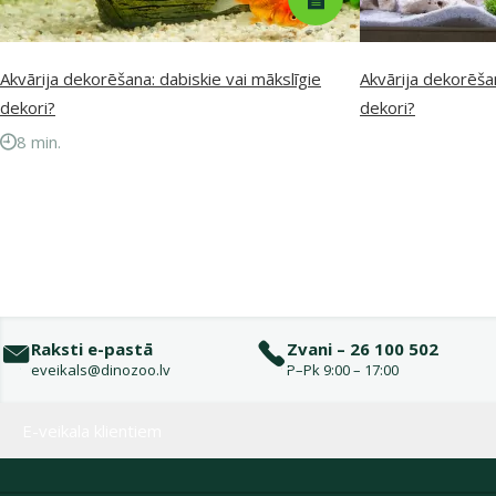
Akvārija dekorēšana: dabiskie vai mākslīgie
Akvārija dekorēšan
dekori?
dekori?
8 min.
Raksti e-pastā
Zvani – 26 100 502
eveikals@dinozoo.lv
P–Pk 9:00 – 17:00
Izvēlne kājenē
E-veikala klientiem