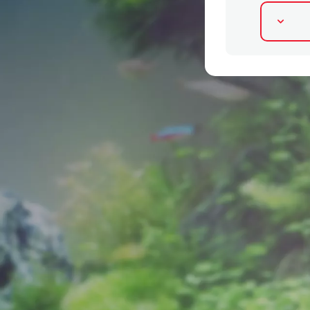
Alternatīvie produkti
Atsauksmes 0%
Atsauk