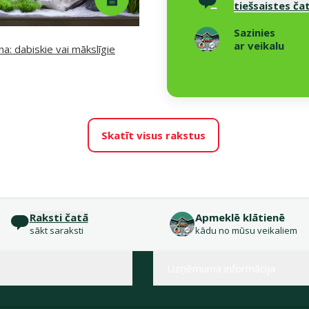
tiešsaistes ča
Sazinies
ar veikalu
a: dabiskie vai mākslīgie
Skatīt visus rakstus
Raksti čatā
Apmeklē klātienē
sākt saraksti
kādu no mūsu veikaliem
Uzņēmuma informācija