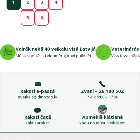
1
2
3
4
5
6
Vairāk nekā 40 veikalu visā Latvijā
Veterinārās 
Mūsu speciālisti vienmēr gatavi palīdzēt.
Viss tava mājdz
Raksti e-pastā
Zvani – 26 100 502
eveikals@dinozoo.lv
P–Pk 9:00 – 17:00
Raksti čatā
Apmeklē klātienē
sākt saraksti
kādu no mūsu veikaliem
Izvēlne kājenē