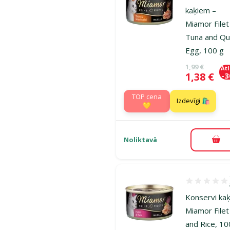
kaķiem –
Miamor Filet
Tuna and Qu
Egg, 100 g
Oriģinālā ce
1,99 €
At
Cena
1,38 €
-
TOP cena
Izdevīgi 🛍️
💛
Noliktavā
Pie
Atsauksmes 4
Konservi ka
Miamor Filet
and Rice, 10