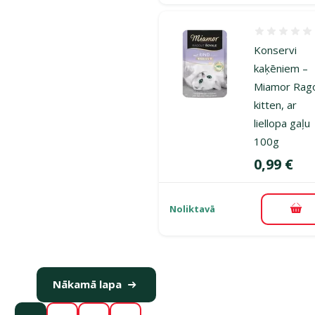
Atsauksmes
Konservi
kaķēniem –
Miamor Rag
kitten, ar
liellopa gaļu
100g
Cena
0,99 €
Noliktavā
Pie
Nākamā lapa