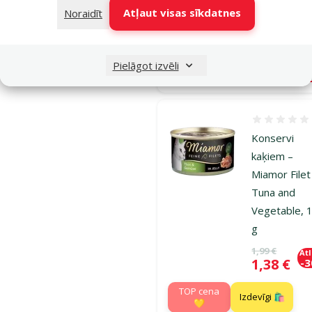
TOP cena
Atļaut visas sīkdatnes
Noraidīt
Izdevīgi 🛍️
💛
Pielāgot izvēli
Noliktavā
Pie
Atsauksmes
Konservi
kaķiem –
Miamor Filet
Tuna and
Vegetable, 
g
Oriģinālā ce
1,99 €
At
Cena
1,38 €
-
TOP cena
Izdevīgi 🛍️
💛