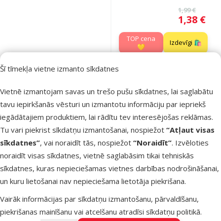
Oriģinālā ce
1,99 €
Cena
1,38 €
TOP cena
Izdevīgi 🛍️
💛
Šī tīmekļa vietne izmanto sīkdatnes
Noliktavā
Vietnē izmantojam savas un trešo pušu sīkdatnes, lai saglabātu
tavu iepirkšanās vēsturi un izmantotu informāciju par iepriekš
iegādātajiem produktiem, lai rādītu tev interesējošas reklāmas.
Atsauksmes
Tu vari piekrist sīkdatņu izmantošanai, nospiežot
“Atļaut visas
Konservi
sīkdatnes”
, vai noraidīt tās, nospiežot
“Noraidīt”
. Izvēloties
kaķiem –
noraidīt visas sīkdatnes, vietnē saglabāsim tikai tehniskās
Miamor Filet
sīkdatnes, kuras nepieciešamas vietnes darbības nodrošināšanai,
Tuna and
un kuru lietošanai nav nepieciešama lietotāja piekrišana.
Cheese, 100
Oriģinālā ce
1,99 €
Vairāk informācijas par sīkdatņu izmantošanu, pārvaldīšanu,
At
Cena
1,38 €
-
piekrišanas mainīšanu vai atcelšanu atradīsi
sīkdatņu politikā
.