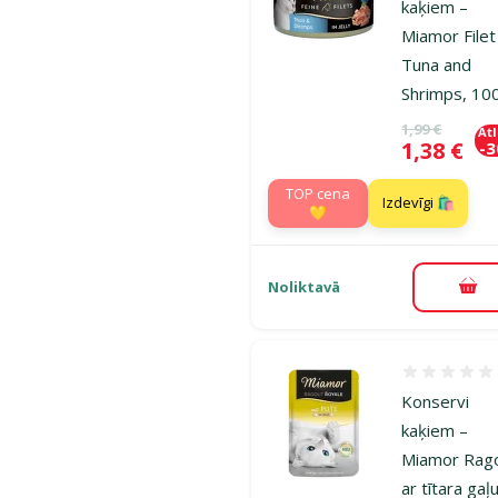
kaķiem –
Miamor Filet
Tuna and
Shrimps, 10
Oriģinālā ce
1,99 €
At
Cena
1,38 €
-
TOP cena
Izdevīgi 🛍️
💛
Noliktavā
Pie
Atsauksmes
Konservi
kaķiem –
Miamor Rago
ar tītara gaļu