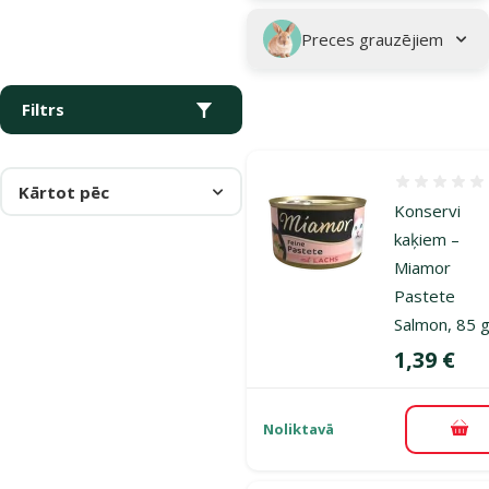
Preces grauzējiem
Filtrs
Atsauksmes
Kārtot pēc
Konservi
kaķiem –
Miamor
Pastete
Salmon, 85 
Cena
1,39 €
Noliktavā
Pie