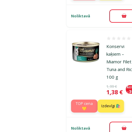
Noliktavā
Pie
Atsauksmes
Konservi
kaķiem –
Miamor Filet
Tuna and Ric
100 g
Oriģinālā ce
1,99 €
At
Cena
1,38 €
-
TOP cena
Izdevīgi 🛍️
💛
Noliktavā
Pie