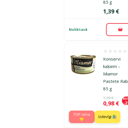
85 g
Cena
1,39 €
Noliktavā
Pie
Atsauksmes
Konservi
kaķiem –
Miamor
Pastete Rab
85 g
Oriģinālā ce
1,39 €
At
Cena
0,98 €
-
TOP cena
Izdevīgi 🛍️
💛