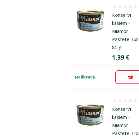
Atsauksmes
Konservi
kaķiem –
Miamor
Pastete Tun
85 g
Cena
1,39 €
Noliktavā
Pie
Atsauksmes
Konservi
kaķiem –
Miamor
Pastete Tro