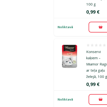
100 g
Cena
0,99 €
Noliktavā
Pie
Atsauksmes
Konservi
kaķiem –
Miamor Rago
ar teļa gaļu
želejā, 100 
Cena
0,99 €
Noliktavā
Pie