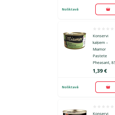
Noliktavā
Pie
Atsauksmes
Konservi
kaķiem –
Miamor
Pastete
Pheasant, 8
Cena
1,39 €
Noliktavā
Pie
Atsauksmes
Konservi