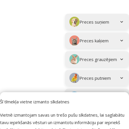
Parametriskais filtrs
Atlasītie filtri
Kampaņa: "Vasara turpinās – atlaides katrai gaumei!"
Apakškategorija
Preces suņiem
Preces kaķiem
Preces grauzējiem
Preces putniem
Preces zivīm
Šī tīmekļa vietne izmanto sīkdatnes
Preces
Vietnē izmantojam savas un trešo pušu sīkdatnes, lai saglabātu
eksotiskajiem
tavu iepirkšanās vēsturi un izmantotu informāciju par iepriekš