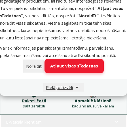
iegādātajiem produktiem, lai rādītu tev interesējošas reklāmas.
Kampaņa: Vasara
Tu vari piekrist sīkdatņu izmantošanai, nospiežot
“Atļaut visas
turpinās – atlaides katrai
Filtrs
sīkdatnes”
, vai noraidīt tās, nospiežot
“Noraidīt”
. Izvēloties
gaumei!
noraidīt visas sīkdatnes, vietnē saglabāsim tikai tehniskās
Produkti nav atrasti
sīkdatnes, kuras nepieciešamas vietnes darbības nodrošināšanai,
Kārtot pēc
un kuru lietošanai nav nepieciešama lietotāja piekrišana.
Vairāk informācijas par sīkdatņu izmantošanu, pārvaldīšanu,
piekrišanas mainīšanu vai atcelšanu atradīsi
sīkdatņu politikā
.
Atļaut visas sīkdatnes
Noraidīt
Raksti e-pastā
Zvani – 26 100 502
eveikals@dinozoo.lv
P–Pk 9:00 – 17:00
Pielāgot izvēli
Raksti čatā
Apmeklē klātienē
sākt saraksti
kādu no mūsu veikaliem
Izvēlne kājenē
E-veikala klientiem