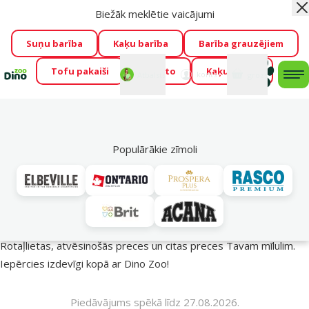
Biežāk meklētie vaicājumi
Aiz
Visu mēnesi Dino Zoo piedāvā lieliskas cenas mīluļu TOP
barībām! 🍖
→
Skatīt piedāvājumu!
Suņu barība
Kaķu barība
Barība grauzējiem
Tofu pakaiši
Foresto
Kaķu mājas
Fotokonkurss “GADA ŪSAIŅI”!
Varbūt tieši Tavs mīlulis
Mans
Mans
konts
Atbalsts
grozs
me
būs 2027. gada zvaigzne
→
Piedalīties
Mek
🔥 Akciju piedāvājumi
Populārākie zīmoli
Vasara turpinās – atlaides katrai gaumei!
Rotaļlietas, atvēsinošās preces un citas preces Tavam mīlulim.
Iepērcies izdevīgi kopā ar Dino Zoo!
Piedāvājums spēkā līdz 27.08.2026.