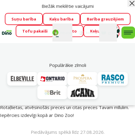
Biežāk meklētie vaicājumi
Aiz
Visu mēnesi Dino Zoo piedāvā lieliskas cenas mīluļu TOP
barībām! 🍖
→
Skatīt piedāvājumu!
Suņu barība
Kaķu barība
Barība grauzējiem
Tofu pakaiši
Foresto
Kaķu mājas
Fotokonkurss “GADA ŪSAIŅI”!
Varbūt tieši Tavs mīlulis
Mans
Mans
konts
Atbalsts
grozs
me
būs 2027. gada zvaigzne
→
Piedalīties
Mek
🔥 Akciju piedāvājumi
Populārākie zīmoli
Vasara turpinās – atlaides katrai gaumei!
Rotaļlietas, atvēsinošās preces un citas preces Tavam mīlulim.
Iepērcies izdevīgi kopā ar Dino Zoo!
Piedāvājums spēkā līdz 27.08.2026.