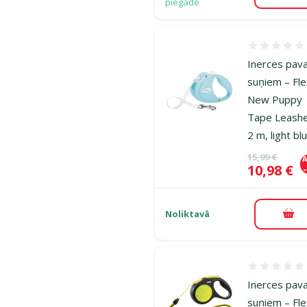
piegāde
Atsauksmes
Inerces pav
suņiem – Fle
New Puppy
Tape Leash
2 m, light bl
Oriģinālā ce
15,99 €
A
Cena
10,98 €
Noliktavā
Pie
Atsauksmes
Inerces pav
suņiem – Fle