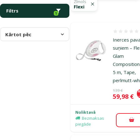
Zīmols
Flexi
Filtrs
1
Atsauksmes
Kārtot pēc
Inerces pav
suņiem – Fle
Glam
Compositio
5 m, Tape,
perlmutt-wh
Oriģinālā ce
139 €
A
Cena
59,98 €
Noliktavā
Bezmaksas
Pie
piegāde