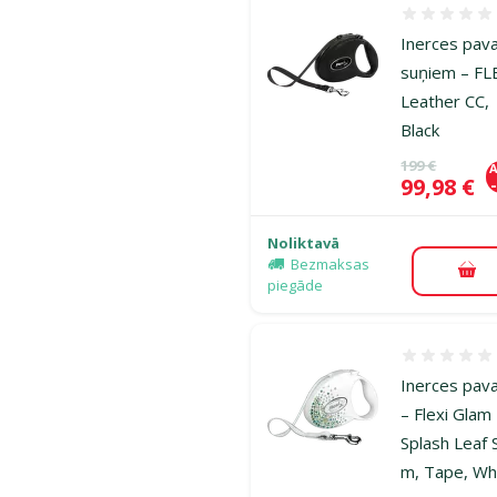
Atsauksmes
Inerces pav
suņiem – FL
Leather CC,
Black
Oriģinālā ce
199 €
A
Cena
99,98 €
Noliktavā
Bezmaksas
Pie
piegāde
Atsauksmes
Inerces pav
– Flexi Glam
Splash Leaf 
m, Tape, Wh