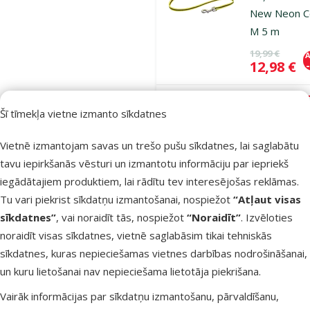
New Neon C
M 5 m
Oriģinālā ce
19,99 €
A
Cena
12,98 €
Nav pieejams
Šī tīmekļa vietne izmanto sīkdatnes
Aps
Vietnē izmantojam savas un trešo pušu sīkdatnes, lai saglabātu
tavu iepirkšanās vēsturi un izmantotu informāciju par iepriekš
Atsauksmes
iegādātajiem produktiem, lai rādītu tev interesējošas reklāmas.
Inerces pav
Tu vari piekrist sīkdatņu izmantošanai, nospiežot
“Atļaut visas
suņiem – Fle
sīkdatnes”
, vai noraidīt tās, nospiežot
“Noraidīt”
. Izvēloties
New Comfor
noraidīt visas sīkdatnes, vietnē saglabāsim tikai tehniskās
Tape Leashe
sīkdatnes, kuras nepieciešamas vietnes darbības nodrošināšanai,
5 m, Red
un kuru lietošanai nav nepieciešama lietotāja piekrišana.
Oriģinālā ce
35,99 €
A
Cena
19,98 €
Vairāk informācijas par sīkdatņu izmantošanu, pārvaldīšanu,