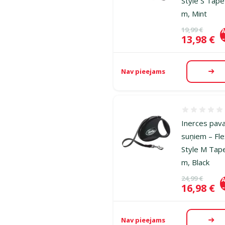
Style S Tape
m, Mint
Oriģinālā ce
19,99 €
A
Cena
13,98 €
Nav pieejams
Aps
Atsauksmes
Inerces pav
suņiem – Fle
Style M Tap
m, Black
Oriģinālā ce
24,99 €
A
Cena
16,98 €
Nav pieejams
Aps