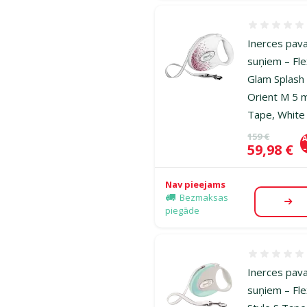
Atsauksmes
Inerces pav
suņiem – Fle
Glam Splash
Orient M 5 
Tape, White
Oriģinālā ce
159 €
A
Cena
59,98 €
Nav pieejams
Bezmaksas
Aps
piegāde
Atsauksmes
Inerces pav
suņiem – Fle