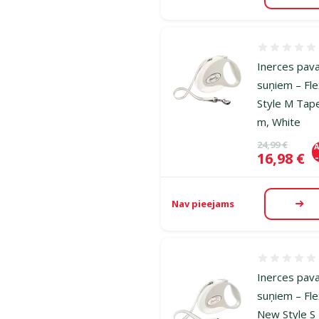
Atsauksmes
Inerces pav
suņiem – Fle
Style M Tap
m, White
Oriģinālā ce
24,99 €
A
Cena
16,98 €
Nav pieejams
Aps
Atsauksmes
Inerces pav
suņiem – Fle
New Style S