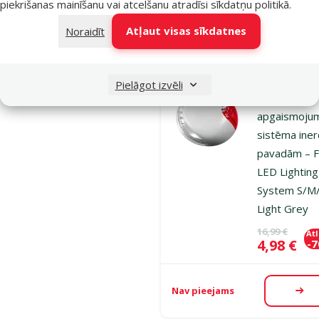
piekrišanas mainīšanu vai atcelšanu atradīsi
sīkdatņu politikā
.
Nav pieejams
Aps
Atļaut visas sīkdatnes
Noraidīt
Atsauksmes
Pielāgot izvēli
LED
apgaismoju
sistēma ine
pavadām – F
LED Lighting
System S/M/
Light Grey
Oriģinālā ce
16,99 €
At
Cena
4,98 €
-
Nav pieejams
Aps