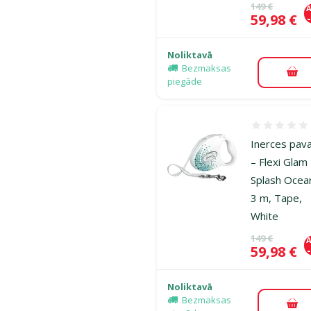
Oriģinālā ce
149 €
A
Cena
59,98 €
Noliktavā
Bezmaksas
Pie
piegāde
Atsauksmes
Inerces pav
– Flexi Glam
Splash Ocea
3 m, Tape,
White
Oriģinālā ce
149 €
A
Cena
59,98 €
Noliktavā
Bezmaksas
Pie