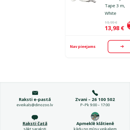
Tape 3 m,
White
Oriģinālā ce
19,99 €
A
Cena
13,98 €
Nav pieejams
Aps
Raksti e-pastā
Zvani – 26 100 502
eveikals@dinozoo.lv
P–Pk 9:00 – 17:00
Raksti čatā
Apmeklē klātienē
sākt saraksti
kādu no mūsu veikaliem