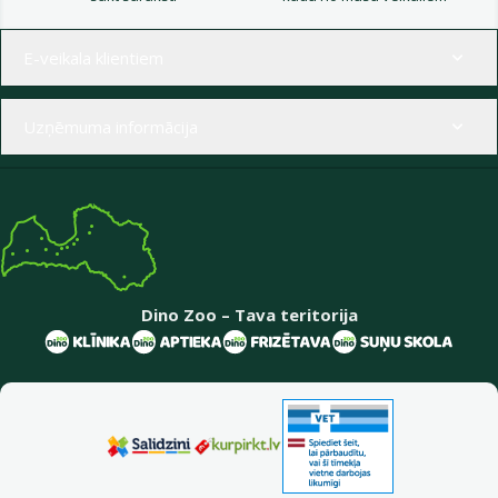
Izvēlne kājenē
E-veikala klientiem
Uzņēmuma informācija
Dino Zoo – Tava teritorija