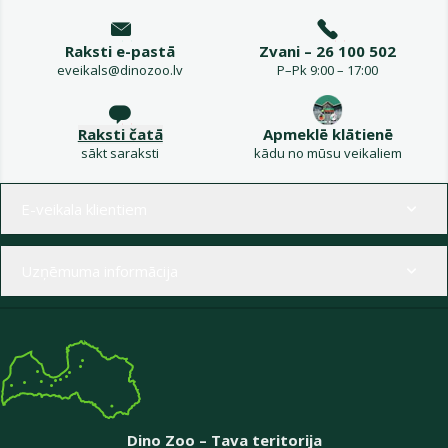
Raksti e-pastā
Zvani – 26 100 502
eveikals@dinozoo.lv
P–Pk 9:00 – 17:00
Raksti čatā
Apmeklē klātienē
sākt saraksti
kādu no mūsu veikaliem
Izvēlne kājenē
E-veikala klientiem
Uzņēmuma informācija
Dino Zoo – Tava teritorija