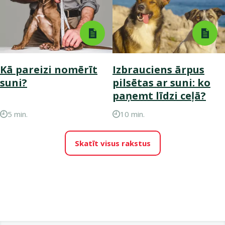
Kā pareizi nomērīt
Izbrauciens ārpus
suni?
pilsētas ar suni: ko
paņemt līdzi ceļā?
5 min.
10 min.
Skatīt visus rakstus