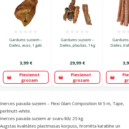
Atsauksmes 0%
Atsauksmes 0%
Gardums suņiem –
Gardums suņiem –
Gardums 
Dailes, auss, 1 gab.
Dailes, plaušas, 1 kg
Dailes, tra
3,99 €
29,99 €
3,9
Pievienot
Pievienot
Pi
grozam
grozam
g
superzoo.product.detail.content
Inerces pavada suņiem – Flexi Glam Composition M 5 m, Tape,
perlmutt-white.
Inerces pavada suņiem ar svaru līdz 25 kg.
Augstas kvalitātes plastmasas korpuss, hromēta karabīne un