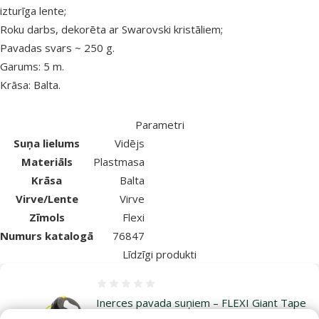
izturīga lente;
Roku darbs, dekorēta ar Swarovski kristāliem;
Pavadas svars ~ 250 g.
Garums: 5 m.
Krāsa: Balta.
Parametri
Suņa lielums
Vidējs
Materiāls
Plastmasa
Krāsa
Balta
Virve/Lente
Virve
Zīmols
Flexi
Numurs katalogā
76847
Līdzīgi produkti
Atsauksmes 0%
Inerces pavada suņiem – FLEXI Giant Tape