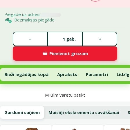
Piegāde uz adresi
Bezmaksas piegāde
Gabalu skaits *
−
+
gab.
Pievienot grozam
Inerces pavada suņiem – Flexi Glam Composition M 5 m, Tape, perl
Pievienot grozam
Bieži iegādājas kopā
Apraksts
Parametri
Līdzīg
Uz lapas sākumu
Mīlulim varētu patikt
Gardumi suņiem
Maisiņi ekskrementu savākšanai