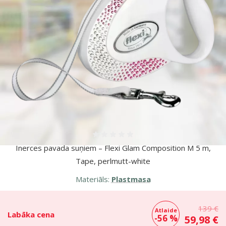
Atsauksmes 0%
Inerces pavada suņiem – Flexi Glam Composition M 5 m,
Tape, perlmutt-white
Materiāls:
Plastmasa
139 €
Atlaide
Labāka cena
-56 %
59,98 €