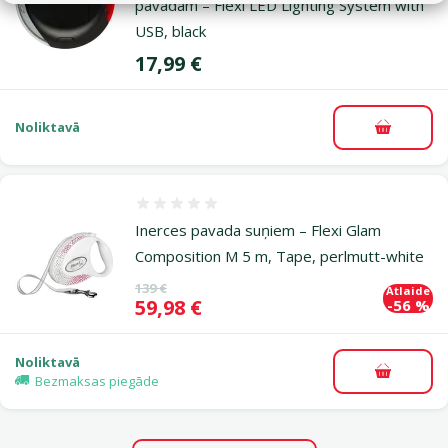
pavadām – Flexi LED Lighting System with
USB, black
Cena
17,99 €
Noliktavā
Pievieno
Atsauksmes 0%
Inerces pavada suņiem – Flexi Glam
Composition M 5 m, Tape, perlmutt-white
Oriģinālā cena
139 €
Atlaide
Cena
59,98 €
-56 %
Noliktavā
Pievieno
Bezmaksas piegāde