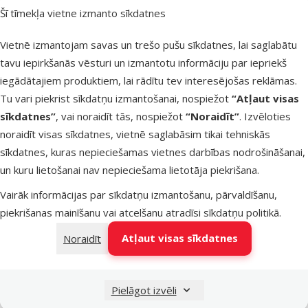
L 8 m, Neon
Šī tīmekļa vietne izmanto sīkdatnes
Cena
49,99 €
Vietnē izmantojam savas un trešo pušu sīkdatnes, lai saglabātu
Noliktavā
tavu iepirkšanās vēsturi un izmantotu informāciju par iepriekš
Pievieno
Bezmaksas piegāde
iegādātajiem produktiem, lai rādītu tev interesējošas reklāmas.
Tu vari piekrist sīkdatņu izmantošanai, nospiežot
“Atļaut visas
sīkdatnes”
, vai noraidīt tās, nospiežot
“Noraidīt”
. Izvēloties
Atsauksmes 0%
noraidīt visas sīkdatnes, vietnē saglabāsim tikai tehniskās
Inerces pavada suņiem – Flexi Xtreme L
sīkdatnes, kuras nepieciešamas vietnes darbības nodrošināšanai,
Tape 5 m, black / orange
un kuru lietošanai nav nepieciešama lietotāja piekrišana.
Cena
47,99 €
Vairāk informācijas par sīkdatņu izmantošanu, pārvaldīšanu,
piekrišanas mainīšanu vai atcelšanu atradīsi
sīkdatņu politikā
.
Noliktavā
Pievieno
Bezmaksas piegāde
Atļaut visas sīkdatnes
Noraidīt
Atsauksmes 0%
Pielāgot izvēli
LED apgaismojuma sistēma inerces