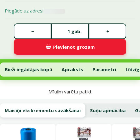
Piegāde uz adresi
Gabalu skaits *
−
+
gab.
Pievienot grozam
LED apgaismojuma sistēma inerces pavadām – Flexi LED Lighting Sy
Pievienot grozam
Bieži iegādājas kopā
Apraksts
Parametri
Līdzīg
Uz lapas sākumu
Mīlulim varētu patikt
Maisiņi ekskrementu savākšanai
Suņu apmācība
G