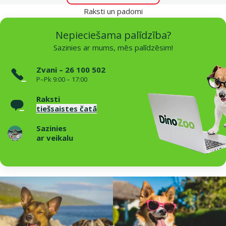
Raksti un padomi
Nepieciešama palīdzība?
Sazinies ar mums, mēs palīdzēsim!
Zvani – 26 100 502
P–Pk 9:00 – 17:00
Raksti
tiešsaistes čatā
Sazinies
ar veikalu