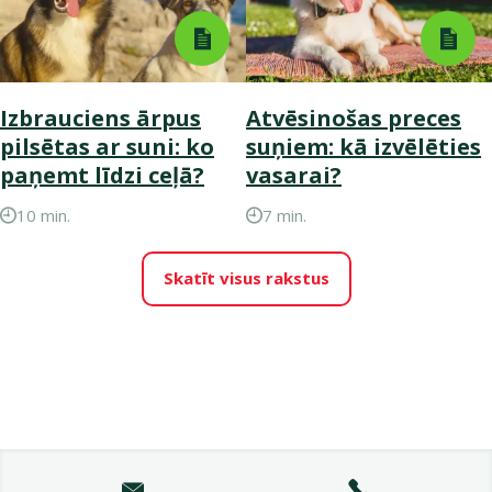
Izbrauciens ārpus
Atvēsinošas preces
pilsētas ar suni: ko
suņiem: kā izvēlēties
paņemt līdzi ceļā?
vasarai?
10 min.
7 min.
Skatīt visus rakstus