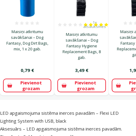
1×
Atsauksmes 0%
Atsauksmes 100%, reitingu
atsauksmes
Maisiņi atkritumu
Maisiņi 
Maisiņi atkritumu
savākšanai – Dog
savākšan
savākšanai – Dog
Fantasy, Dog Dirt Bags,
Fantasy
Fantasy Hygiene
mix, 1 x 20 gab.
Replaceme
Replacement Bags, 8
ga
gab.
0,79 €
3,49 €
1,9
Pievienot
Pievienot
Pi
grozam
grozam
g
superzoo.product.detail.content
LED apgaismojuma sistēma inerces pavadām – Flexi LED
Lighting System with USB, black
Aksesuārs – LED apgaismojuma sistēma inerces pavadām.