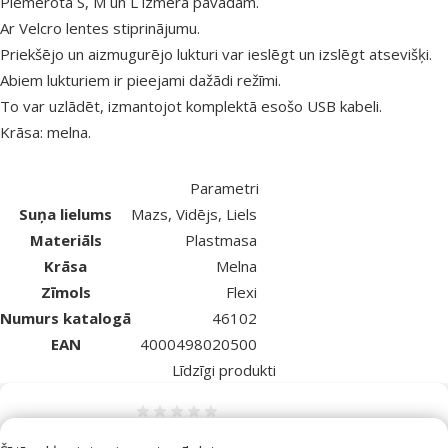
Piemērota S, M un L izmēra pavadām.
Ar Velcro lentes stiprinājumu.
Priekšējo un aizmugurējo lukturi var ieslēgt un izslēgt atsevišķi.
Abiem lukturiem ir pieejami dažādi režīmi.
To var uzlādēt, izmantojot komplektā esošo USB kabeli.
Krāsa: melna.
Parametri
Suņa lielums
Mazs, Vidējs, Liels
Materiāls
Plastmasa
Krāsa
Melna
Zīmols
Flexi
Numurs katalogā
46102
EAN
4000498020500
Līdzīgi produkti
Atsauksmes 0%
Inerces pavada suņiem – Flexi New Classic