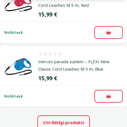
Cord Leashes M 5 m, Red
Cena
15,99 €
Noliktavā
Pievieno
Atsauksmes 0%
Inerces pavada suņiem – FLEXI New
Classic Cord Leashes M 5 m, Blue
Cena
15,99 €
Noliktavā
Pievieno
Citi līdzīgi produkti