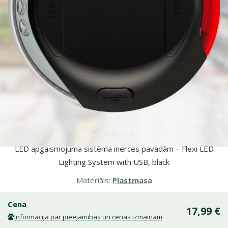
Atsauksmes 0%
LED apgaismojuma sistēma inerces pavadām – Flexi LED
Lighting System with USB, black
Materiāls:
Plastmasa
Cena
17,99 €
Informācija par pieejamības un cenas izmaiņām