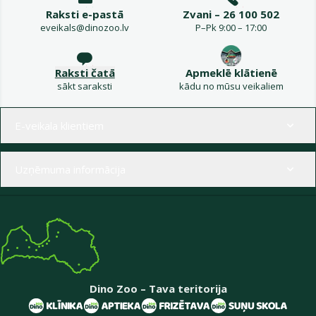
Raksti e-pastā
Zvani – 26 100 502
eveikals@dinozoo.lv
P–Pk 9:00 – 17:00
Raksti čatā
Apmeklē klātienē
sākt saraksti
kādu no mūsu veikaliem
Izvēlne kājenē
E-veikala klientiem
Uzņēmuma informācija
Dino Zoo – Tava teritorija