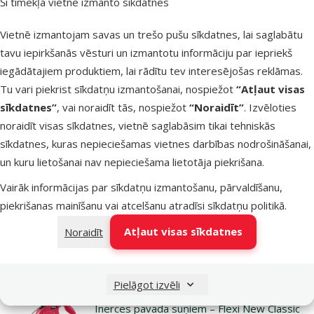
Šī tīmekļa vietne izmanto sīkdatnes
Cord Leashes S 5 m, Red
Cena
13,99 €
Vietnē izmantojam savas un trešo pušu sīkdatnes, lai saglabātu
tavu iepirkšanās vēsturi un izmantotu informāciju par iepriekš
iegādātajiem produktiem, lai rādītu tev interesējošas reklāmas.
Noliktavā
Pievieno
Tu vari piekrist sīkdatņu izmantošanai, nospiežot
“Atļaut visas
sīkdatnes”
, vai noraidīt tās, nospiežot
“Noraidīt”
. Izvēloties
noraidīt visas sīkdatnes, vietnē saglabāsim tikai tehniskās
Atsauksmes 0%
sīkdatnes, kuras nepieciešamas vietnes darbības nodrošināšanai,
Inerces pavada suņiem – Flexi New Classic
un kuru lietošanai nav nepieciešama lietotāja piekrišana.
Cord Leashes S 5 m, Blue
Vairāk informācijas par sīkdatņu izmantošanu, pārvaldīšanu,
Cena
13,99 €
piekrišanas mainīšanu vai atcelšanu atradīsi
sīkdatņu politikā
.
Atļaut visas sīkdatnes
Noraidīt
Noliktavā
Pievieno
Pielāgot izvēli
Atsauksmes 0%
Inerces pavada suņiem – Flexi New Classic