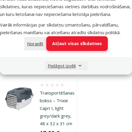
Transportēšanas
sīkdatnes, kuras nepieciešamas vietnes darbības nodrošināšanai,
bokss -
un kuru lietošanai nav nepieciešama lietotāja piekrišana.
FERPLAST Atlas
Vairāk informācijas par sīkdatņu izmantošanu, pārvaldīšanu,
10, blue, 32 x 48
piekrišanas mainīšanu vai atcelšanu atradīsi
sīkdatņu politikā
.
x 29 cm
Cena
17,99 €
Atļaut visas sīkdatnes
Noraidīt
Noliktavā
Pievienot grozam
Pielāgot izvēli
Atsauksmes 0%
Transportēšanas
bokss – Trixie
Capri I, light
grey/dark grey,
48 x 32 x 31 cm