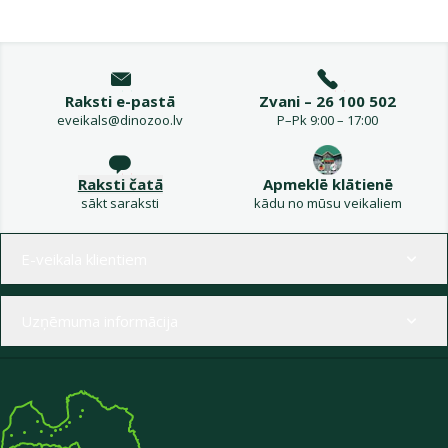
Raksti e-pastā
Zvani – 26 100 502
eveikals@dinozoo.lv
P–Pk 9:00 – 17:00
Raksti čatā
Apmeklē klātienē
sākt saraksti
kādu no mūsu veikaliem
Izvēlne kājenē
E-veikala klientiem
Uzņēmuma informācija