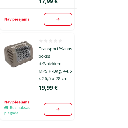
Cena
17,99 €
Nav pieejams
Apskatīt
Atsauksmes 0%
Transportēšanas
bokss
dzīvniekiem –
MPS P-Bag, 44,5
x 26,5 x 28 cm
Cena
19,99 €
Nav pieejams
Bezmaksas
Apskatīt
piegāde