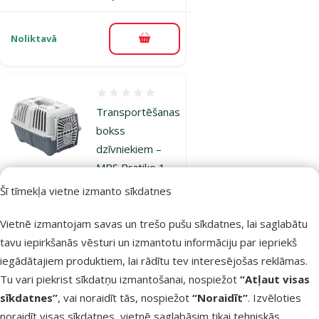
Noliktavā
Pievienot grozam
Atsauksmes 0%
Transportēšanas
bokss
dzīvniekiem –
MPS Pratiko 1
plastic
Šī tīmekļa vietne izmanto sīkdatnes
Cena
11,99 €
Vietnē izmantojam savas un trešo pušu sīkdatnes, lai saglabātu
tavu iepirkšanās vēsturi un izmantotu informāciju par iepriekš
Noliktavā
Pievienot grozam
iegādātajiem produktiem, lai rādītu tev interesējošas reklāmas.
Tu vari piekrist sīkdatņu izmantošanai, nospiežot
“Atļaut visas
sīkdatnes”
, vai noraidīt tās, nospiežot
“Noraidīt”
. Izvēloties
Atsauksmes 0%
noraidīt visas sīkdatnes, vietnē saglabāsim tikai tehniskās