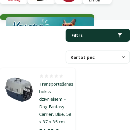
Aktuālie notikumi
Parametriskais filtrs
Atlasītie filtri
Produkti kategorijā Transportēšanas boksi un somas seskiem
Filtrs
Kārtot pēc
Atsauksmes 0%
Transportēšanas
bokss
dzīvniekiem –
Dog Fantasy
Carrier, Blue, 58
x 37 x 35 cm