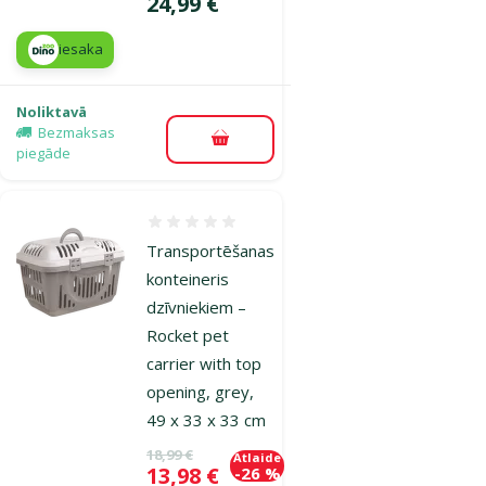
Cena
24,99 €
iesaka
Noliktavā
Bezmaksas
Pievienot grozam
piegāde
Atsauksmes 0%
Transportēšanas
konteineris
dzīvniekiem –
Rocket pet
carrier with top
opening, grey,
49 x 33 x 33 cm
Oriģinālā cena
18,99 €
Atlaide
Cena
13,98 €
-26 %