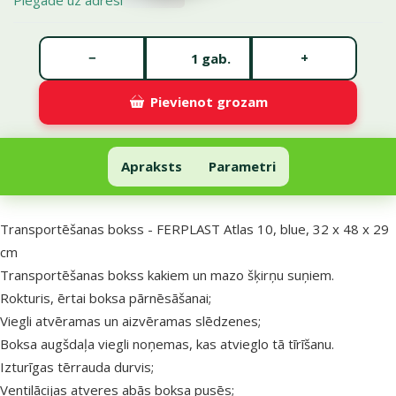
Gabalu skaits *
−
+
gab.
Pievienot grozam
Transportēšanas bokss - FERPLAST Atlas 10, blue, 32 x 48 x 29 cm
Pievienot grozam
Apraksts
Parametri
Uz lapas sākumu
superzoo.product.detail.content
Transportēšanas bokss - FERPLAST Atlas 10, blue, 32 x 48 x 29
cm
Transportēšanas bokss kakiem un mazo šķirņu suņiem.
Rokturis, ērtai boksa pārnēsāšanai;
Viegli atvēramas un aizvēramas slēdzenes;
Boksa augšdaļa viegli noņemas, kas atvieglo tā tīrīšanu.
Izturīgas tērrauda durvis;
Ventilācijas atveres abās boksa pusēs;