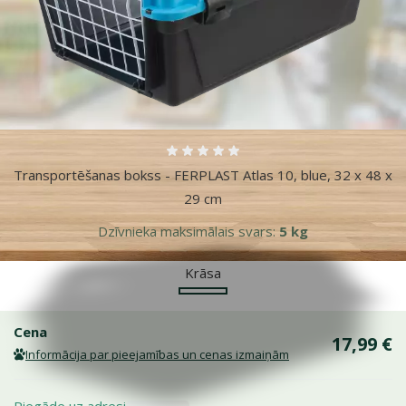
Atsauksmes 0%
Transportēšanas bokss - FERPLAST Atlas 10, blue, 32 x 48 x
29 cm
Dzīvnieka maksimālais svars:
5 kg
Krāsa
Zila
Cena
17,99 €
Informācija par pieejamības un cenas izmaiņām
Piegāde uz adresi