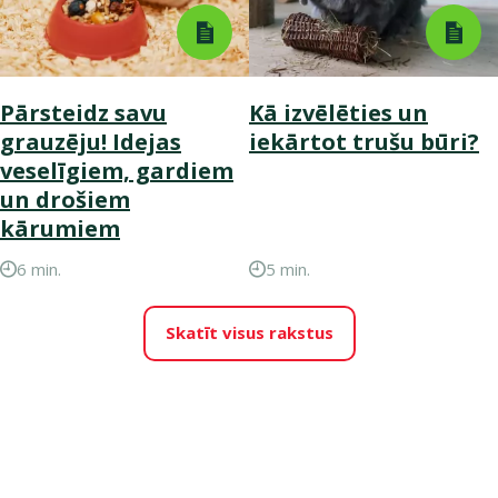
Pārsteidz savu
Kā izvēlēties un
grauzēju! Idejas
iekārtot trušu būri?
veselīgiem, gardiem
un drošiem
kārumiem
6 min.
5 min.
Skatīt visus rakstus