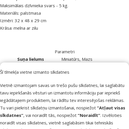
Maksimālais dzīvnieka svars - 5 kg.
Materiāls: palstmasa
Izmēri: 32 x 48 x 29 cm
Krāsa: melna ar zilu
Parametri
Suņa lielums
Miniatūrs, Mazs
Materiāls
Plastmasa
Šī tīmekļa vietne izmanto sīkdatnes
Krāsa
Zila
Garums
48 cm
Vietnē izmantojam savas un trešo pušu sīkdatnes, lai saglabātu
Augstums
29 cm
tavu iepirkšanās vēsturi un izmantotu informāciju par iepriekš
Dziļums
32,5 cm
iegādātajiem produktiem, lai rādītu tev interesējošas reklāmas.
Dzīvnieka maksimālais svars
5 kg
Tu vari piekrist sīkdatņu izmantošanai, nospiežot
“Atļaut visas
Zīmols
Ferplast
sīkdatnes”
, vai noraidīt tās, nospiežot
“Noraidīt”
. Izvēloties
Numurs katalogā
41439
noraidīt visas sīkdatnes, vietnē saglabāsim tikai tehniskās
EAN
798549148474