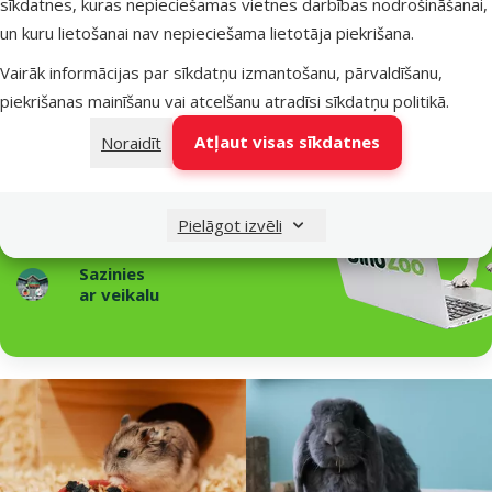
sīkdatnes, kuras nepieciešamas vietnes darbības nodrošināšanai,
Raksti un padomi
un kuru lietošanai nav nepieciešama lietotāja piekrišana.
Nepieciešama palīdzība?
Vairāk informācijas par sīkdatņu izmantošanu, pārvaldīšanu,
Sazinies ar mums, mēs palīdzēsim!
piekrišanas mainīšanu vai atcelšanu atradīsi
sīkdatņu politikā
.
Atļaut visas sīkdatnes
Noraidīt
Zvani – 26 100 502
P–Pk 9:00 – 17:00
Raksti
Pielāgot izvēli
tiešsaistes čatā
Sazinies
ar veikalu