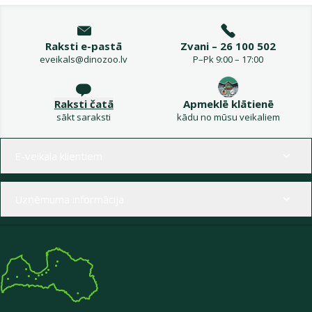
Raksti e-pastā
Zvani – 26 100 502
eveikals@dinozoo.lv
P–Pk 9:00 – 17:00
Raksti čatā
Apmeklē klātienē
sākt saraksti
kādu no mūsu veikaliem
Izvēlne kājenē
E-veikala klientiem
Uzņēmuma informācija