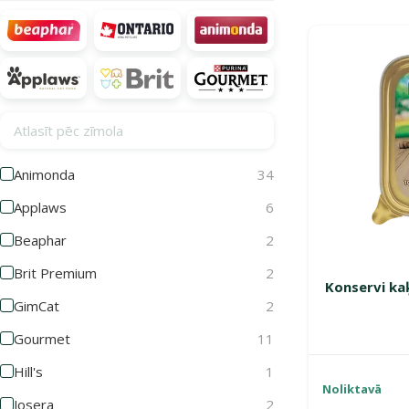
Produkti katego
Atlasīt pēc zīmola
Animonda
34
Applaws
6
Beaphar
2
Brit Premium
2
Konservi ka
GimCat
2
Gourmet
11
Hill's
1
Noliktavā
Josera
2