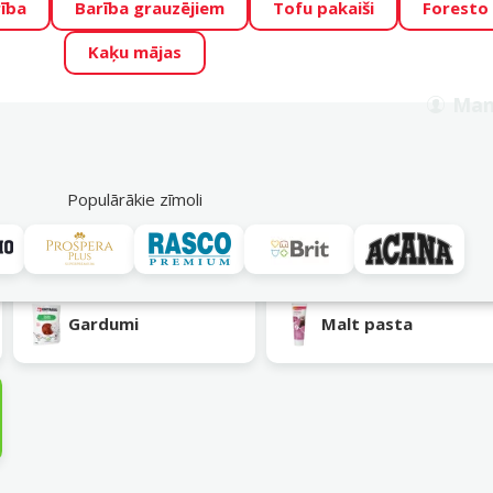
ība
Barība grauzējiem
Tofu pakaiši
Foresto
o Zoo piedāvā lieliskas cenas mīluļu TOP barībām! 🍖
→
Skat
Kaķu mājas
ADA ŪSAIŅI”!
Varbūt tieši Tavs mīlulis būs 2027. gada zvai
Man
Meklēt
als
Akciju piedāvājumi
Veikali
Pakalpojumi
P
39
Populārākie zīmoli
Gardumi
Malt pasta