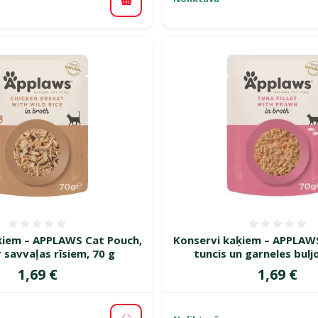
Pievienot grozam
Atsauksmes 0%
Atsauk
ķiem – APPLAWS Cat Pouch,
Konservi kaķiem – APPLAW
r savvaļas rīsiem, 70 g
tuncis un garneles bulj
Cena
Cena
1,69 €
1,69 €