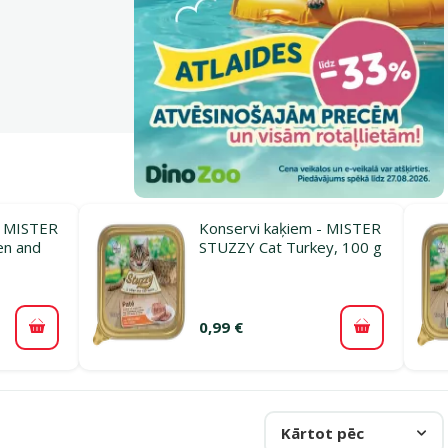
– MISTER
Konservi kaķiem - MISTER
en and
STUZZY Cat Turkey, 100 g
0,99 €
Pievienot grozam
Pievienot 
Kārtot pēc