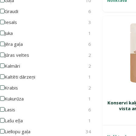
Gaļa
10
Noliktavā
Graudi
6
Iesals
3
Juka
1
Jēra gaļa
6
Jūras veltes
2
Kalmāri
2
Kaltēti dārzeņi
1
Krabis
2
Kukurūza
1
Konservi ka
vista a
Lasis
6
Lašu eļļa
1
Liellopu gaļa
34