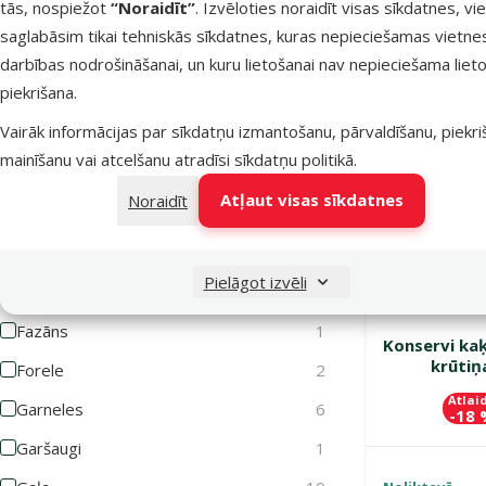
tās, nospiežot
“Noraidīt”
. Izvēloties noraidīt visas sīkdatnes, vi
Alus raugs
1
saglabāsim tikai tehniskās sīkdatnes, kuras nepieciešamas vietne
Anšovi
1
darbības nodrošināšanai, un kuru lietošanai nav nepieciešama lieto
TOP cena💛
piekrišana.
Augu izcelsmes produkti
1
Izdevīgi 🛍️
Vairāk informācijas par sīkdatņu izmantošanu, pārvaldīšanu, piekr
Bez graudiem
9
mainīšanu vai atcelšanu atradīsi
sīkdatņu politikā
.
Burkāni
2
Atļaut visas sīkdatnes
Noraidīt
Cūkgaļa
5
Dzīvnieku izcelsmes produkti
1
Pielāgot izvēli
Dārzeņi
4
Fazāns
1
Konservi ka
krūtiņa
Forele
2
Atlai
Garneles
6
-18
Garšaugi
1