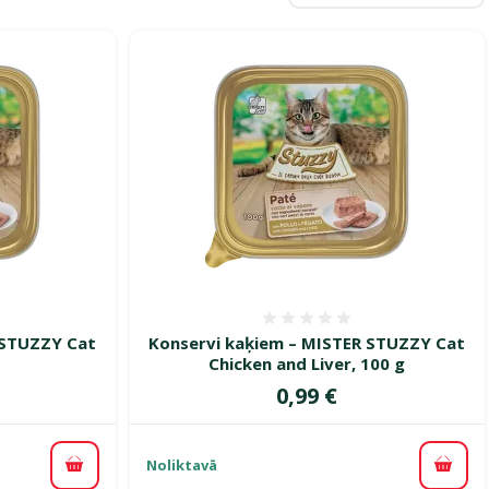
smes 0%
Atsauksmes 0%
 STUZZY Cat
Konservi kaķiem – MISTER STUZZY Cat
Chicken and Liver, 100 g
Cena
0,99 €
Noliktavā
Pievienot grozam
Pievi