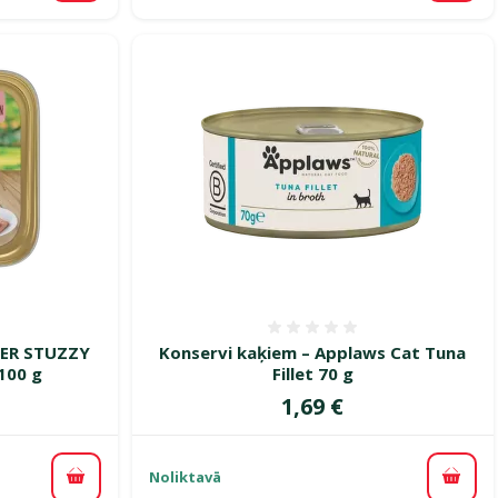
smes 0%
Atsauksmes 0%
TER STUZZY
Konservi kaķiem – Applaws Cat Tuna
 100 g
Fillet 70 g
Cena
1,69 €
Noliktavā
Pievienot grozam
Pievi