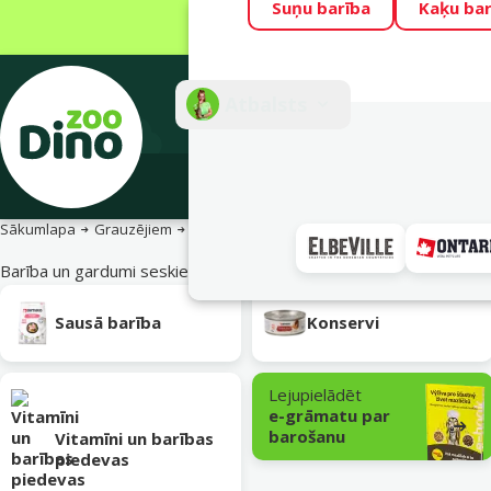
Suņu barība
Kaķu bar
Visu mēnesi Din
Fotokonkurss “G
Atbalsts
E-veik
Sākumlapa
Grauzējiem
Seskiem
Barība un gardumi
Barība un gardumi seskiem
Apakškategorija
Sausā barība
Konservi
Lejupielādēt
e-grāmatu par
barošanu
Vitamīni un barības
piedevas