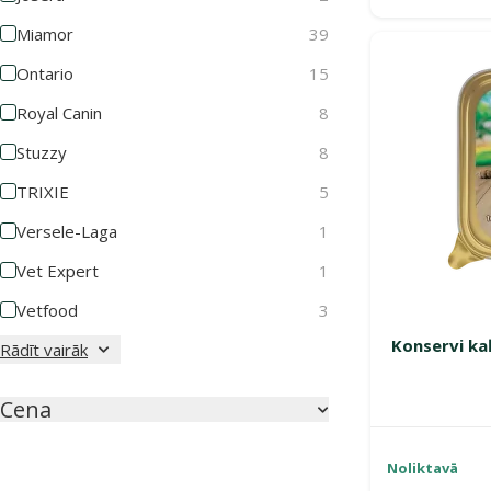
Miamor
39
Ontario
15
Royal Canin
8
Stuzzy
8
TRIXIE
5
Versele-Laga
1
Vet Expert
1
Vetfood
3
Konservi ka
Rādīt vairāk
Cena
Noliktavā