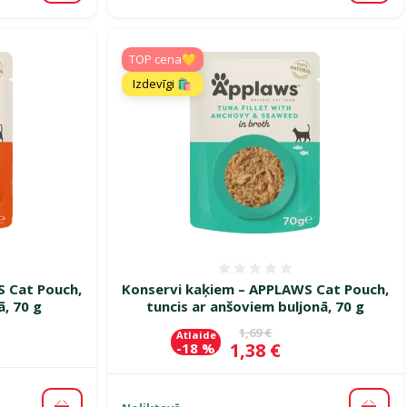
TOP cena💛
Izdevīgi 🛍️
smes 0%
Atsauksmes 0%
S Cat Pouch,
Konservi kaķiem – APPLAWS Cat Pouch,
ā, 70 g
tuncis ar anšoviem buljonā, 70 g
Oriģinālā cena
1,69 €
Atlaide
Cena
1,38 €
-18 %