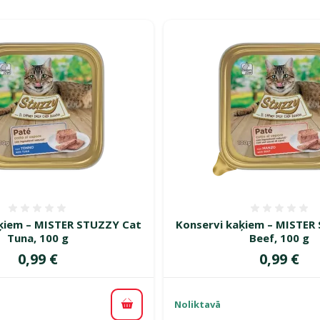
rijā Barība un gardumi seskiem
Atsauksmes 0%
Atsauk
ķiem – MISTER STUZZY Cat
Konservi kaķiem – MISTER
Tuna, 100 g
Beef, 100 g
Cena
Cena
0,99 €
0,99 €
Noliktavā
Pievienot grozam