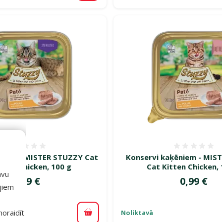
Atsauksmes 0%
Atsauk
ķiem – MISTER STUZZY Cat
Konservi kaķēniem - MIS
lized Chicken, 100 g
Cat Kitten Chicken,
avu
Cena
Cena
0,99 €
0,99 €
ajiem
 noraidīt
Noliktavā
Pievienot grozam