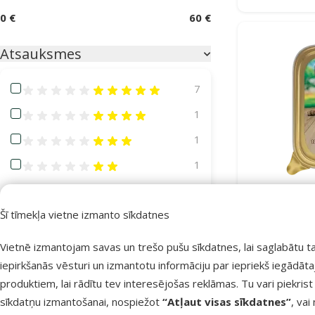
0 €
60 €
Atsauksmes
Atsauksmes 100%
7
Atsauksmes 80%
1
Atsauksmes 60%
1
Atsauksmes 40%
1
Atsauksmes 20%
0
Šī tīmekļa vietne izmanto sīkdatnes
Konservi ka
Steri
Sastāvs un garšas
Vietnē izmantojam savas un trešo pušu sīkdatnes, lai saglabātu t
Atlasīt pēc: sastāvs un garšas
iepirkšanās vēsturi un izmantotu informāciju par iepriekš iegādāt
produktiem, lai rādītu tev interesējošas reklāmas. Tu vari piekrist
sīkdatņu izmantošanai, nospiežot
“Atļaut visas sīkdatnes”
, vai
Aknas
5
Noliktavā