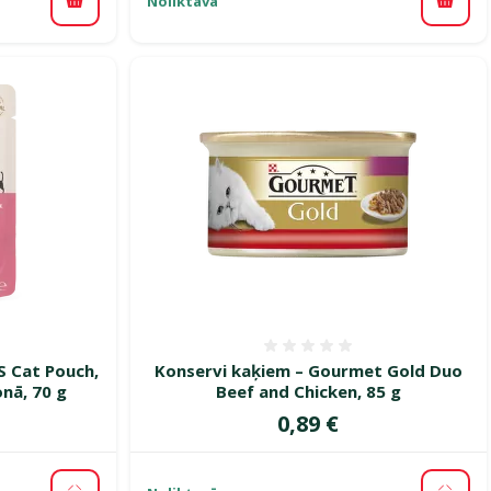
Noliktavā
Pievienot grozam
Pievi
smes 0%
Atsauksmes 0%
S Cat Pouch,
Konservi kaķiem – Gourmet Gold Duo
onā, 70 g
Beef and Chicken, 85 g
Cena
0,89 €