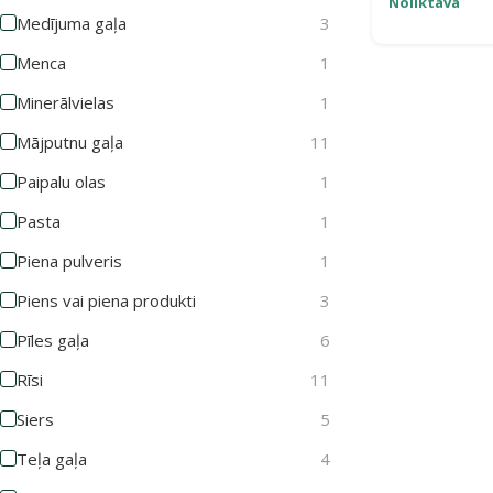
Noliktavā
Medījuma gaļa
3
Menca
1
Minerālvielas
1
Mājputnu gaļa
11
Paipalu olas
1
Pasta
1
Piena pulveris
1
Piens vai piena produkti
3
Pīles gaļa
6
Rīsi
11
Siers
5
Teļa gaļa
4