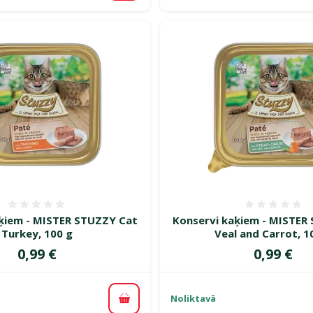
Atsauksmes 0%
Atsauk
ķiem - MISTER STUZZY Cat
Konservi kaķiem - MISTER
Turkey, 100 g
Veal and Carrot, 1
Cena
Cena
0,99 €
0,99 €
Noliktavā
Pievienot grozam