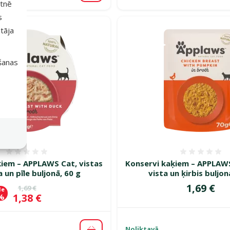
etnē
s
tāja
išanas
Atsauksmes 0%
Atsauk
ķiem – APPLAWS Cat, vistas
Konservi kaķiem – APPLAW
 un pīle buljonā, 60 g
vista un ķirbis buljon
Cena
1,69 €
Oriģinālā cena
1,69 €
de
Cena
1,38 €
 %
Noliktavā