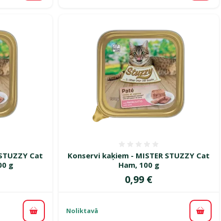
smes 0%
Atsauksmes 0%
 STUZZY Cat
Konservi kaķiem - MISTER STUZZY Cat
00 g
Ham, 100 g
Cena
0,99 €
Noliktavā
Pievienot grozam
Pievi