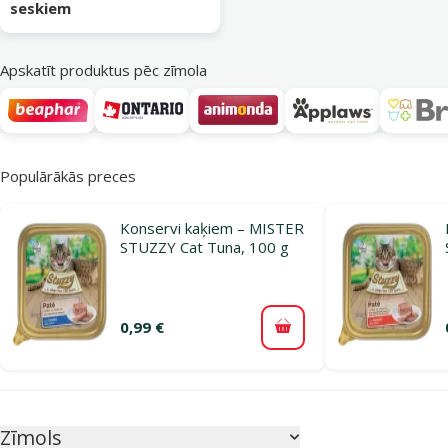
Apskatīt produktus pēc zīmola
Populārākās preces
Konservi kaķiem – MISTER
STUZZY Cat Tuna, 100 g
0,99 €
Pievienot grozam
Parametriskais filtrs
Atlasītie filtri
Zīmols