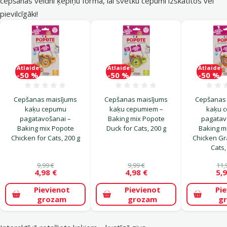
cepšanas veidni ķepiņu formā
, lai svētku cepumi izskatītos vēl
pievilcīgāki!
Atlaide
Atlaide
Atlaide
-50 %
-50 %
-50 %
Atsauksmes 0%
Atsauksmes 0%
Cepšanas maisījums
Cepšanas maisījums
Cepšanas 
kaķu cepumu
kaķu cepumiem –
kaķu 
pagatavošanai –
Baking mix Popote
pagatav
Baking mix Popote
Duck for Cats, 200 g
Baking m
Chicken for Cats, 200 g
Chicken Gra
Cats,
9,99 €
9,99 €
11,
4,98 €
4,98 €
5,9
Pievienot
Pievienot
Pi
grozam
grozam
g