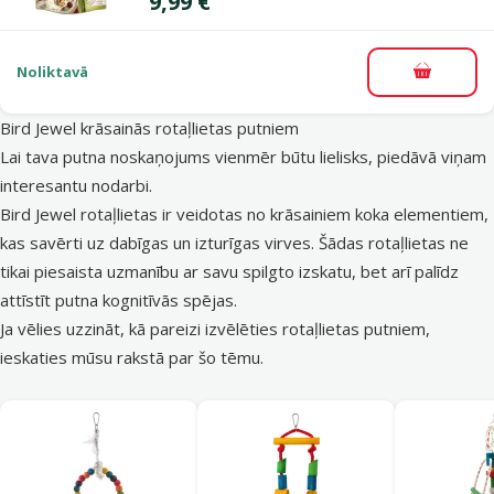
Cena
9,99 €
Noliktavā
Pievieno
Bird Jewel krāsainās rotaļlietas putniem
Lai tava putna noskaņojums vienmēr būtu lielisks, piedāvā viņam
interesantu nodarbi.
Bird Jewel rotaļlietas ir veidotas no krāsainiem koka elementiem,
kas savērti uz dabīgas un izturīgas virves. Šādas rotaļlietas ne
tikai piesaista uzmanību ar savu spilgto izskatu, bet arī palīdz
attīstīt putna kognitīvās spējas.
Ja vēlies uzzināt, kā pareizi izvēlēties rotaļlietas putniem,
ieskaties mūsu rakstā par šo tēmu
.