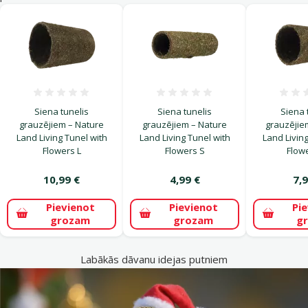
Atsauksmes 0%
Atsauksmes 0%
Siena tunelis
Siena tunelis
Siena 
grauzējiem – Nature
grauzējiem – Nature
grauzējie
Land Living Tunel with
Land Living Tunel with
Land Living
Flowers L
Flowers S
Flow
10,99 €
4,99 €
7,9
Pievienot
Pievienot
Pi
grozam
grozam
g
Labākās dāvanu idejas putniem