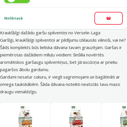
Noliktavā
Pievieno
Kraukšķīgi dažādu garšu spilventiņi no Versele-Laga
Garšīgi, kraukšķīgi spilventiņi ar pildījumu izklausās vilinoši, vai ne?
Šāds komplekts būs lieliska dāvana tavam grauzējam. Garšas ir
piemērotas dažādiem mīluļu veidiem: šinšilla novērtēs
aromātiskos garšaugu spilventiņus, bet jūrascūciņa ar prieku
pagaršos ābolu gardumu.
Gardumi nesatur cukuru, ir viegli sagremojami un bagātināti ar
omega taukskābēm. Šāda dāvana noteikti neatstās tavu mazo
draugu vienaldzīgu.