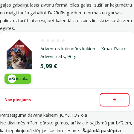
gaļas gabaliņi, lasis zivtiņu formā, pīles gaļas “suši” ar kaķumētru
un maigi tunča gabaliņi. Dažādās gardumu formas un garšas
palīdz uzturēt interesi, bet kalendāra dizains lieliski izskatās zem
eglītes.
Atsauksmes 0%
Adventes kalendārs kaķiem – Xmax Rasco
Advent cats, 96 g
Cena
5,99 €
iesaka
Nav pieejams
Apskatīt
Pārsteiguma dāvana kaķiem: JOY&TOY ola
Ne tikai mēs mīlam pārsteigumus, arī kaķi ir sajūsmā par brīžiem,
kad iepakojumā slēpjas kas interesants.
Šajā olā paslēpta