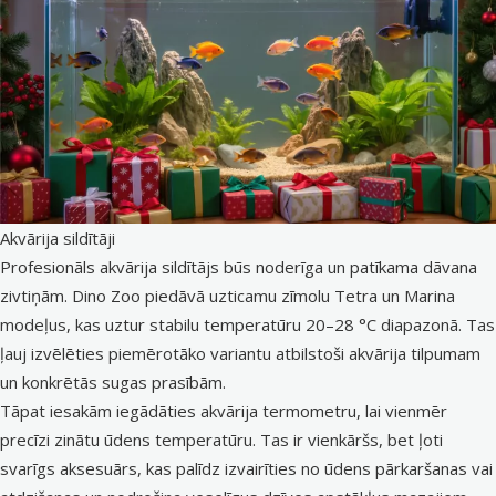
Akvārija sildītāji
Profesionāls akvārija sildītājs būs noderīga un patīkama dāvana
zivtiņām. Dino Zoo piedāvā uzticamu zīmolu Tetra un Marina
modeļus, kas uztur stabilu temperatūru 20–28 °C diapazonā. Tas
ļauj izvēlēties piemērotāko variantu atbilstoši akvārija tilpumam
un konkrētās sugas prasībām.
Tāpat iesakām iegādāties
akvārija termometru
, lai vienmēr
precīzi zinātu ūdens temperatūru. Tas ir vienkāršs, bet ļoti
svarīgs aksesuārs, kas palīdz izvairīties no ūdens pārkaršanas vai