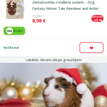
Ziemassvētku rotaļlieta suņiem – Dog
Fantasy Winter Tale Reindeer and Antler
Oriģinālā cena
11,99 €
Atlaide
Cena
8,98 €
-25 %
iesaka
Noliktavā
Pievieno
Labākās dāvanu idejas grauzējiem