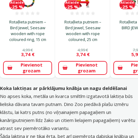
Atlaide
Atlaide
Atlaide
-25 %
-25 %
-25 %
Atsauksmes 0%
Atsauksmes 0%
Rotaļlieta putniem –
Rotaļlieta putniem –
Rotaļlieta
Bird Jewel, Seesaw
Bird Jewel, Seesaw
BIRD JEW
wooden with rope
wooden with rope
coloured ring, 15 cm
coloured, 25 cm
4,99 €
4,99 €
7,9
3,74 €
3,74 €
5,9
Pievienot
Pievienot
Pi
grozam
grozam
g
Koka laktiņas ar pārklājumu knābja un nagu deldēšanai
No apses koka, metāla un kvarca smiltīm izgatavotā laktiņa būs
lieliska dāvana tavam putnam. Dino Zoo piedāvā plašu izmēru
klāstu, lai katrs putns (no viļņainajiem papagaiļiem un
kanārijputniņiem līdz žako un citiem lielajiem papagaiļiem) varētu
atrast sev piemērotāko variantu.
Šāda laktiņa ir ne tikai ērta, bet arī piemērota dabiskai knābja un