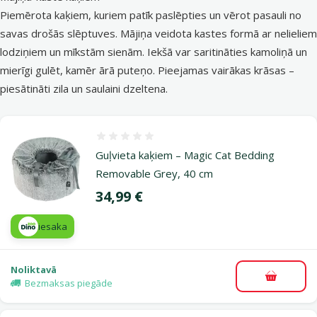
Piemērota kaķiem, kuriem patīk paslēpties un vērot pasauli no
savas drošās slēptuves. Mājiņa veidota kastes formā ar nelieliem
lodziņiem un mīkstām sienām. Iekšā var saritināties kamoliņā un
mierīgi gulēt, kamēr ārā puteņo. Pieejamas vairākas krāsas –
piesātināti zila un saulaini dzeltena.
Atsauksmes 0%
Guļvieta kaķiem – Magic Cat Bedding
Removable Grey, 40 cm
Cena
34,99 €
iesaka
Noliktavā
Pievieno
Bezmaksas piegāde