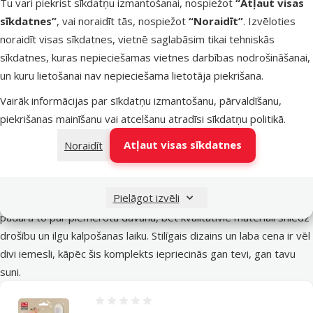
Tu vari piekrist sīkdatņu izmantošanai, nospiežot
“Atļaut visas
rotaļlieta suņiem - Dog
rotaļlieta suņiem - Dog
rotaļlieta 
sīkdatnes”
, vai noraidīt tās, nospiežot
“Noraidīt”
. Izvēloties
Fantasy, Xmas
Fantasy, Xmas Santa
Fantas
noraidīt visas sīkdatnes, vietnē saglabāsim tikai tehniskās
Snowman with Hat,
with Hat, Squeaky, 40
Penguin 
Squeaky, 40 cm
cm
Squeaky
sīkdatnes, kuras nepieciešamas vietnes darbības nodrošināšanai,
un kuru lietošanai nav nepieciešama lietotāja piekrišana.
8,99 €
8,99 €
8,9
6,74 €
6,74 €
6,7
Vairāk informācijas par sīkdatņu izmantošanu, pārvaldīšanu,
Pievienot
Pievienot
Pi
piekrišanas mainīšanu vai atcelšanu atradīsi
sīkdatņu politikā
.
grozam
grozam
g
Atļaut visas sīkdatnes
Noraidīt
Rotaļlieta ziemeļbrieža formā un rotaļlieta raga formā
Ja tavs suns dievina košļāt rotaļlietas, šis komplekts ar divām
Pielāgot izvēli
izturīgām gumijas rotaļlietām būs lieliska izvēle. Svētku tematika
padara to par piemērotu dāvanu, bet kvalitatīvie materiāli sniedz
drošību un ilgu kalpošanas laiku. Stilīgais dizains un laba cena ir vēl
divi iemesli, kāpēc šis komplekts iepriecinās gan tevi, gan tavu
suni.
Atsauksmes 0%