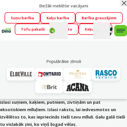
Biežāk meklētie vaicājumi
Aiz
Visu mēnesi Dino Zoo piedāvā lieliskas cenas mīluļu TOP
barībām! 🍖
→
Skatīt piedāvājumu!
Suņu barība
Kaķu barība
Barība grauzējiem
Tofu pakaiši
Foresto
Kaķu mājas
Fotokonkurss “GADA ŪSAIŅI”!
Varbūt tieši Tavs mīlulis
Mans
Mans
konts
Atbalsts
grozs
me
būs 2027. gada zvaigzne
→
Piedalīties
Mek
Suņi
Populārākie zīmoli
Labākās dāvanu idejas Tavam mīlulim
Katru gadu līdz ar pirmo sniegu mūs pārņem svētku
gaidas. Un ir svarīgi atcerēties, ka svētkus gaidām ne tikai
mēs. Arī mājdzīvnieki ir pelnījuši savu pārsteigumu zem
eglītes. Dino Zoo eksperti ir sagatavojuši labāko dāvanu
izlasi suņiem, kaķiem, putniem, zivtiņām un pat
eksotiskiem mīluļiem. Izlasi rakstu, lai iedvesmotos un
izvēlētos to, kas iepriecinās tieši tavu mīluli. Galu galā tieši
tu vislabāk zini, ko viņš šogad vēlas.