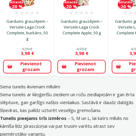
Atlaide
Atlaide
Atlaide
-20 %
-20 %
-20 %
Atsauksmes 0%
Atsauksmes 0%
Gardums grauzējiem –
Gardums grauzējiem –
Gardums gr
Versele-Laga Crock
Versele-Laga Crock
Versele-L
Complete, burkāns, 50
Complete Apple, 50 g
Complete H
g
4,99 €
4,99 €
4,9
3,98 €
3,98 €
3,9
Pievienot
Pievienot
Pi
grozam
grozam
g
Siena tunelis ikvienam mīlulim
Siena tunelis ar kliņģerīšu ziediem un rožu ziedlapiņām ir gan ērta
slēptuve, gan garšīgs našķis vienlaikus. Sastāvā ir daudz dabīgās
šķiedras, kas palīdz uzturēt veselīgu gremošanu.
Tunelis pieejams trīs izmēros
– S, M un L, lai katrs mīlulis no
kāmīša līdz jūrascūciņai vai pat trusim varētu atrast sev
piemērotāko variantu.