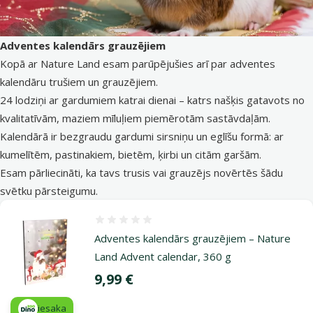
Adventes kalendārs grauzējiem
Kopā ar Nature Land esam parūpējušies arī par adventes
kalendāru trušiem un grauzējiem.
24 lodziņi ar gardumiem katrai dienai – katrs našķis gatavots no
kvalitatīvām, maziem mīluļiem piemērotām sastāvdaļām.
Kalendārā ir bezgraudu gardumi sirsniņu un eglīšu formā: ar
kumelītēm, pastinakiem, bietēm, ķirbi un citām garšām.
Esam pārliecināti, ka tavs trusis vai grauzējs novērtēs šādu
svētku pārsteigumu.
Atsauksmes 0%
Adventes kalendārs grauzējiem – Nature
Land Advent calendar, 360 g
Cena
9,99 €
iesaka