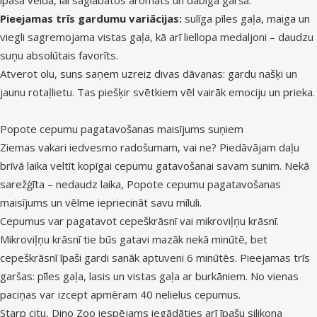
Pieejamas trīs gardumu variācijas:
sulīga pīles gaļa, maiga un
viegli sagremojama vistas gaļa, kā arī liellopa medaljoni – daudzu
suņu absolūtais favorīts.
Atverot olu, suns saņem uzreiz divas dāvanas: gardu našķi un
jaunu rotaļlietu. Tas piešķir svētkiem vēl vairāk emociju un prieka.
Popote cepumu pagatavošanas maisījums suņiem
Ziemas vakari iedvesmo radošumam, vai ne? Piedāvājam daļu
brīvā laika veltīt kopīgai cepumu gatavošanai savam sunim. Nekā
sarežģīta – nedaudz laika, Popote cepumu pagatavošanas
maisījums un vēlme iepriecināt savu mīluli.
Cepumus var pagatavot cepeškrāsnī vai mikroviļņu krāsnī.
Mikroviļņu krāsnī tie būs gatavi mazāk nekā minūtē, bet
cepeškrāsnī īpaši gardi sanāk aptuveni 6 minūtēs. Pieejamas trīs
garšas: pīles gaļa, lasis un vistas gaļa ar burkāniem. No vienas
paciņas var izcept apmēram 40 nelielus cepumus.
Starp citu, Dino Zoo iespējams iegādāties arī īpašu
silikona