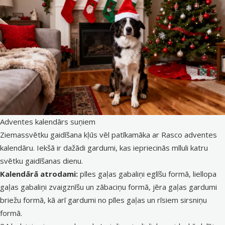
Adventes kalendārs suņiem
Ziemassvētku gaidīšana kļūs vēl patīkamāka ar Rasco adventes
kalendāru. Iekšā ir dažādi gardumi, kas iepriecinās mīluli katru
svētku gaidīšanas dienu.
Kalendārā atrodami:
pīles gaļas gabaliņi eglīšu formā, liellopa
gaļas gabaliņi zvaigznīšu un zābaciņu formā, jēra gaļas gardumi
briežu formā, kā arī gardumi no pīles gaļas un rīsiem sirsniņu
formā.