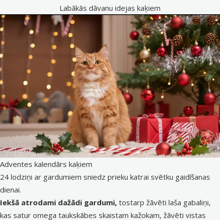
Labākās dāvanu idejas kaķiem
Adventes kalendārs kaķiem
24 lodziņi ar gardumiem sniedz prieku katrai svētku gaidīšanas
dienai.
Iekšā atrodami dažādi gardumi,
tostarp žāvēti laša gabaliņi,
kas satur omega taukskābes skaistam kažokam, žāvēti vistas