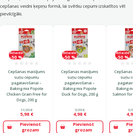
cepšanas veidni ķepiņu formā
, lai svētku cepumi izskatītos vēl
pievilcīgāki.
Atlaide
Atlaide
Atlaide
-50 %
-50 %
-50 %
Atsauksmes 0%
Atsauksmes 0%
Cepšanas maisījums
Cepšanas maisījums
Cepšanas 
suņu cepumu
suņu cepumu
suņu 
pagatavošanai –
pagatavošanai –
pagatav
Baking mix Popote
Baking mix Popote
Baking m
Chicken Grain Free for
Duck for Dogs, 200 g
Salmon for 
Dogs, 200 g
11,99 €
9,99 €
9,9
5,98 €
4,98 €
4,9
Pievienot
Pievienot
Pi
grozam
grozam
g