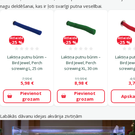
nagu deldēšanai, kas ir ļoti svarīgi putna veselībai.
Atlaide
Atlaide
Atlaide
-25 %
-25 %
-25 %
Atsauksmes 0%
Atsauksmes 0%
Laktiņa putnu būrim –
Laktiņa putnu būrim –
Laktiņa pu
Bird Jewel, Perch
Bird Jewel, Perch
Bird Jew
screwing L, 25 cm
screwing XL, 30 cm
screwing
7,99 €
11,99 €
4,9
5,98 €
8,98 €
3,7
Pievienot
Pievienot
Apska
grozam
grozam
Labākās dāvanu idejas akvārija zivtiņām