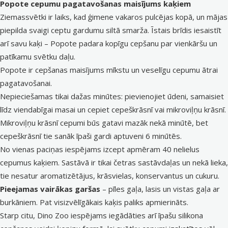
Popote cepumu pagatavošanas maisījums kaķiem
Ziemassvētki ir laiks, kad ģimene vakaros pulcējas kopā, un mājas
piepilda svaigi ceptu gardumu siltā smarža. Īstais brīdis iesaistīt
arī savu kaķi – Popote padara kopīgu cepšanu par vienkāršu un
patīkamu svētku daļu.
Popote ir cepšanas maisījums mīkstu un veselīgu cepumu ātrai
pagatavošanai.
Nepieciešamas tikai dažas minūtes: pievienojiet ūdeni, samaisiet
līdz viendabīgai masai un cepiet cepeškrāsnī vai mikroviļņu krāsnī.
Mikroviļņu krāsnī cepumi būs gatavi mazāk nekā minūtē, bet
cepeškrāsnī tie sanāk īpaši gardi aptuveni 6 minūtēs.
No vienas paciņas iespējams izcept apmēram 40 nelielus
cepumus kaķiem. Sastāvā ir tikai četras sastāvdaļas un nekā lieka,
tie nesatur aromatizētājus, krāsvielas, konservantus un cukuru.
Pieejamas vairākas garšas
– pīles gaļa, lasis un vistas gaļa ar
burkāniem. Pat visizvēlīgākais kaķis paliks apmierināts.
Starp citu, Dino Zoo iespējams iegādāties arī īpašu
silikona