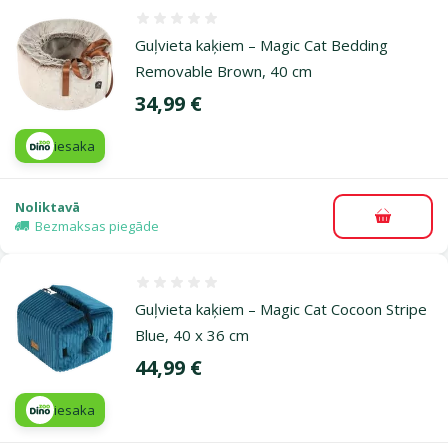
Atsauksmes 0%
Guļvieta kaķiem – Magic Cat Bedding
Removable Brown, 40 cm
Cena
34,99 €
iesaka
Noliktavā
Pievieno
Bezmaksas piegāde
Atsauksmes 0%
Guļvieta kaķiem – Magic Cat Cocoon Stripe
Blue, 40 x 36 cm
Cena
44,99 €
iesaka