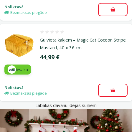
Noliktavā
Pievieno
Bezmaksas piegāde
Atsauksmes 0%
Guļvieta kaķiem – Magic Cat Cocoon Stripe
Mustard, 40 x 36 cm
Cena
44,99 €
iesaka
Noliktavā
Pievieno
Bezmaksas piegāde
Labākās dāvanu idejas suņiem