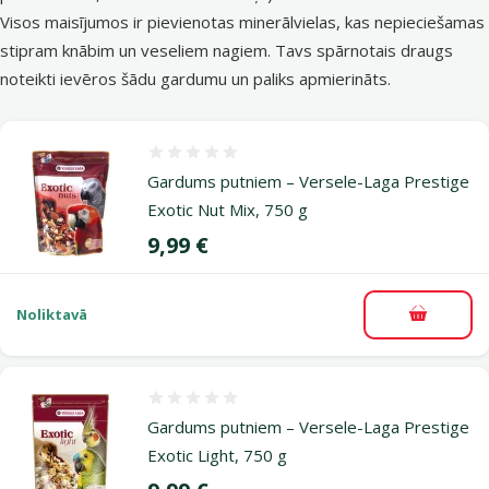
Visos maisījumos ir pievienotas minerālvielas, kas nepieciešamas
stipram knābim un veseliem nagiem. Tavs spārnotais draugs
noteikti ievēros šādu gardumu un paliks apmierināts.
Atsauksmes 0%
Gardums putniem – Versele-Laga Prestige
Exotic Nut Mix, 750 g
Cena
9,99 €
Noliktavā
Pievieno
Atsauksmes 0%
Gardums putniem – Versele-Laga Prestige
Exotic Light, 750 g