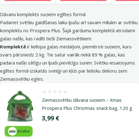
Dāvanu komplekts suņiem eglītes formā
Padariet svētku gaidīšanas laiku īpašu arī savam mīlulim ar svētku
komplektu no Prospera Plus. Šajā gardumu komplektā atrodami
gaļas našķi, kas radīti tieši Ziemassvētkiem.
Komplektā
ir liellopa gaļas medaljoni, piemēroti suņiem, kuru
svars pārsniedz 2 kg. Tie satur vairāk nekā 89 % gaļas, kas
padara našķi sātīgu un īpaši pievilcīgu sunim. Svētku iesaiņojums
eglītes formā izskatās svinīgi un kļūs par lielisku dekoru zem
Ziemassvētku egles.
Atsauksmes 0%
Ziemassvētku dāvana suņiem – Xmas
Prospera Plus Christmas snack bag, 120 g
Cena
3,99 €
iesaka