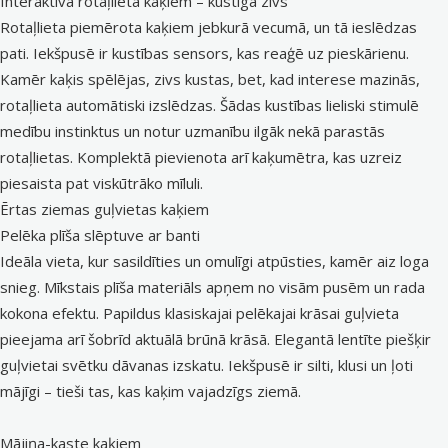
Interaktīvā rotaļlieta kaķiem – kustīgā zivs
Rotaļlieta piemērota kaķiem jebkurā vecumā, un tā ieslēdzas
pati. Iekšpusē ir kustības sensors, kas reaģē uz pieskārienu.
Kamēr kaķis spēlējas, zivs kustas, bet, kad interese mazinās,
rotaļlieta automātiski izslēdzas. Šādas kustības lieliski stimulē
medību instinktus un notur uzmanību ilgāk nekā parastās
rotaļlietas. Komplektā pievienota arī kaķumētra, kas uzreiz
piesaista pat viskūtrāko mīluli.
Ērtas ziemas guļvietas kaķiem
Pelēka plīša slēptuve ar banti
Ideāla vieta, kur sasildīties un omulīgi atpūsties, kamēr aiz loga
snieg. Mīkstais plīša materiāls apņem no visām pusēm un rada
kokona efektu. Papildus klasiskajai pelēkajai krāsai guļvieta
pieejama arī šobrīd aktuālā brūnā krāsā. Elegantā lentīte piešķir
guļvietai svētku dāvanas izskatu. Iekšpusē ir silti, klusi un ļoti
mājīgi – tieši tas, kas kaķim vajadzīgs ziemā.
Mājiņa-kaste kaķiem