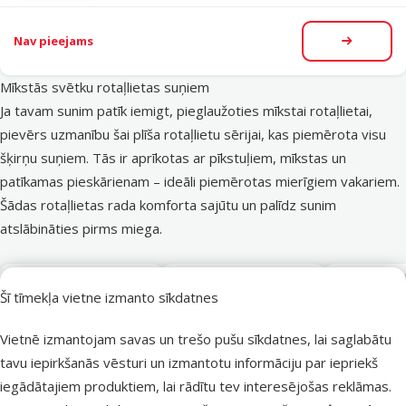
Nav pieejams
Apskatīt
Mīkstās svētku rotaļlietas suņiem
Ja tavam sunim patīk iemigt, pieglaužoties mīkstai rotaļlietai,
pievērs uzmanību šai plīša rotaļlietu sērijai, kas piemērota visu
šķirņu suņiem. Tās ir aprīkotas ar pīkstuļiem, mīkstas un
patīkamas pieskārienam – ideāli piemērotas mierīgiem vakariem.
Šādas rotaļlietas rada komforta sajūtu un palīdz sunim
atslābināties pirms miega.
Šī tīmekļa vietne izmanto sīkdatnes
Vietnē izmantojam savas un trešo pušu sīkdatnes, lai saglabātu
Atlaide
Atlaide
Atlaide
-25 %
-25 %
-25 %
tavu iepirkšanās vēsturi un izmantotu informāciju par iepriekš
Atsauksmes 0%
Atsauksmes 0%
iegādātajiem produktiem, lai rādītu tev interesējošas reklāmas.
Ziemassvētku
Ziemassvētku
Ziemas