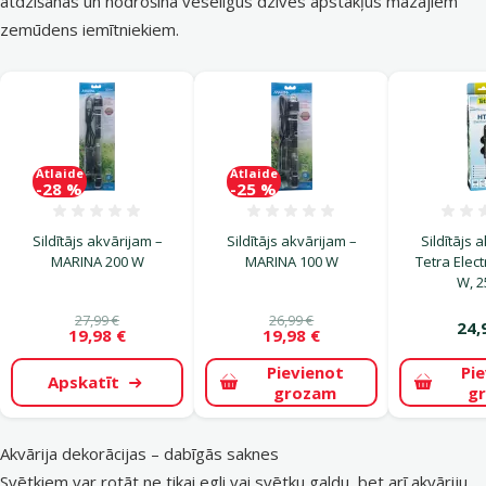
atdzišanas un nodrošina veselīgus dzīves apstākļus mazajiem
zemūdens iemītniekiem.
Atlaide
Atlaide
-28 %
-25 %
Atsauksmes 0%
Atsauksmes 0%
Sildītājs akvārijam –
Sildītājs akvārijam –
Sildītājs 
MARINA 200 W
MARINA 100 W
Tetra Elect
W, 2
27,99 €
26,99 €
24,
19,98 €
19,98 €
Pievienot
Pi
Apskatīt
grozam
g
Akvārija dekorācijas – dabīgās saknes
Svētkiem var rotāt ne tikai egli vai svētku galdu, bet arī akvāriju.