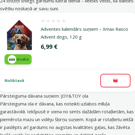
24 lodziņi sniegs gardumu katrai dienai – lielisks veids, kā dalīties
svētku noskaņā ar savu suni.
Atsauksmes 0%
Adventes kalendārs suņiem – Xmax Rasco
Advent dogs, 120 g
Cena
6,99 €
iesaka
Noliktavā
Pievieno
Pārsteiguma dāvana suņiem: JOY&TOY ola
Pārsteiguma ola ir dāvana, kas noteikti uzlabos mīluļa
garastāvokli. Iekšpusē ir viena no simts dažādām rotaļlietām, kas
piemērota mazu un vidēju šķirņu suņiem. Kopā ar rotaļlietu iekšā
ir paslēpts arī gardums no augstas kvalitātes gaļas, kas žāvēta
īpašā veidā, lai saglabātos aromāts un dabīgā garša.