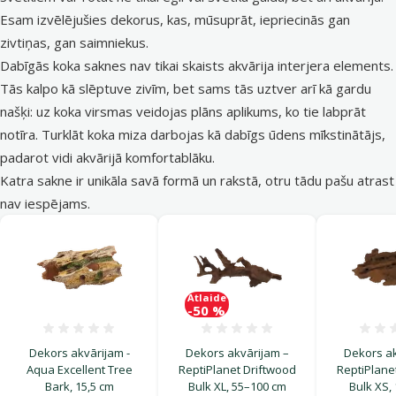
Esam izvēlējušies dekorus, kas, mūsuprāt, iepriecinās gan
zivtiņas, gan saimniekus.
Dabīgās koka saknes nav tikai skaists akvārija interjera elements.
Tās kalpo kā slēptuve zivīm, bet sams tās uztver arī kā gardu
našķi: uz koka virsmas veidojas plāns aplikums, ko tie labprāt
notīra. Turklāt koka miza darbojas kā dabīgs ūdens mīkstinātājs,
padarot vidi akvārijā komfortablāku.
Katra sakne ir unikāla savā formā un rakstā, otru tādu pašu atrast
nav iespējams.
Atlaide
-50 %
Atsauksmes 0%
Atsauksmes 0%
Dekors akvārijam -
Dekors akvārijam –
Dekors ak
Aqua Excellent Tree
ReptiPlanet Driftwood
ReptiPlane
Bark, 15,5 cm
Bulk XL, 55–100 cm
Bulk XS,