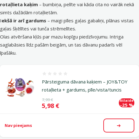
rotaļlieta kaķim
– bumbiņa, pelīte vai kāda cita no vairāk nekā
simts dažādām rotaļlietām.
I
ekšā ir arī gardums
– maigi pīles gaļas gabaliņi, plānas vistas
gaļas šķēlītes vai tunča strēmelītes.
Olas atvēršana kļūs par mazu kopīgu piedzīvojumu. Intriga
saglabāsies līdz pašām beigām, un tas dāvanu padarīs vēl
īpašāku.
Atsauksmes 0%
Pārsteiguma dāvana kaķiem – JOY&TOY
rotaļlieta + gardums, pīle/vista/tuncis
Oriģinālā cena
7,99 €
Atlaide
Cena
5,98 €
-25 %
Nav pieejams
Apskatīt