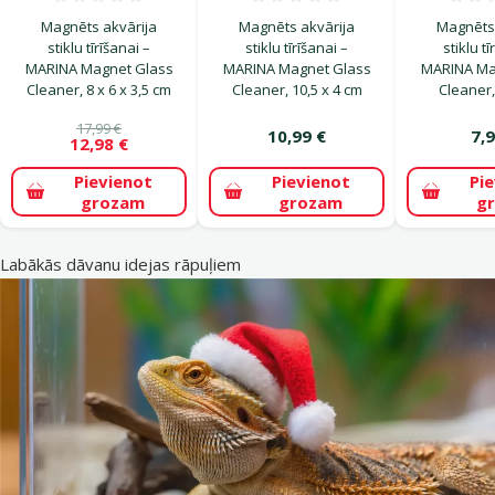
Atsauksmes 0%
Atsauksmes 0%
Magnēts akvārija
Magnēts akvārija
Magnēts 
stiklu tīrīšanai –
stiklu tīrīšanai –
stiklu tī
MARINA Magnet Glass
MARINA Magnet Glass
MARINA Ma
Cleaner, 8 x 6 x 3,5 cm
Cleaner, 10,5 x 4 cm
Cleaner,
17,99 €
10,99 €
7,9
12,98 €
Pievienot
Pievienot
Pi
grozam
grozam
g
Labākās dāvanu idejas rāpuļiem