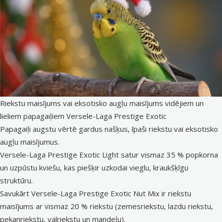
Riekstu maisījums vai eksotisko augļu maisījums vidējiem un
lieliem papagaiļiem Versele-Laga Prestige Exotic
Papagaiļi augstu vērtē gardus našķus, īpaši riekstu vai eksotisko
augļu maisījumus.
Versele-Laga Prestige Exotic Light satur vismaz 35 % popkorna
un uzpūstu kviešu, kas piešķir uzkodai vieglu, kraukšķīgu
struktūru.
Savukārt Versele-Laga Prestige Exotic Nut Mix ir riekstu
maisījums ar vismaz 20 % riekstu (zemesriekstu, lazdu riekstu,
pekanriekstu, valriekstu un mandeļu).