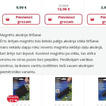
21,99 €
9,99 €
3,9
10,98 €
Pievienot
Pievienot
Pi
grozam
grozam
g
Magnēts akvārija tīrīšanai
Ērts ārējais magnēts būs lielisks palīgs akvārija stikla tīrīšanai.
Vairs nekādu slapju roku: novieto magnēta iekšējo daļu akvārijā,
bet ārējo turi ārpusē. Kustinot magnētu pa stiklu, tas attīra
virsmu no otras puses bez piepūles. Piedāvājam vairākus
izmērus, lai ikviens varētu izvēlēties tieši savam akvārijam
piemērotāko variantu.
Atlaide
-27 %