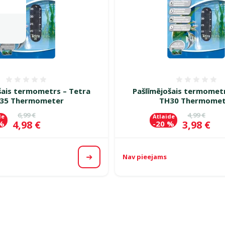
Atsauksmes 0%
Atsauk
šais termometrs – Tetra
Pašlīmējošais termometr
35 Thermometer
TH30 Thermomet
Oriģinālā cena
Oriģinālā c
6,99 €
4,99 €
de
Atlaide
Cena
Cena
4,98 €
3,98 €
 %
-20 %
Nav pieejams
Apskatīt