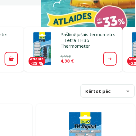
etrs –
Pašlīmējošais termometrs
– Tetra TH35
Thermometer
6,99 €
Atlaide
Atl
4,98 €
Pievienot grozam
Apskatīt
-28 %
-2
Kārtot pēc