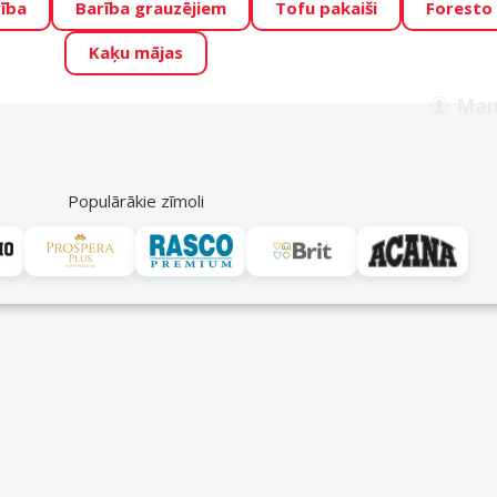
ība
Barība grauzējiem
Tofu pakaiši
Foresto
o Zoo piedāvā lieliskas cenas mīluļu TOP barībām! 🍖
→
Skat
Kaķu mājas
ADA ŪSAIŅI”!
Varbūt tieši Tavs mīlulis būs 2027. gada zvai
Man
Meklēt
als
Akciju piedāvājumi
Veikali
Pakalpojumi
P
39
Populārākie zīmoli
termometri