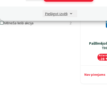
Pielāgot izvēli
Īpašie piedāvājumi
Mēneša lielā akcija
2
Pašlīmējo
TH
Atlai
-28
Nav pieejams