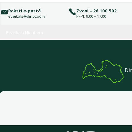
Raksti e-pastā
Zvani – 26 100 502
eveikals@dinozoo.lv
P–Pk 9:00 – 17:00
Izvēlne kājenē
E-veikala klientiem
Di