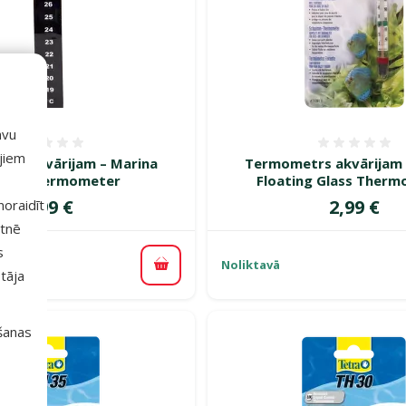
avu
Atsauksmes 0%
Atsauk
ajiem
rs akvārijam – Marina
Termometrs akvārijam 
ital Thermometer
Floating Glass Ther
Cena
Cena
1,99 €
2,99 €
 noraidīt
etnē
s
Noliktavā
Pievienot grozam
tāja
išanas