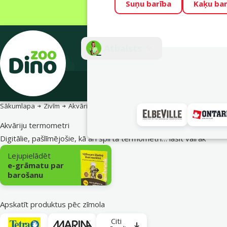
Suņu barība
Kaķu bar
Visu mēnesi Din
Fotokonkurss “G
Atbalsts
E-veik
Sākumlapa
Zivīm
Akvāriju aprīkojums un rezerves daļas
Akvāriju 
Akvāriju termometri
Digitālie, pašlīmējošie, kā arī spirta termometri…
lasīt vairāk
Apakškategorija
Lejupielādēt
e-grāmatu par
barošanu
Apskatīt produktus pēc zīmola
Citi