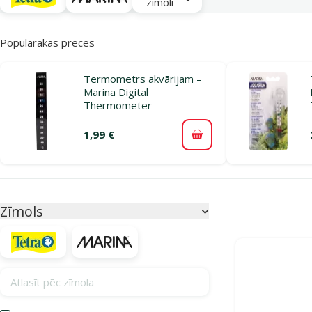
zīmoli
Populārākās preces
Termometrs akvārijam –
Marina Digital
Thermometer
1,99 €
Pievienot grozam
Parametriskais filtrs
Atlasītie filtri
Zīmols
Produkti katego
Atlasīt pēc zīmola