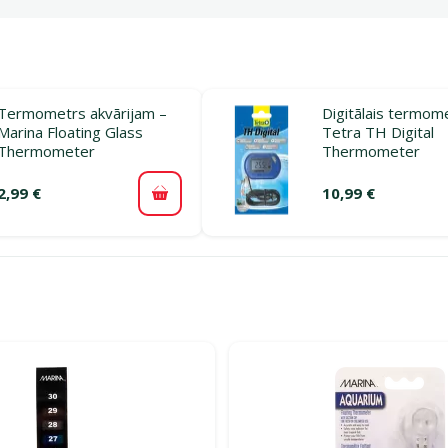
Termometrs akvārijam –
Digitālais termom
Marina Floating Glass
Tetra TH Digital
Thermometer
Thermometer
2,99 €
10,99 €
Pievienot grozam
rijā Akvāriju termometri