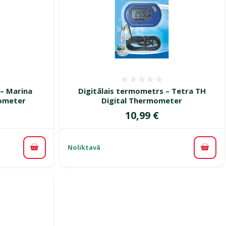
smes 0%
Atsauksmes 0%
– Marina
Digitālais termometrs – Tetra TH
mometer
Digital Thermometer
Cena
10,99 €
Noliktavā
Pievienot grozam
Pievi