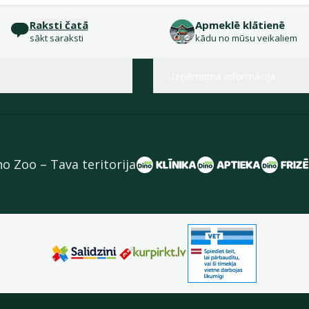
Raksti čatā
Apmeklē klātienē
sākt saraksti
kādu no mūsu veikaliem
Uzņēmuma informācija
no Zoo – Tava teritorija