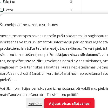
Marina
2
Tetra
3
Cena
Šī tīmekļa vietne izmanto sīkdatnes
Vietnē izmantojam savas un trešo pušu sīkdatnes, lai saglabātu t
iepirkšanās vēsturi un izmantotu informāciju par iepriekš iegādāt
Termomet
1 €
11 €
Dig
produktiem, lai rādītu tev interesējošas reklāmas. Tu vari piekrist
sīkdatņu izmantošanai, nospiežot
“Atļaut visas sīkdatnes”
, vai
Atsauksmes
tās, nospiežot
“Noraidīt”
. Izvēloties noraidīt visas sīkdatnes, vi
saglabāsim tikai tehniskās sīkdatnes, kuras nepieciešamas vietne
Noliktavā
Atsauksmes 100%
0
darbības nodrošināšanai, un kuru lietošanai nav nepieciešama lieto
piekrišana.
Atsauksmes 80%
0
Vairāk informācijas par sīkdatņu izmantošanu, pārvaldīšanu, piekr
Atsauksmes 60%
0
mainīšanu vai atcelšanu atradīsi
sīkdatņu politikā
.
Atsauksmes 40%
0
Atļaut visas sīkdatnes
Noraidīt
Atsauksmes 20%
0