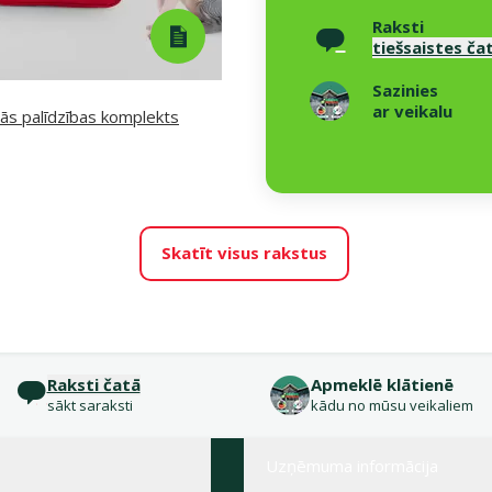
Raksti
tiešsaistes ča
Sazinies
ar veikalu
ās palīdzības komplekts
Skatīt visus rakstus
Raksti čatā
Apmeklē klātienē
sākt saraksti
kādu no mūsu veikaliem
Uzņēmuma informācija