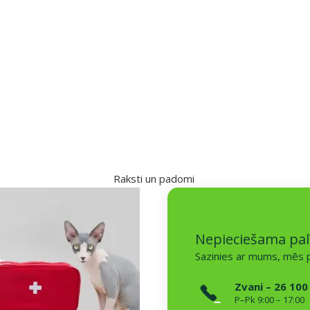
Raksti un padomi
Nepieciešama pal
Sazinies ar mums, mēs p
Zvani – 26 100
P–Pk 9:00 – 17:00