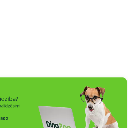
īdzība?
alīdzēsim!
 502