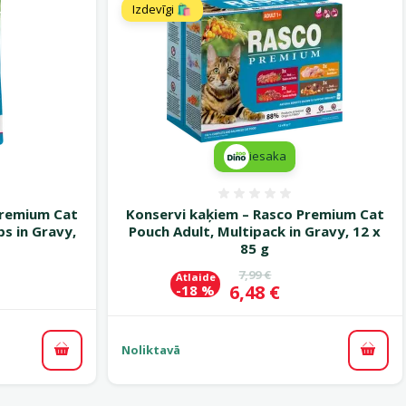
Izdevīgi 🛍️
iesaka
smes 0%
Atsauksmes 0%
Premium Cat
Konservi kaķiem – Rasco Premium Cat
bs in Gravy,
Pouch Adult, Multipack in Gravy, 12 x
85 g
Oriģinālā cena
7,99 €
Atlaide
Cena
6,48 €
-18 %
Noliktavā
Pievienot grozam
Pievi