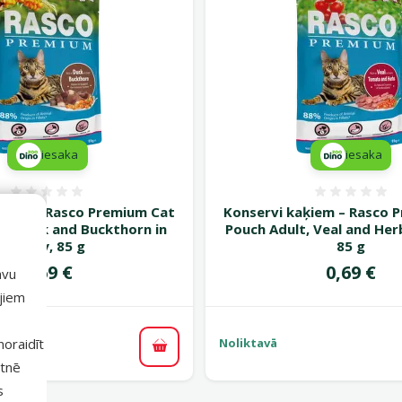
iesaka
iesaka
Atsauksmes 0%
Atsauk
ķiem – Rasco Premium Cat
Konservi kaķiem – Rasco 
t, Duck and Buckthorn in
Pouch Adult, Veal and Her
Gravy, 85 g
85 g
Cena
Cena
0,69 €
0,69 €
avu
ajiem
 noraidīt
Noliktavā
Pievienot grozam
etnē
s