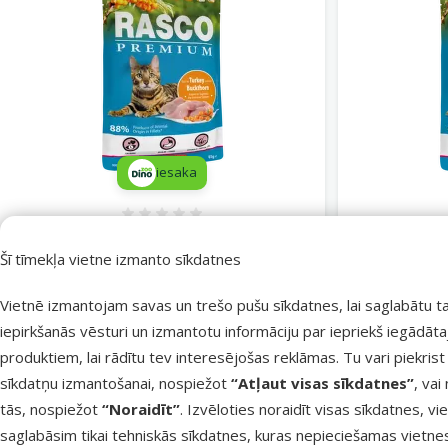
iesaka
Atsauksmes 0%
Konservi kaķiem – Rasco Premium Cat
Konservi ka
Pouch Adult, Turkey and Buckthorn in
Pouch Adul
Šī tīmekļa vietne izmanto sīkdatnes
Gravy, 85 g
Cena
0,69 €
Vietnē izmantojam savas un trešo pušu sīkdatnes, lai saglabātu t
iepirkšanās vēsturi un izmantotu informāciju par iepriekš iegādāt
produktiem, lai rādītu tev interesējošas reklāmas. Tu vari piekrist
sīkdatņu izmantošanai, nospiežot
“Atļaut visas sīkdatnes”
, vai
Noliktavā
Noliktavā
Pievienot grozam
tās, nospiežot
“Noraidīt”
. Izvēloties noraidīt visas sīkdatnes, vi
saglabāsim tikai tehniskās sīkdatnes, kuras nepieciešamas vietne