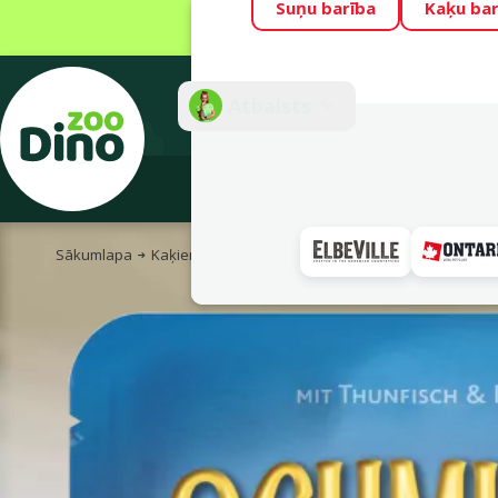
Suņu barība
Kaķu bar
Visu mēnesi Din
Fotokonkurss “G
Atbalsts
E-veik
Sākumlapa
Kaķiem
Kaķu barība un gardumi
Konservi kaķ