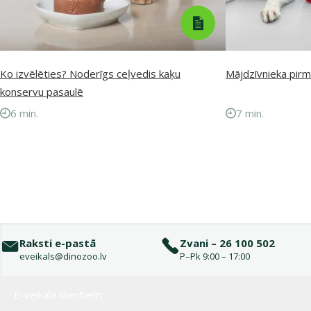
Ko izvēlēties? Noderīgs ceļvedis kaķu
Mājdzīvnieka pirm
konservu pasaulē
6 min.
7 min.
Raksti e-pastā
Zvani – 26 100 502
eveikals@dinozoo.lv
P–Pk 9:00 – 17:00
Izvēlne kājenē
E-veikala klientiem