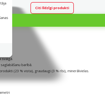
tāja
Citi līdzīgi produkti
išanas
a svaiga.
 saglabāšanu barībā.
produkti (23 % vista), graudaugi (3 % rīsi), minerālvielas.
ametri