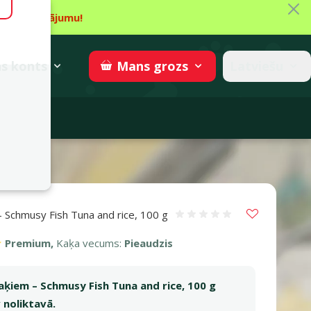
Aiz
īt piedāvājumu!
gzne
→
Piedalīties
superzoo.ch
s
konts
Latviešu
Mans
grozs
adomi
 100 g
Vložit do 
– Schmusy Fish Tuna and rice, 100 g
Atsauksmes 0%
Premium,
Kaķa vecums:
Pieaudzis
aķiem – Schmusy Fish Tuna and rice, 100 g
 noliktavā.