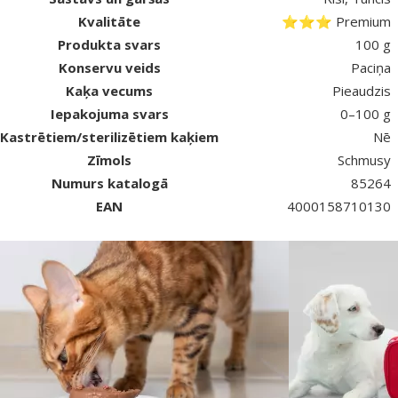
Kvalitāte
⭐⭐⭐ Premium
Produkta svars
100 g
Konservu veids
Paciņa
Kaķa vecums
Pieaudzis
Iepakojuma svars
0–100 g
Kastrētiem/sterilizētiem kaķiem
Nē
Zīmols
Schmusy
Numurs katalogā
85264
EAN
4000158710130