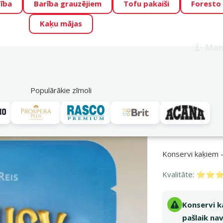
ība
Barība grauzējiem
Tofu pakaiši
Foresto
o Zoo piedāvā lieliskas cenas mīluļu TOP barībām! 🍖
→
Skat
Kaķu mājas
ADA ŪSAIŅI”!
Varbūt tieši Tavs mīlulis būs 2027. gada zvai
Man
Meklēt
als
Akciju piedāvājumi
Veikali
Pakalpojumi
P
39
Populārākie zīmoli
iem
Pieaugušiem kaķiem
Konservi kaķiem Schmusy Fish Tuna and rice,
Konservi kaķiem 
Kvalitāte:
⭐⭐⭐ 
Konservi k
pašlaik nav