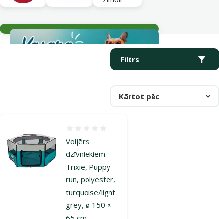
Aktuālie notikumi
Parametriskais filtrs
Atlasītie filtri
Produkti kategorijā Voljēri
Filtrs
Kārtot pēc
Atsauksmes 0%
Voljērs
dzīvniekiem –
Trixie, Puppy
run, polyester,
turquoise/light
grey, ø 150 ×
65 cm