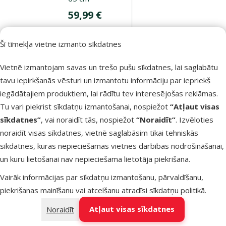
Cena
59,99 €
Nav pieejams
Šī tīmekļa vietne izmanto sīkdatnes
Bezmaksas
Apskatīt
piegāde
Vietnē izmantojam savas un trešo pušu sīkdatnes, lai saglabātu
tavu iepirkšanās vēsturi un izmantotu informāciju par iepriekš
iegādātajiem produktiem, lai rādītu tev interesējošas reklāmas.
Atsauksmes 0%
Rotaļu laukums
Tu vari piekrist sīkdatņu izmantošanai, nospiežot
“Atļaut visas
grauzējiem –
sīkdatnes”
, vai noraidīt tās, nospiežot
“Noraidīt”
. Izvēloties
Pawise
noraidīt visas sīkdatnes, vietnē saglabāsim tikai tehniskās
Hamster Play
sīkdatnes, kuras nepieciešamas vietnes darbības nodrošināšanai,
Pen
un kuru lietošanai nav nepieciešama lietotāja piekrišana.
Oriģinālā cena
16,99 €
Atlaide
Vairāk informācijas par sīkdatņu izmantošanu, pārvaldīšanu,
Cena
12,74 €
-25 %
piekrišanas mainīšanu vai atcelšanu atradīsi
sīkdatņu politikā
.
Izdevīgi 🛍️
Atļaut visas sīkdatnes
Noraidīt