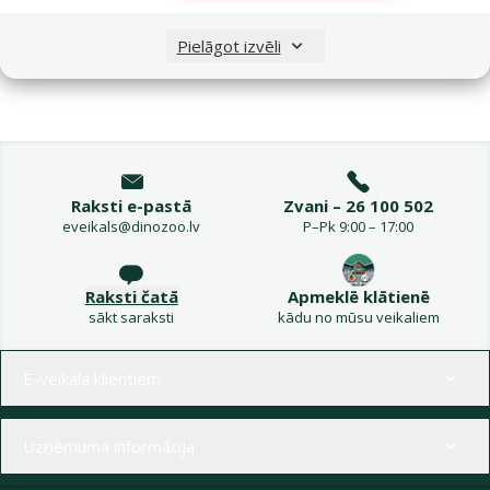
Nav pieejams
Apskatīt
Pielāgot izvēli
Raksti e-pastā
Zvani – 26 100 502
eveikals@dinozoo.lv
P–Pk 9:00 – 17:00
Raksti čatā
Apmeklē klātienē
sākt saraksti
kādu no mūsu veikaliem
Izvēlne kājenē
E-veikala klientiem
Uzņēmuma informācija