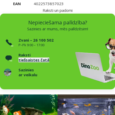
EAN
4022573857023
Raksti un padomi
Nepieciešama palīdzība?
Sazinies ar mums, mēs palīdzēsim!
Zvani – 26 100 502
P–Pk 9:00 – 17:00
Raksti
tiešsaistes čatā
Sazinies
ar veikalu