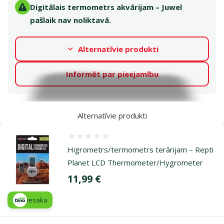
Digitālais termometrs akvārijam – Juwel
pašlaik nav noliktavā.
Alternatīvie produkti
Informēt par pieejamību
Alternatīvie produkti
Atsauksmes 0%
Higrometrs/termometrs terārijam – Repti
Planet LCD Thermometer/Hygrometer
Cena
11,99 €
iesaka