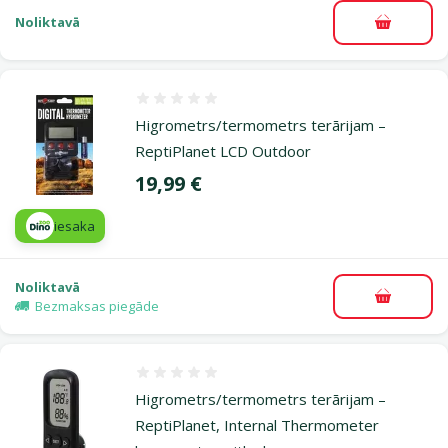
Noliktavā
Pievieno
Atsauksmes 0%
Higrometrs/termometrs terārijam –
ReptiPlanet LCD Outdoor
Cena
19,99 €
iesaka
Noliktavā
Pievieno
Bezmaksas piegāde
Atsauksmes 0%
Higrometrs/termometrs terārijam –
ReptiPlanet, Internal Thermometer