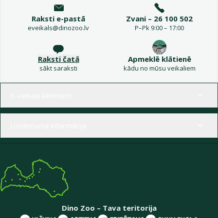
Raksti e-pastā
Zvani – 26 100 502
eveikals@dinozoo.lv
P–Pk 9:00 – 17:00
Raksti čatā
Apmeklē klātienē
sākt saraksti
kādu no mūsu veikaliem
Izvēlne kājenē
E-veikala klientiem
Uzņēmuma informācija
Dino Zoo – Tava teritorija