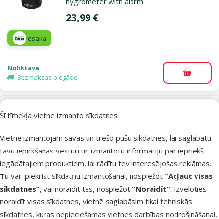
hygrometer with alarm
Cena
23,99 €
iesaka
Noliktavā
Pievieno
Bezmaksas piegāde
Atsauksmes 0%
Šī tīmekļa vietne izmanto sīkdatnes
Termometrs akvārijam – Marina Digital
Thermometer
Vietnē izmantojam savas un trešo pušu sīkdatnes, lai saglabātu
Cena
1,99 €
tavu iepirkšanās vēsturi un izmantotu informāciju par iepriekš
iegādātajiem produktiem, lai rādītu tev interesējošas reklāmas.
Tu vari piekrist sīkdatņu izmantošanai, nospiežot
“Atļaut visas
Noliktavā
Pievieno
sīkdatnes”
, vai noraidīt tās, nospiežot
“Noraidīt”
. Izvēloties
noraidīt visas sīkdatnes, vietnē saglabāsim tikai tehniskās
sīkdatnes, kuras nepieciešamas vietnes darbības nodrošināšanai,