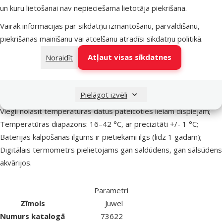
un kuru lietošanai nav nepieciešama lietotāja piekrišana.
Citi līdzīgi produkti
Vairāk informācijas par sīkdatņu izmantošanu, pārvaldīšanu,
Digitālais termometrs akvārijam – Juwel
Apraksts
Parametri
piekrišanas mainīšanu vai atcelšanu atradīsi
sīkdatņu politikā
.
Uz lapas sākumu
Atļaut visas sīkdatnes
Noraidīt
superzoo.product.detail.content
Digitālais termometrs akvārijam – Juwel.
Ar Juwel digitālā termometra palīdzību Jūs varēsiet viegli
Pielāgot izvēli
kontrolēt temperatūru akvārijā;
Viegli nolasīt temperatūras datus pateicoties lielam displejam;
Temperatūras diapazons: 16–42 °C, ar precizitāti +/- 1 °C;
Baterijas kalpošanas ilgums ir pietiekami ilgs (līdz 1 gadam);
Digitālais termometrs pielietojams gan saldūdens, gan sālsūdens
akvārijos.
Parametri
Zīmols
Juwel
Numurs katalogā
73622