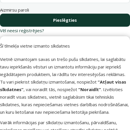
Aizmirsu paroli
Pieslēgties
Vēl neesi reģistrējies?
Reģistrējies Dino Zoo e-veikalā un
saņem 10 % atlaidi pirmajam pirkumam.
Šī tīmekļa vietne izmanto sīkdatnes
Vietnē izmantojam savas un trešo pušu sīkdatnes, lai saglabātu
Reģistrēties
tavu iepirkšanās vēsturi un izmantotu informāciju par iepriekš
iegādātajiem produktiem, lai rādītu tev interesējošas reklāmas.
Tu vari piekrist sīkdatņu izmantošanai, nospiežot
“Atļaut visas
sīkdatnes”
, vai noraidīt tās, nospiežot
“Noraidīt”
. Izvēloties
Raksti e-pastā
Zvani – 26 100 502
noraidīt visas sīkdatnes, vietnē saglabāsim tikai tehniskās
eveikals@dinozoo.lv
P–Pk 9:00 – 17:00
sīkdatnes, kuras nepieciešamas vietnes darbības nodrošināšanai,
un kuru lietošanai nav nepieciešama lietotāja piekrišana.
Raksti čatā
Apmeklē klātienē
Vairāk informācijas par sīkdatņu izmantošanu, pārvaldīšanu,
sākt saraksti
kādu no mūsu veikaliem
piekrišanas mainīšanu vai atcelšanu atradīsi
sīkdatņu politikā
.