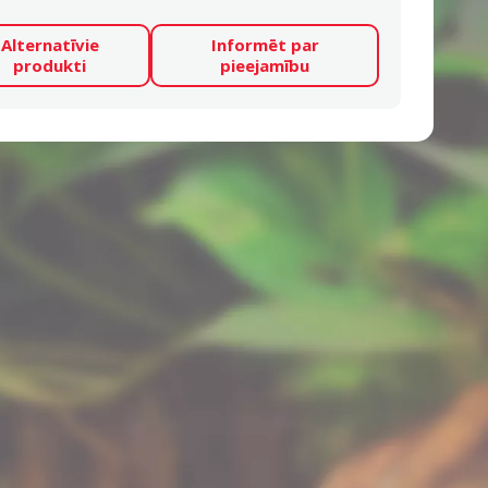
Alternatīvie
Informēt par
produkti
pieejamību