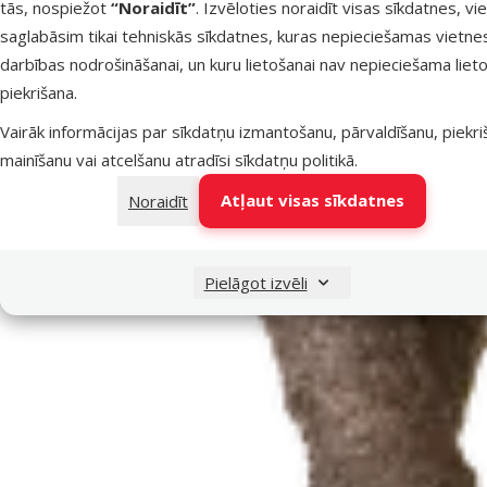
tās, nospiežot
“Noraidīt”
. Izvēloties noraidīt visas sīkdatnes, vi
saglabāsim tikai tehniskās sīkdatnes, kuras nepieciešamas vietne
darbības nodrošināšanai, un kuru lietošanai nav nepieciešama lieto
piekrišana.
Vairāk informācijas par sīkdatņu izmantošanu, pārvaldīšanu, piekr
mainīšanu vai atcelšanu atradīsi
sīkdatņu politikā
.
Atļaut visas sīkdatnes
Noraidīt
Pielāgot izvēli