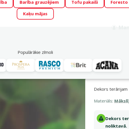
ība
Barība grauzējiem
Tofu pakaiši
Foresto
o Zoo piedāvā lieliskas cenas mīluļu TOP barībām! 🍖
→
Skat
Kaķu mājas
ADA ŪSAIŅI”!
Varbūt tieši Tavs mīlulis būs 2027. gada zvai
Man
Meklēt
als
Akciju piedāvājumi
Veikali
Pakalpojumi
P
39
Populārākie zīmoli
Mākslīgas koka saknes
Dekors terārijam - Exo Terra Liana, large
Dekors terārijam 
Materiāls:
Mākslī
Dekors terā
noliktavā.