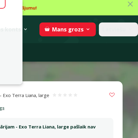
Aiz
īt piedāvājumu!
gzne
→
Piedalīties
superzoo.ch
s
konts
Latviešu
Mans
grozs
adomi
Vložit do 
- Exo Terra Liana, large
Atsauksmes 0%
gs
rijam - Exo Terra Liana, large pašlaik nav