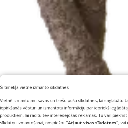
Šī tīmekļa vietne izmanto sīkdatnes
Vietnē izmantojam savas un trešo pušu sīkdatnes, lai saglabātu t
iepirkšanās vēsturi un izmantotu informāciju par iepriekš iegādāt
produktiem, lai rādītu tev interesējošas reklāmas. Tu vari piekrist
sīkdatņu izmantošanai, nospiežot
“Atļaut visas sīkdatnes”
, vai