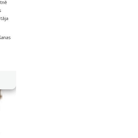
etnē
s
tāja
išanas