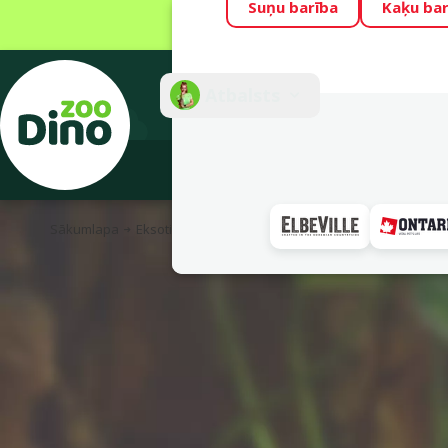
Suņu barība
Kaķu bar
Visu mēnesi Din
Fotokonkurss “G
Atbalsts
E-veik
Sākumlapa
Eksotiskajiem
Dekorācijas, paslēptuves un augi