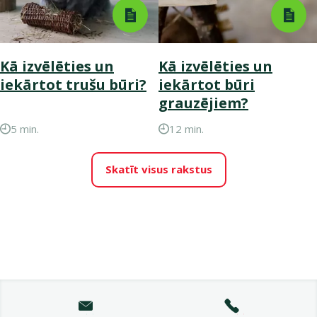
Kā izvēlēties un
Kā izvēlēties un
iekārtot trušu būri?
iekārtot būri
grauzējiem?
5 min.
12 min.
Skatīt visus rakstus