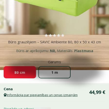
Vairāk fotogrāfiju
Atsauksmes 0%
Būris grauzējiem – SAVIC Ambiente 80, 80 x 50 x 43 cm
Būris ar aprīkojumu:
Nē,
Materiāls:
Plastmasa
Garums
80 cm
1 m
Cena
44,99 €
Informācija par pieejamības un cenas izmaiņām
Piegāde uz adresi