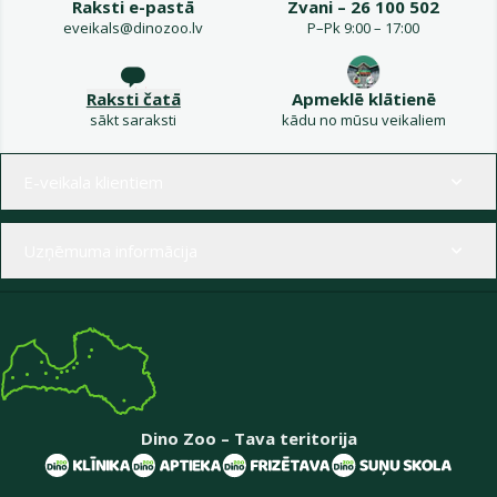
Raksti e-pastā
Zvani – 26 100 502
eveikals@dinozoo.lv
P–Pk 9:00 – 17:00
Raksti čatā
Apmeklē klātienē
sākt saraksti
kādu no mūsu veikaliem
Izvēlne kājenē
E-veikala klientiem
Uzņēmuma informācija
Dino Zoo – Tava teritorija