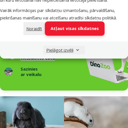
Raksti un padomi
Vairāk informācijas par sīkdatņu izmantošanu, pārvaldīšanu,
Nepieciešama palīdzība?
piekrišanas mainīšanu vai atcelšanu atradīsi
sīkdatņu politikā
.
Sazinies ar mums, mēs palīdzēsim!
Atļaut visas sīkdatnes
Noraidīt
Zvani – 26 100 502
P–Pk 9:00 – 17:00
Pielāgot izvēli
Raksti
tiešsaistes čatā
Sazinies
ar veikalu