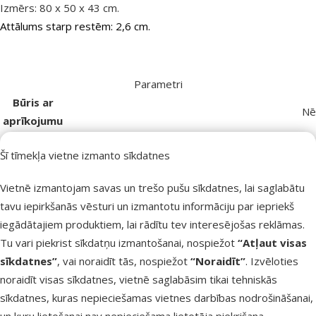
Izmērs: 80 x 50 x 43 cm.
Attālums starp restēm: 2,6 cm.
Parametri
Būris ar
Nē
aprīkojumu
Materiāls
Plastmasa
Šī tīmekļa vietne izmanto sīkdatnes
Krāsa
Melna
Bezspalvaina jūrascūciņa (Skinny), Jūrascūciņa,
Grauzējs
Vietnē izmantojam savas un trešo pušu sīkdatnes, lai saglabātu
Jūrascūciņas mazulis, Trušu mazulis
tavu iepirkšanās vēsturi un izmantotu informāciju par iepriekš
Garums
80 cm
iegādātajiem produktiem, lai rādītu tev interesējošas reklāmas.
Augstums
43 cm
Tu vari piekrist sīkdatņu izmantošanai, nospiežot
“Atļaut visas
Zīmols
Savic
sīkdatnes”
, vai noraidīt tās, nospiežot
“Noraidīt”
. Izvēloties
Numurs
73980
noraidīt visas sīkdatnes, vietnē saglabāsim tikai tehniskās
katalogā
sīkdatnes, kuras nepieciešamas vietnes darbības nodrošināšanai,
EAN
5411388522308
un kuru lietošanai nav nepieciešama lietotāja piekrišana.