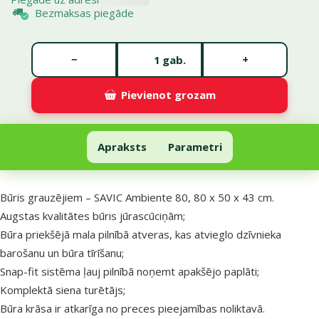
Bezmaksas piegāde
Gabalu skaits *
−
+
gab.
Pievienot grozam
Būris grauzējiem – SAVIC Ambiente 80, 80 x 50 x 43 cm
Pievienot grozam
Apraksts
Parametri
Uz lapas sākumu
superzoo.product.detail.content
Būris grauzējiem – SAVIC Ambiente 80, 80 x 50 x 43 cm.
Augstas kvalitātes būris jūrascūciņām;
Būra priekšējā mala pilnībā atveras, kas atvieglo dzīvnieka
barošanu un būra tīrīšanu;
Snap-fit ​​sistēma ļauj pilnībā noņemt apakšējo paplāti;
Komplektā siena turētājs;
Būra krāsa ir atkarīga no preces pieejamības noliktavā.