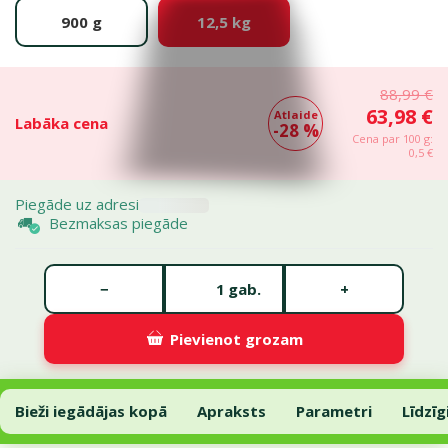
900 g
12,5 kg
88,99 €
63,98 €
Atlaide
Labāka cena
-28 %
Cena par 100 g:
0,5 €
Piegāde uz adresi
Bezmaksas piegāde
Gabalu skaits *
−
+
gab.
Pievienot grozam
Barība suņiem – Josera Adult Salmon and Potato, 12,5 kg
Pievienot grozam
Bieži iegādājas kopā
Apraksts
Parametri
Līdzīg
Uz lapas sākumu