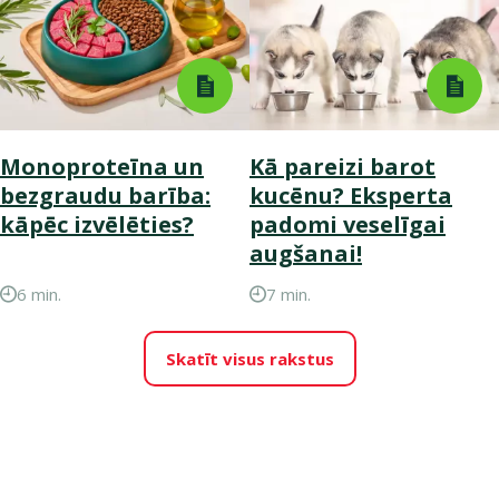
Monoproteīna un
Kā pareizi barot
bezgraudu barība:
kucēnu? Eksperta
kāpēc izvēlēties?
padomi veselīgai
augšanai!
6 min.
7 min.
Skatīt visus rakstus