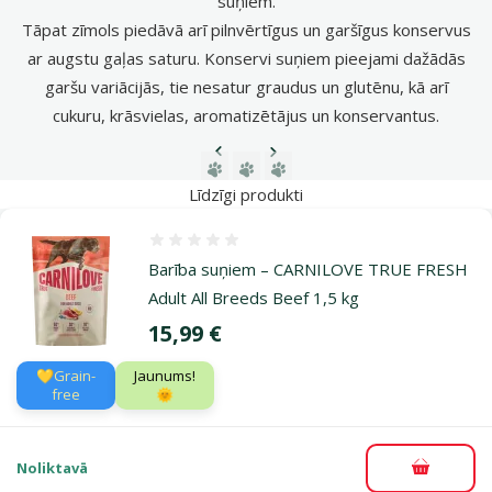
suņiem.
Tāpat zīmols piedāvā arī pilnvērtīgus un garšīgus konservus
ar augstu gaļas saturu. Konservi suņiem pieejami dažādās
garšu variācijās, tie nesatur graudus un glutēnu, kā arī
cukuru, krāsvielas, aromatizētājus un konservantus.
Iepriekšējā lapa
Nākamā lapa
Dodieties uz lapu 1
Dodieties uz lapu 2
Dodieties uz lapu 3
Līdzīgi produkti
Atsauksmes 0%
Barība suņiem – CARNILOVE TRUE FRESH
Adult All Breeds Beef 1,5 kg
Cena
15,99 €
💛Grain-
Jaunums!
free
🌞
Noliktavā
Pievieno