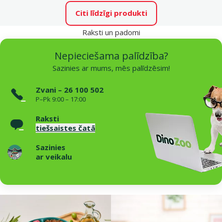
Citi līdzīgi produkti
Raksti un padomi
Nepieciešama palīdzība?
Sazinies ar mums, mēs palīdzēsim!
Zvani – 26 100 502
P–Pk 9:00 – 17:00
Raksti
tiešsaistes čatā
Sazinies
ar veikalu