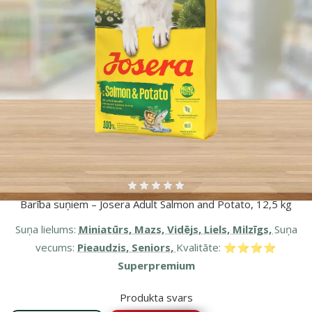
Atsauksmes 0%
Barība suņiem – Josera Adult Salmon and Potato, 12,5 kg
Suņa lielums:
Miniatūrs, Mazs, Vidējs, Liels, Milzīgs,
Suņa
vecums:
Pieaudzis, Seniors,
Kvalitāte:
⭐⭐⭐⭐
Superpremium
Produkta svars