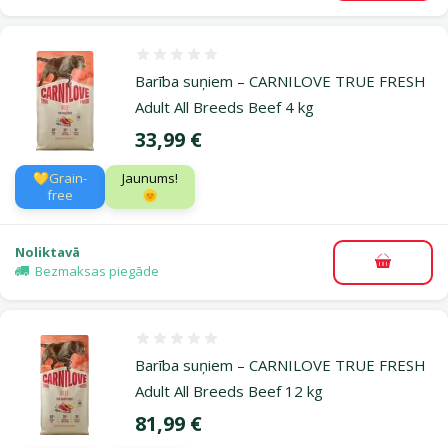
Atsauksmes 0%
Barība suņiem – CARNILOVE TRUE FRESH
Adult All Breeds Beef 4 kg
Cena
33,99 €
💛Grain-
Jaunums!
free
🌞
Noliktavā
Pievieno
Bezmaksas piegāde
Atsauksmes 0%
Barība suņiem – CARNILOVE TRUE FRESH
Adult All Breeds Beef 12 kg
Cena
81,99 €