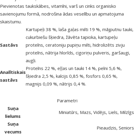
Pievienotas taukskābes, vitamīni, varš un cinks organisko
savienojumu formā, nodrošina ādas veselību un apmatojuma
skaistumu.
Kartupeļi 38 %, laša gaļas milti 19 %, mājputnu tauki,
cukurbiešu šķiedra, žāvēta tapioka, kartupeļu
Sastāvs
proteīns, ceratoniju pupiņu milti, hidrolizēts zivju
proteīns, nātrija hlorīds, cigoriņu pulveris, garšaugi,
augļi.
Proteīns 22 %, eļļas un tauki 14 %, pelni 5,6 %,
Analītiskais
šķiedra 2,5 %, kalcijs 0,85 %, fosfors 0,65 %,
sastāvs
magnijs 0,09 %, nātrijs 0,4 %.
Parametri
Suņa
Miniatūrs, Mazs, Vidējs, Liels, Milzīgs
lielums
Suņa
Pieaudzis, Seniors
vecums