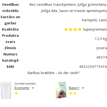
Veselības
Bez veselības traucējumiem, Jutīga gremošana,
stāvoklis
Jutīga āda, Sauss un trausls apmatojums
Sastāvs un
Kartupeļi, Lasis
garšas
Kvalitāte
⭐⭐⭐⭐ Superpremium
Produkta
12,5 kg
svars
Zīmols
Josera
Numurs
46574
katalogā
EAN
4032254775416
Barības kvalitāte – ko der zināt?
Zemākā kvalitāte
Economy
Basic+