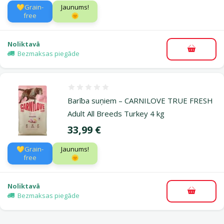
💛Grain-
Jaunums!
free
🌞
Noliktavā
Pievieno
Bezmaksas piegāde
Atsauksmes 0%
Barība suņiem – CARNILOVE TRUE FRESH
Adult All Breeds Turkey 4 kg
Cena
33,99 €
💛Grain-
Jaunums!
free
🌞
Noliktavā
Pievieno
Bezmaksas piegāde