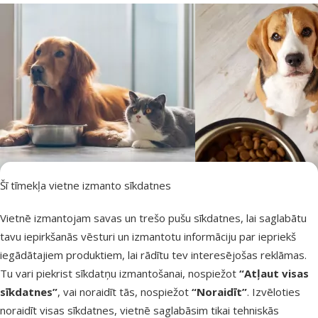
Šī tīmekļa vietne izmanto sīkdatnes
Vietnē izmantojam savas un trešo pušu sīkdatnes, lai saglabātu
tavu iepirkšanās vēsturi un izmantotu informāciju par iepriekš
iegādātajiem produktiem, lai rādītu tev interesējošas reklāmas.
Tu vari piekrist sīkdatņu izmantošanai, nospiežot
“Atļaut visas
Josera – tikai labākais tiem, kurus mīlam visvairāk
Josera suņu barība
Josera kaķu barība
sīkdatnes”
, vai noraidīt tās, nospiežot
“Noraidīt”
. Izvēloties
“Josera” sortimentā ir iekļauta kaķu barība dažādām gaumēm
“Josera” super premium klases barība ir radīta, lai sniegtu
Zīmola sortimentā pieejama pilnvērtīga sausā barība
noraidīt visas sīkdatnes, vietnē saglabāsim tikai tehniskās