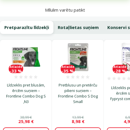
Mīlulim varētu patikt
Pretparazītu līdzekļi
Rotaļlietas suņiem
Konservi 
Atlaide
Atlaide
Atlaide
-33 %
-35 %
-28 %
Atsauksmes 0%
Atsauksmes 0%
Līdzeklis pret blusām,
Pretblusu un pretērču
Līdzeklis 
ērcēm suņiem –
pilieni suņiem –
ērcēm 
Frontline Combo Dog S
Frontline Combo S Dog
Fypryst co
,N3
Small
38,99 €
13,99 €
6,
25,98 €
8,98 €
4,