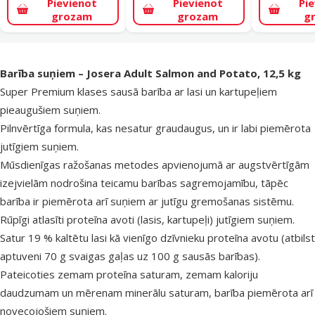
Pievienot
Pievienot
Pi
grozam
grozam
g
superzoo.product.detail.content
Barība suņiem – Josera Adult Salmon and Potato, 12,5 kg
Super Premium klases sausā barība ar lasi un kartupeļiem
pieaugušiem suņiem.
Pilnvērtīga formula, kas nesatur graudaugus, un ir labi piemērota
jutīgiem suņiem.
Mūsdienīgas ražošanas metodes apvienojumā ar augstvērtīgām
izejvielām nodrošina teicamu barības sagremojamību, tāpēc
barība ir piemērota arī suņiem ar jutīgu gremošanas sistēmu.
Rūpīgi atlasīti proteīna avoti (lasis, kartupeļi) jutīgiem suņiem.
Satur 19 % kaltētu lasi kā vienīgo dzīvnieku proteīna avotu (atbilst
aptuveni 70 g svaigas gaļas uz 100 g sausās barības).
Pateicoties zemam proteīna saturam, zemam kaloriju
daudzumam un mērenam minerālu saturam, barība piemērota arī
novecojošiem suņiem.