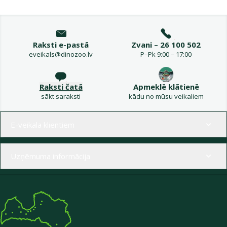
Raksti e-pastā
Zvani – 26 100 502
eveikals@dinozoo.lv
P–Pk 9:00 – 17:00
Raksti čatā
Apmeklē klātienē
sākt saraksti
kādu no mūsu veikaliem
Izvēlne kājenē
E-veikala klientiem
Uzņēmuma informācija