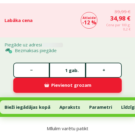
39,99 €
34,98 €
Atlaide
Labāka cena
-12 %
Cena par 100 g:
0,2 €
Piegāde uz adresi
Bezmaksas piegāde
Gabalu skaits *
−
+
gab.
Pievienot grozam
Barība kucēniem – Josera JosiDog Junior, 15 kg
Pievienot grozam
Bieži iegādājas kopā
Apraksts
Parametri
Līdzīg
Uz lapas sākumu
Mīlulim varētu patikt