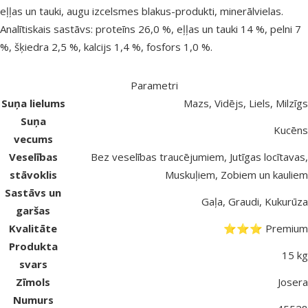
eļļas un tauki, augu izcelsmes blakus-produkti, minerālvielas.
Analītiskais sastāvs: proteīns 26,0 %, eļļas un tauki 14 %, pelni 7
%, šķiedra 2,5 %, kalcijs 1,4 %, fosfors 1,0 %.
Parametri
Suņa lielums
Mazs, Vidējs, Liels, Milzīgs
Suņa
Kucēns
vecums
Veselības
Bez veselības traucējumiem, Jutīgas locītavas,
stāvoklis
Muskuļiem, Zobiem un kauliem
Sastāvs un
Gaļa, Graudi, Kukurūza
garšas
Kvalitāte
⭐⭐⭐ Premium
Produkta
15 kg
svars
Zīmols
Josera
Numurs