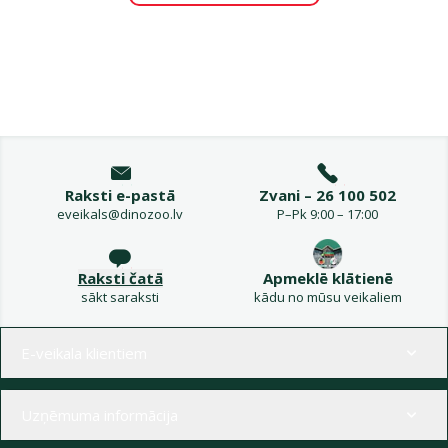
Raksti e-pastā
Zvani – 26 100 502
eveikals@dinozoo.lv
P–Pk 9:00 – 17:00
Raksti čatā
Apmeklē klātienē
sākt saraksti
kādu no mūsu veikaliem
Izvēlne kājenē
E-veikala klientiem
Uzņēmuma informācija