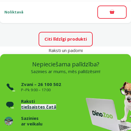
Noliktavā
Pievieno
Citi līdzīgi produkti
Raksti un padomi
Nepieciešama palīdzība?
Sazinies ar mums, mēs palīdzēsim!
Zvani – 26 100 502
P–Pk 9:00 – 17:00
Raksti
tiešsaistes čatā
Sazinies
ar veikalu