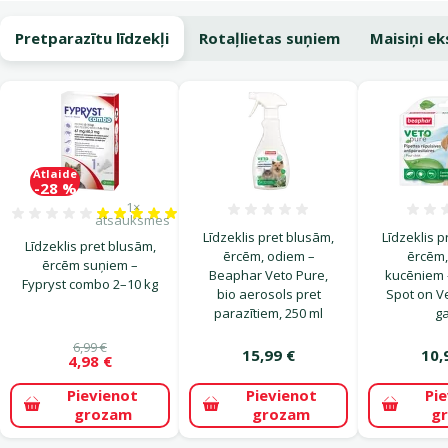
Pretparazītu līdzekļi
Rotaļlietas suņiem
Maisiņi e
Atlaide
-28 %
1×
Atsauksmes 0%
Atsauksmes 100%, reitingu skaits: 1
atsauksmes
Līdzeklis pret blusām,
Līdzeklis p
Līdzeklis pret blusām,
ērcēm, odiem –
ērcēm,
ērcēm suņiem –
Beaphar Veto Pure,
kucēniem 
Fypryst combo 2–10 kg
bio aerosols pret
Spot on Ve
parazītiem, 250 ml
ga
6,99 €
15,99 €
10,
4,98 €
Pievienot
Pievienot
Pi
grozam
grozam
g