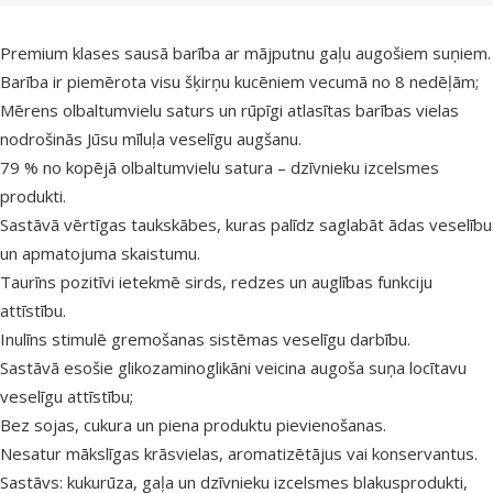
superzoo.product.detail.content
Premium klases sausā barība ar mājputnu gaļu augošiem suņiem.
Barība ir piemērota visu šķirņu kucēniem vecumā no 8 nedēļām;
Mērens olbaltumvielu saturs un rūpīgi atlasītas barības vielas
nodrošinās Jūsu mīluļa veselīgu augšanu.
79 % no kopējā olbaltumvielu satura – dzīvnieku izcelsmes
produkti.
Sastāvā vērtīgas taukskābes, kuras palīdz saglabāt ādas veselību
un apmatojuma skaistumu.
Taurīns pozitīvi ietekmē sirds, redzes un auglības funkciju
attīstību.
Inulīns stimulē gremošanas sistēmas veselīgu darbību.
Sastāvā esošie glikozaminoglikāni veicina augoša suņa locītavu
veselīgu attīstību;
Bez sojas, cukura un piena produktu pievienošanas.
Nesatur mākslīgas krāsvielas, aromatizētājus vai konservantus.
Sastāvs: kukurūza, gaļa un dzīvnieku izcelsmes blakusprodukti,