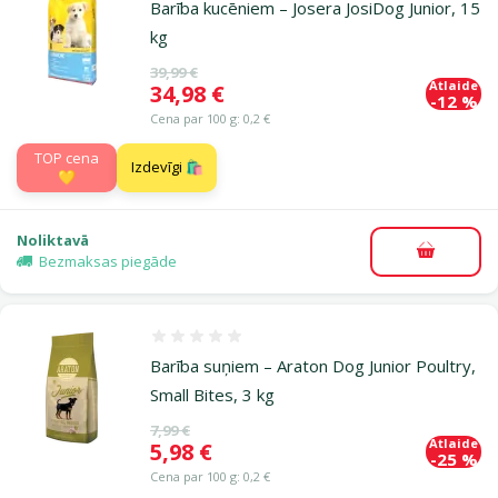
Barība kucēniem – Josera JosiDog Junior, 15
kg
Oriģinālā cena
39,99 €
Atlaide
Cena
34,98 €
-12 %
Cena par 100 g: 0,2 €
TOP cena
Izdevīgi 🛍️
💛
Noliktavā
Pievieno
Bezmaksas piegāde
Atsauksmes 0%
Barība suņiem – Araton Dog Junior Poultry,
Small Bites, 3 kg
Oriģinālā cena
7,99 €
Atlaide
Cena
5,98 €
-25 %
Cena par 100 g: 0,2 €