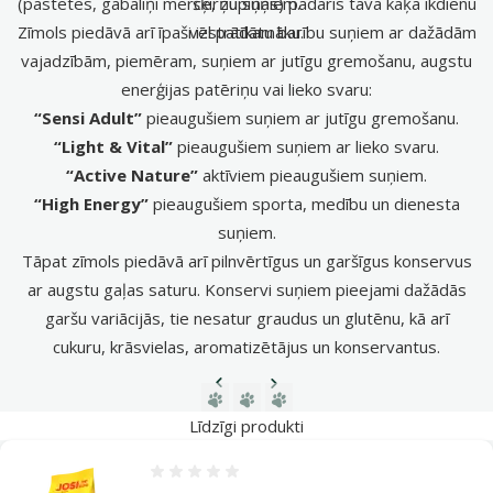
(pastētes, gabaliņi mērcē, zupiņas) padarīs tava kaķa ikdienu
šķirņu suņiem.
Zīmols piedāvā arī īpaši izstrādātu barību suņiem ar dažādām
vēl patīkamāku.
vajadzībām, piemēram, suņiem ar jutīgu gremošanu, augstu
enerģijas patēriņu vai lieko svaru:
“Sensi Adult”
pieaugušiem suņiem ar jutīgu gremošanu.
“Light & Vital”
pieaugušiem suņiem ar lieko svaru.
“Active Nature”
aktīviem pieaugušiem suņiem.
“High Energy”
pieaugušiem sporta, medību un dienesta
suņiem.
Tāpat zīmols piedāvā arī pilnvērtīgus un garšīgus konservus
ar augstu gaļas saturu. Konservi suņiem pieejami dažādās
garšu variācijās, tie nesatur graudus un glutēnu, kā arī
cukuru, krāsvielas, aromatizētājus un konservantus.
Iepriekšējā lapa
Nākamā lapa
Dodieties uz lapu 1
Dodieties uz lapu 2
Dodieties uz lapu 3
Līdzīgi produkti
Atsauksmes 0%