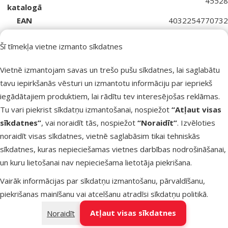
45528
katalogā
EAN
4032254770732
Barības kvalitāte – ko der zināt?
Šī tīmekļa vietne izmanto sīkdatnes
Zemākā kvalitāte
Economy
Basic+
Vietnē izmantojam savas un trešo pušu sīkdatnes, lai saglabātu
tavu iepirkšanās vēsturi un izmantotu informāciju par iepriekš
iegādātajiem produktiem, lai rādītu tev interesējošas reklāmas.
Tu vari piekrist sīkdatņu izmantošanai, nospiežot
“Atļaut visas
sīkdatnes”
, vai noraidīt tās, nospiežot
“Noraidīt”
. Izvēloties
noraidīt visas sīkdatnes, vietnē saglabāsim tikai tehniskās
sīkdatnes, kuras nepieciešamas vietnes darbības nodrošināšanai,
un kuru lietošanai nav nepieciešama lietotāja piekrišana.
Vairāk informācijas par sīkdatņu izmantošanu, pārvaldīšanu,
piekrišanas mainīšanu vai atcelšanu atradīsi
sīkdatņu politikā
.
Atļaut visas sīkdatnes
Noraidīt