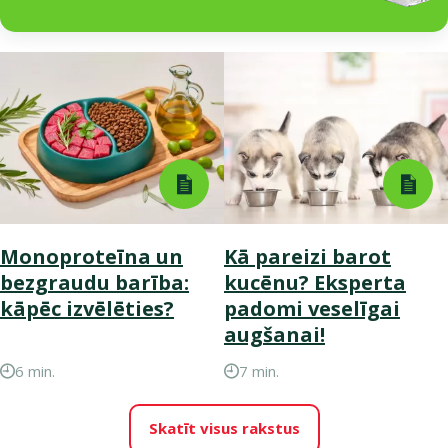
Monoproteīna un
Kā pareizi barot
bezgraudu barība:
kucēnu? Eksperta
kāpēc izvēlēties?
padomi veselīgai
augšanai!
6 min.
7 min.
Skatīt visus rakstus